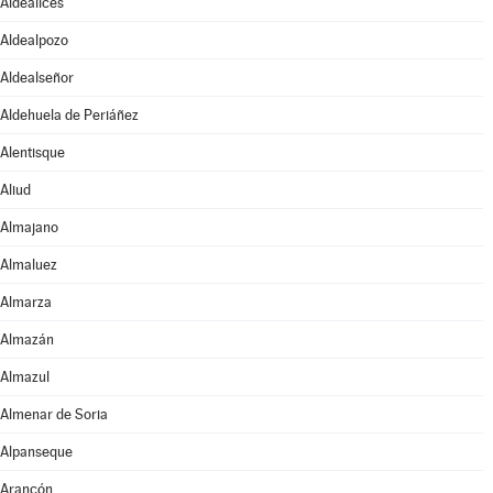
Aldealices
Aldealpozo
Aldealseñor
Aldehuela de Periáñez
Alentisque
Aliud
Almajano
Almaluez
Almarza
Almazán
Almazul
Almenar de Soria
Alpanseque
Arancón