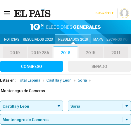
SUSCRÍBETE
10N | Eleccion
NOTICIAS
RESULTADOS 2023
RESULTADOS 2019
MAPA
ESCAÑOS POR 
2019
2019-28A
2016
2015
2011
CONGRESO
SENADO
Estás en:
Total España
»
Castilla y León
»
Soria
»
Montenegro de Cameros