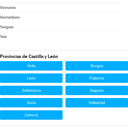
Vizmanos
Vozmediano
Yanguas
Yelo
Provincias de Castilla y León
Ávila
Burgos
León
Palencia
Salamanca
Segovia
Soria
Valladolid
Zamora