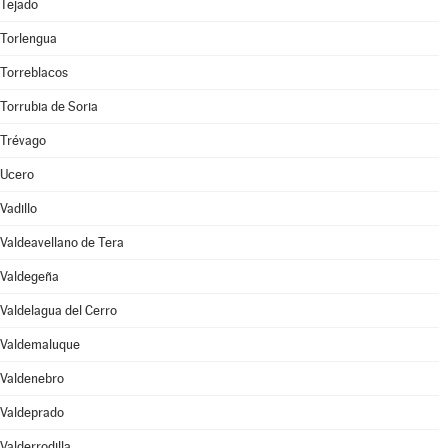
Tejado
Torlengua
Torreblacos
Torrubia de Soria
Trévago
Ucero
Vadillo
Valdeavellano de Tera
Valdegeña
Valdelagua del Cerro
Valdemaluque
Valdenebro
Valdeprado
Valderrodilla