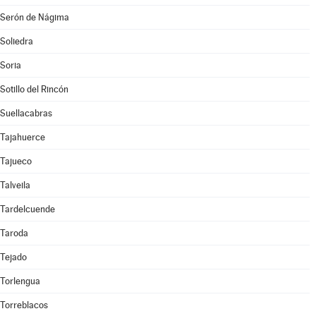
Serón de Nágima
Soliedra
Soria
Sotillo del Rincón
Suellacabras
Tajahuerce
Tajueco
Talveila
Tardelcuende
Taroda
Tejado
Torlengua
Torreblacos