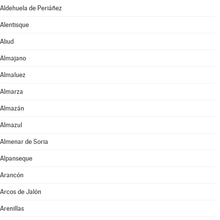
Aldehuela de Periáñez
Alentisque
Aliud
Almajano
Almaluez
Almarza
Almazán
Almazul
Almenar de Soria
Alpanseque
Arancón
Arcos de Jalón
Arenillas