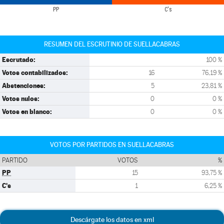
PP
C's
RESUMEN DEL ESCRUTINIO DE SUELLACABRAS
Escrutado:
100 %
Votos contabilizados:
16
76,19 %
Abstenciones:
5
23,81 %
Votos nulos:
0
0 %
Votos en blanco:
0
0 %
VOTOS POR PARTIDOS EN SUELLACABRAS
PARTIDO
VOTOS
%
PP
15
93,75 %
C's
1
6,25 %
Descárgate los datos en xml