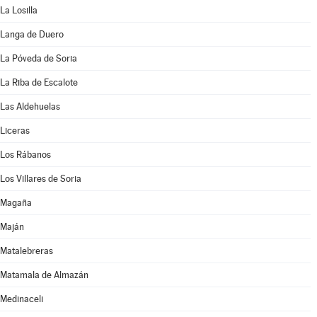
La Losilla
Langa de Duero
La Póveda de Soria
La Riba de Escalote
Las Aldehuelas
Liceras
Los Rábanos
Los Villares de Soria
Magaña
Maján
Matalebreras
Matamala de Almazán
Medinaceli