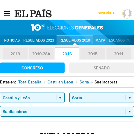
SUSCRÍBETE
10N | Eleccion
NOTICIAS
RESULTADOS 2023
RESULTADOS 2019
MAPA
ESCAÑOS POR 
2019
2019-28A
2016
2015
2011
CONGRESO
SENADO
Estás en:
Total España
»
Castilla y León
»
Soria
»
Suellacabras