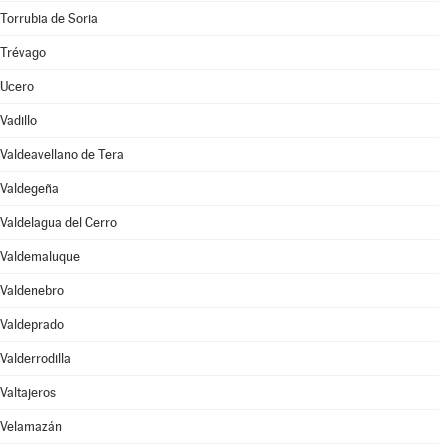
Torrubia de Soria
Trévago
Ucero
Vadillo
Valdeavellano de Tera
Valdegeña
Valdelagua del Cerro
Valdemaluque
Valdenebro
Valdeprado
Valderrodilla
Valtajeros
Velamazán