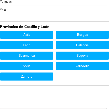
Yanguas
Yelo
Provincias de Castilla y León
Ávila
Burgos
León
Palencia
Salamanca
Segovia
Soria
Valladolid
Zamora