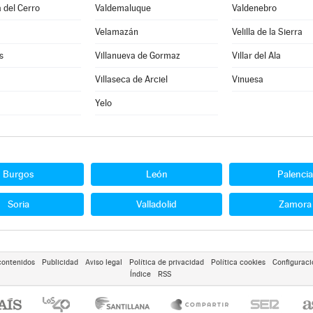
 del Cerro
Valdemaluque
Valdenebro
Velamazán
Velilla de la Sierra
s
Villanueva de Gormaz
Villar del Ala
Villaseca de Arciel
Vinuesa
Yelo
Burgos
León
Palencia
Soria
Valladolid
Zamora
contenidos
Publicidad
Aviso legal
Política de privacidad
Política cookies
Configuraci
Índice
RSS