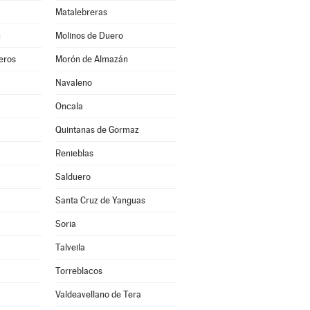
Matalebreras
n
Molinos de Duero
eros
Morón de Almazán
Navaleno
Oncala
Quintanas de Gormaz
Renieblas
Salduero
Santa Cruz de Yanguas
Soria
Talveila
Torreblacos
Valdeavellano de Tera