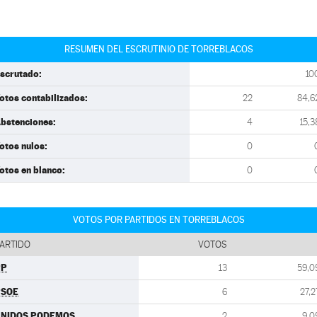
RESUMEN DEL ESCRUTINIO DE TORREBLACOS
scrutado:
10
otos contabilizados:
22
84,6
bstenciones:
4
15,3
otos nulos:
0
otos en blanco:
0
VOTOS POR PARTIDOS EN TORREBLACOS
ARTIDO
VOTOS
PP
13
59,0
PSOE
6
27,2
UNIDOS PODEMOS
2
9,0