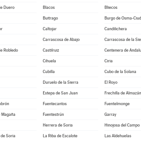
de Duero
Blacos
Bliecos
Buitrago
or
Caltojar
Candilichera
Carrascosa de Abajo
Carrascosa de la Sie
 de Robledo
Castilruiz
Centenera de Andal
Cihuela
Ciria
Cubilla
Cubo de la Solana
Duruelo de la Sierra
El Royo
Estepa de San Juan
Frechilla de Almazá
mbrón
Fuentecantos
Fuentelmonge
e Magaña
Fuentestrún
Garray
Herrera de Soria
Hinojosa del Campo
 de Soria
La Riba de Escalote
Las Aldehuelas