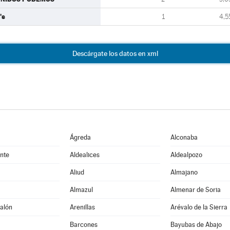
's
1
4,5
Descárgate los datos en xml
Ágreda
Alconaba
nte
Aldealices
Aldealpozo
Aliud
Almajano
Almazul
Almenar de Soria
alón
Arenillas
Arévalo de la Sierra
Barcones
Bayubas de Abajo