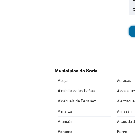
C
Municipios de Soria
Abejar
Adradas
Alcubilla de las Peñas
Aldealafue
Aldehuela de Periáñez
Alentisque
Almarza
Almazán
Arancón
Arcos de J
Baraona
Barca