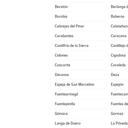
Beratón
Berlanga 
Borobia
Buberos
Cabrejas del Pinar
Calatañaz
Carabantes
Caracena
Castilfrío de la Sierra
Castillejo
Cidones
Cigudosa
Coscurita
Covaleda
Dévanos
Deza
Espeja de San Marcelino
Espejón
Fuentearmegil
Fuenteca
Fuentepinilla
Fuentes d
Gómara
Gormaz
Langa de Duero
La Póveda