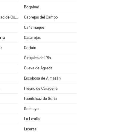
Borjabad
Burgo de Osma-Ciudad de Osma
Cabrejas del Campo
Cañamaque
rra
Casarejos
uz
Cerbón
Cirujales del Río
Cueva de Ágreda
Escobosa de Almazán
n
Fresno de Caracena
Fuentelsaz de Soria
Golmayo
La Losilla
Liceras