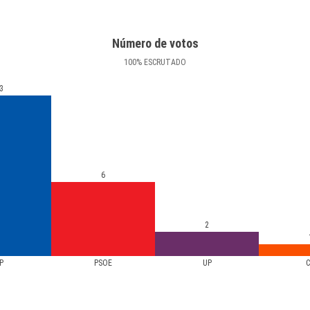
Número de votos
100
%
ESCRUTADO
3
6
2
P
PSOE
UP
C