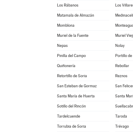
Los Rábanos
Los Villar
Matamala de Almazán
Medinacel
Momblona
Monteagudo
Muriel de la Fuente
Muriel Vie
Nepas
Nolay
Pinilla del Campo
Portillo de
Quiñonería
Rebollar
Retortillo de Soria
Reznos
San Esteban de Gormaz
San Felice
Santa María de Huerta
Santa Marí
Sotillo del Rincón
Suellacab
Tardelcuende
Taroda
Torrubia de Soria
Trévago