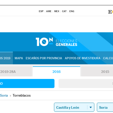
ESP
AME
MEX
CAT
ENG
S 2019
MAPA
ESCAÑOS POR PROVINCIA
APOYOS DE INVESTIDURA
CALCU
2019-28A
2016
2015
SO
Soria
»
Torreblacos