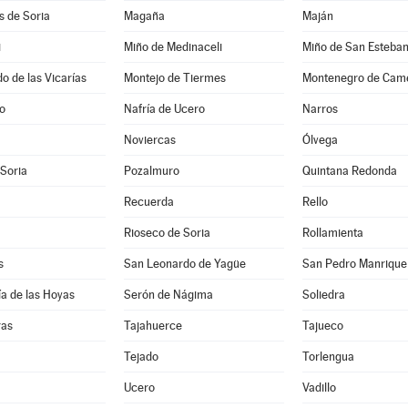
es de Soria
Magaña
Maján
i
Miño de Medinaceli
Miño de San Esteba
 de las Vicarías
Montejo de Tiermes
Montenegro de Cam
jo
Nafría de Ucero
Narros
Noviercas
Ólvega
 Soria
Pozalmuro
Quintana Redonda
Recuerda
Rello
Rioseco de Soria
Rollamienta
s
San Leonardo de Yagüe
San Pedro Manrique
a de las Hoyas
Serón de Nágima
Soliedra
ras
Tajahuerce
Tajueco
Tejado
Torlengua
Ucero
Vadillo