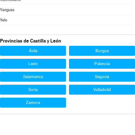
Yanguas
Yelo
Provincias de Castilla y León
Ávila
Burgos
León
Palencia
Salamanca
Segovia
Soria
Valladolid
Zamora