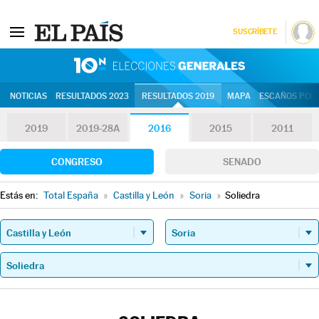
SUSCRÍBETE
10N | Eleccion
NOTICIAS
RESULTADOS 2023
RESULTADOS 2019
MAPA
ESCAÑOS POR 
2019
2019-28A
2016
2015
2011
CONGRESO
SENADO
Estás en:
Total España
»
Castilla y León
»
Soria
»
Soliedra