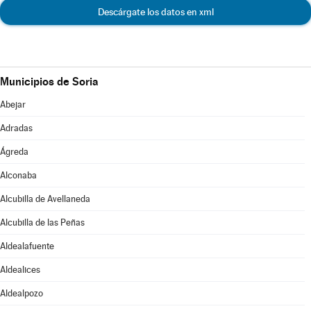
Descárgate los datos en xml
Municipios de Soria
Abejar
Adradas
Ágreda
Alconaba
Alcubilla de Avellaneda
Alcubilla de las Peñas
Aldealafuente
Aldealices
Aldealpozo