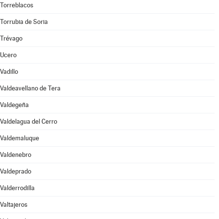
Torreblacos
Torrubia de Soria
Trévago
Ucero
Vadillo
Valdeavellano de Tera
Valdegeña
Valdelagua del Cerro
Valdemaluque
Valdenebro
Valdeprado
Valderrodilla
Valtajeros