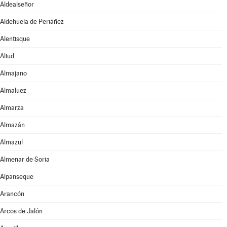
Aldealseñor
Aldehuela de Periáñez
Alentisque
Aliud
Almajano
Almaluez
Almarza
Almazán
Almazul
Almenar de Soria
Alpanseque
Arancón
Arcos de Jalón