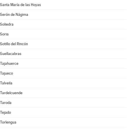
Santa María de las Hoyas
Serón de Nágima
Soliedra
Soria
Sotillo del Rincón
Suellacabras
Tajahuerce
Tajueco
Talveila
Tardelcuende
Taroda
Tejado
Torlengua