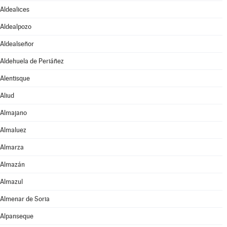
Aldealices
Aldealpozo
Aldealseñor
Aldehuela de Periáñez
Alentisque
Aliud
Almajano
Almaluez
Almarza
Almazán
Almazul
Almenar de Soria
Alpanseque