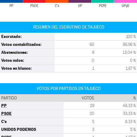
PP
PSOE
C's
UP
PCPE
UPyD
RESUMEN DEL ESCRUTINIO DE TAJUECO
Escrutado:
100 %
Votos contabilizados:
60
86,96 %
Abstenciones:
9
13,04 %
Votos nulos:
0
0 %
Votos en blanco:
1
1,67 %
VOTOS POR PARTIDOS EN TAJUECO
PARTIDO
VOTOS
%
PP
29
48,33 %
PSOE
20
33,33 %
C's
5
8,33 %
UNIDOS PODEMOS
3
5 %