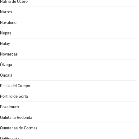
Nafría de Ucero
Narros
Navaleno
Nepas
Nolay
Noviercas
Ólvega
Oncala
Pinilla del Campo
Portillo de Soria
Pozalmuro
Quintana Redonda
Quintanas de Gormaz
Quiñonería