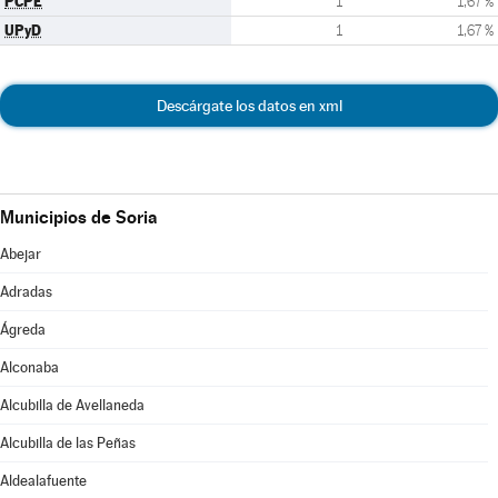
PCPE
1
1,67 %
UPyD
1
1,67 %
Descárgate los datos en xml
Municipios de Soria
Abejar
Adradas
Ágreda
Alconaba
Alcubilla de Avellaneda
Alcubilla de las Peñas
Aldealafuente