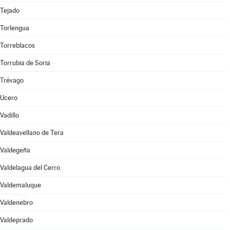
Tejado
Torlengua
Torreblacos
Torrubia de Soria
Trévago
Ucero
Vadillo
Valdeavellano de Tera
Valdegeña
Valdelagua del Cerro
Valdemaluque
Valdenebro
Valdeprado