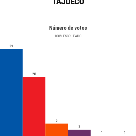
TAJUECO
Número de votos
100
%
ESCRUTADO
29
20
5
3
1
1