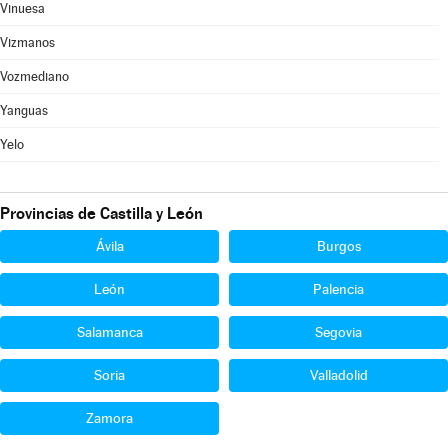
Vinuesa
Vizmanos
Vozmediano
Yanguas
Yelo
Provincias de Castilla y León
Ávila
Burgos
León
Palencia
Salamanca
Segovia
Soria
Valladolid
Zamora