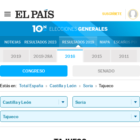
SUSCRÍBETE
10N | Eleccion
NOTICIAS
RESULTADOS 2023
RESULTADOS 2019
MAPA
ESCAÑOS POR 
2019
2019-28A
2016
2015
2011
CONGRESO
SENADO
Estás en:
Total España
»
Castilla y León
»
Soria
»
Tajueco