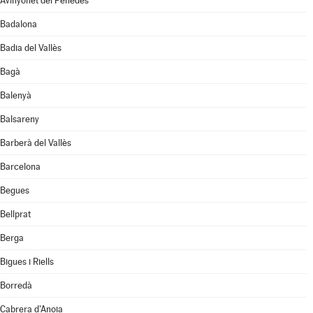
Avinyonet del Penedès
Badalona
Badia del Vallès
Bagà
Balenyà
Balsareny
Barberà del Vallès
Barcelona
Begues
Bellprat
Berga
Bigues i Riells
Borredà
Cabrera d'Anoia