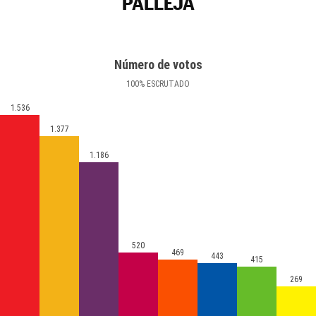
PALLEJÀ
Número de votos
100
%
ESCRUTADO
1.536
1.377
1.186
520
469
443
415
269