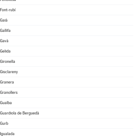
Font-rubí
Gaià
Gallifa
Gavà
Gelida
Gironella
Gisclareny
Granera
Granollers
Gualba
Guardiola de Berguedà
Gurb
Igualada