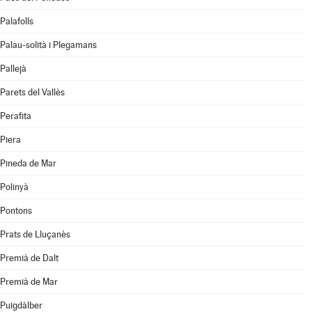
Palafolls
Palau-solità i Plegamans
Pallejà
Parets del Vallès
Perafita
Piera
Pineda de Mar
Polinyà
Pontons
Prats de Lluçanès
Premià de Dalt
Premià de Mar
Puigdàlber