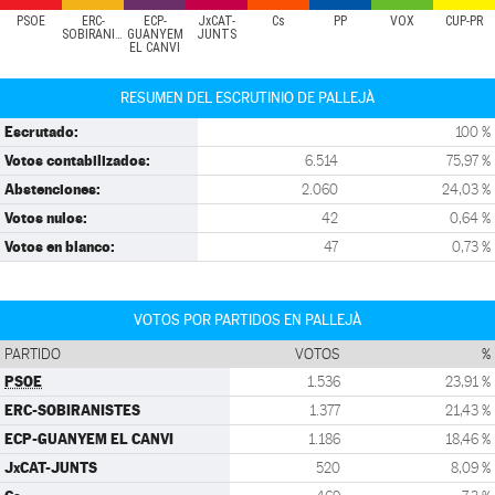
PSOE
ERC-
ECP-
JxCAT-
Cs
PP
VOX
CUP-PR
SOBIRANISTES
GUANYEM
JUNTS
EL CANVI
RESUMEN DEL ESCRUTINIO DE PALLEJÀ
Escrutado:
100 %
Votos contabilizados:
6.514
75,97 %
Abstenciones:
2.060
24,03 %
Votos nulos:
42
0,64 %
Votos en blanco:
47
0,73 %
VOTOS POR PARTIDOS EN PALLEJÀ
PARTIDO
VOTOS
%
PSOE
1.536
23,91 %
ERC-SOBIRANISTES
1.377
21,43 %
ECP-GUANYEM EL CANVI
1.186
18,46 %
JxCAT-JUNTS
520
8,09 %