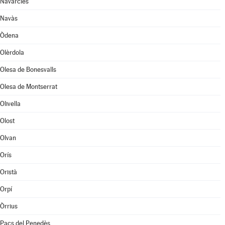
Navarcles
Navàs
Òdena
Olèrdola
Olesa de Bonesvalls
Olesa de Montserrat
Olivella
Olost
Olvan
Orís
Oristà
Orpí
Òrrius
Pacs del Penedès