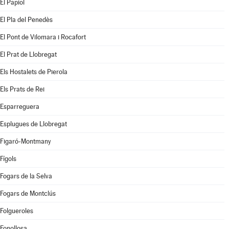
El Papiol
El Pla del Penedès
El Pont de Vilomara i Rocafort
El Prat de Llobregat
Els Hostalets de Pierola
Els Prats de Rei
Esparreguera
Esplugues de Llobregat
Figaró-Montmany
Fígols
Fogars de la Selva
Fogars de Montclús
Folgueroles
Fonollosa