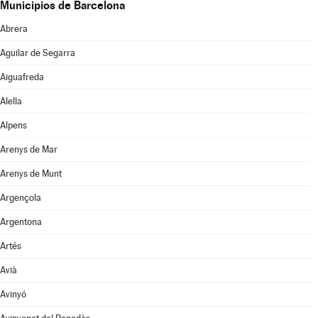
Municipios de Barcelona
Abrera
Aguilar de Segarra
Aiguafreda
Alella
Alpens
Arenys de Mar
Arenys de Munt
Argençola
Argentona
Artés
Avià
Avinyó