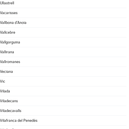
Ullastrell
Vacarisses
Vallbona d'Anoia
Vallcebre
Vallgorguina
Vallirana
Vallromanes
Veciana
Vic
Vilada
Viladecans
Viladecavalls
Vilafranca del Penedès