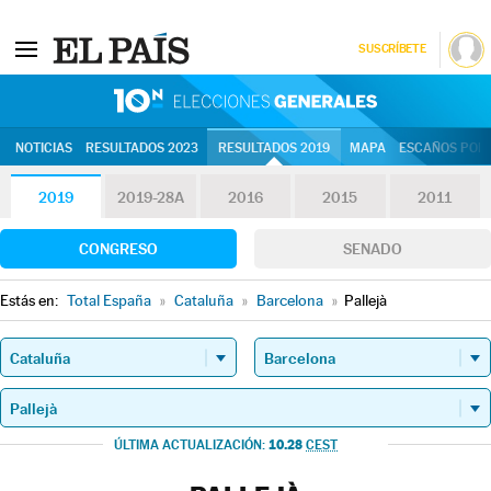
SUSCRÍBETE
10N | Eleccion
NOTICIAS
RESULTADOS 2023
RESULTADOS 2019
MAPA
ESCAÑOS POR 
2019
2019-28A
2016
2015
2011
CONGRESO
SENADO
Estás en:
Total España
»
Cataluña
»
Barcelona
»
Pallejà
10.28
ÚLTIMA ACTUALIZACIÓN:
CEST