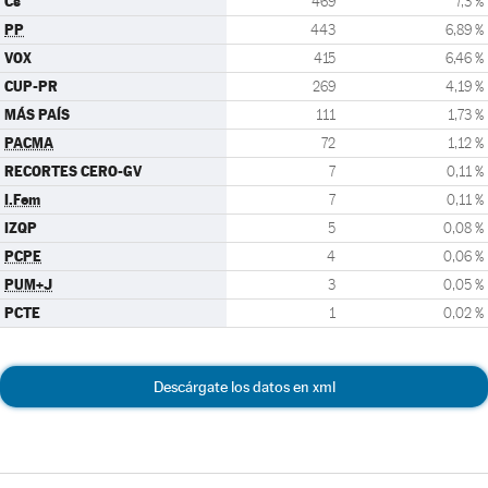
Cs
469
7,3 %
PP
443
6,89 %
VOX
415
6,46 %
CUP-PR
269
4,19 %
MÁS PAÍS
111
1,73 %
PACMA
72
1,12 %
RECORTES CERO-GV
7
0,11 %
I.Fem
7
0,11 %
IZQP
5
0,08 %
PCPE
4
0,06 %
PUM+J
3
0,05 %
PCTE
1
0,02 %
Descárgate los datos en xml