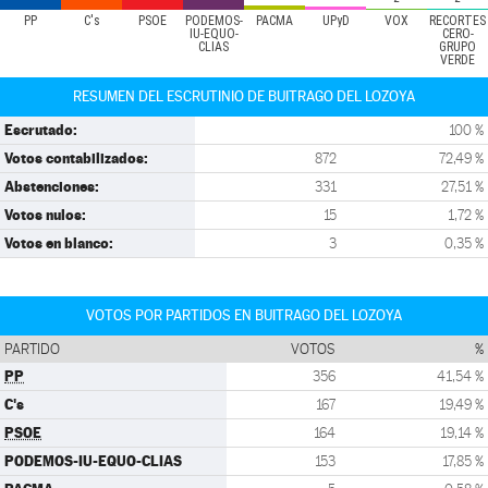
PP
C's
PSOE
PODEMOS-
PACMA
UPyD
VOX
RECORTES
IU-EQUO-
CERO-
CLIAS
GRUPO
VERDE
RESUMEN DEL ESCRUTINIO DE BUITRAGO DEL LOZOYA
Escrutado:
100 %
Votos contabilizados:
872
72,49 %
Abstenciones:
331
27,51 %
Votos nulos:
15
1,72 %
Votos en blanco:
3
0,35 %
VOTOS POR PARTIDOS EN BUITRAGO DEL LOZOYA
PARTIDO
VOTOS
%
PP
356
41,54 %
C's
167
19,49 %
PSOE
164
19,14 %
PODEMOS-IU-EQUO-CLIAS
153
17,85 %