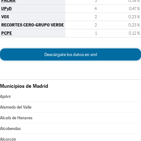
PACMA
5
0,58 %
UPyD
4
0,47 %
VOX
2
0,23 %
RECORTES CERO-GRUPO VERDE
2
0,23 %
PCPE
1
0,12 %
Descárgate los datos en xml
Municipios de Madrid
Ajalvir
Alameda del Valle
Alcalá de Henares
Alcobendas
Alcorcón