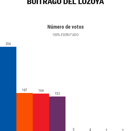
BUITRAGO DEL LOZOYA
Número de votos
100
%
ESCRUTADO
356
167
164
153
5
4
2
2