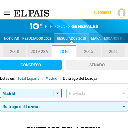
SUSCRÍBETE
10N | Eleccion
NOTICIAS
RESULTADOS 2023
RESULTADOS 2019
MAPA
ESCAÑOS POR 
2019
2019-28A
2016
2015
2011
CONGRESO
SENADO
Estás en:
Total España
»
Madrid
»
Buitrago del Lozoya