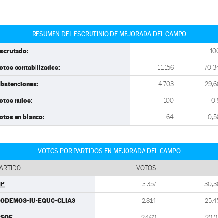
RESUMEN DEL ESCRUTINIO DE MEJORADA DEL CAMPO
scrutado:
10
otos contabilizados:
11.156
70,3
bstenciones:
4.703
29,6
otos nulos:
100
0,
otos en blanco:
64
0,5
VOTOS POR PARTIDOS EN MEJORADA DEL CAMPO
ARTIDO
VOTOS
PP
3.357
30,3
ODEMOS-IU-EQUO-CLIAS
2.814
25,4
PSOE
2.462
22,2