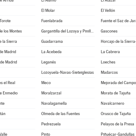
e Arriba
El Álamo
El Atazar
El Molar
El Vellón
Torote
Fuenlabrada
Fuente el Saz de Ja
e los Montes
Gargantilla del Lozoya y Pinilla de Buitrago
Gascones
e la Sierra
Guadarrama
Horcajo de la Sierra
e Madrid
La Acebeda
La Cabrera
 de Madrid
Leganés
Loeches
Lozoyuela-Navas-Sieteiglesias
Madarcos
s el Real
Meco
Mejorada del Campo
de Enmedio
Moralzarzal
Morata de Tajuña
nte
Navalagamella
Navalcarnero
tán
Olmeda de las Fuentes
Orusco de Tajuña
Pedrezuela
Pelayos de la Presa
Valle
Pinto
Piñuécar-Gandullas