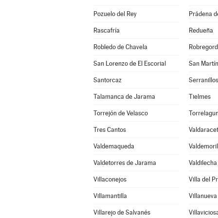
Pozuelo del Rey
Prádena d
Rascafría
Redueña
Robledo de Chavela
Robregor
San Lorenzo de El Escorial
San Martín
Santorcaz
Serranillos
Talamanca de Jarama
Tielmes
Torrejón de Velasco
Torrelagu
Tres Cantos
Valdarace
Valdemaqueda
Valdemoril
Valdetorres de Jarama
Valdilecha
Villaconejos
Villa del P
Villamantilla
Villanueva
Villarejo de Salvanés
Villavicio