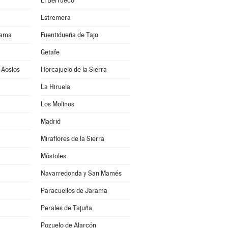
El Berrueco
Estremera
rama
Fuentidueña de Tajo
Getafe
-Aoslos
Horcajuelo de la Sierra
La Hiruela
Los Molinos
Madrid
Miraflores de la Sierra
Móstoles
Navarredonda y San Mamés
Paracuellos de Jarama
Perales de Tajuña
Pozuelo de Alarcón