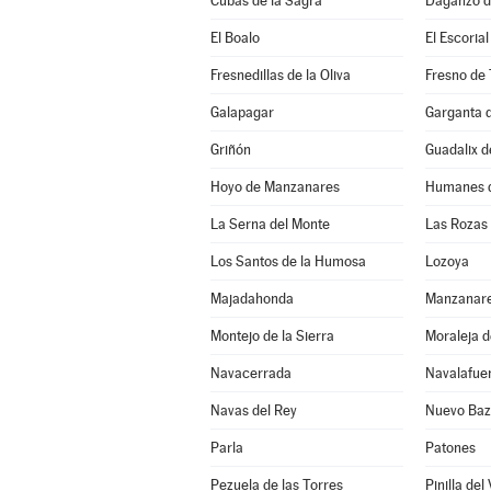
Cubas de la Sagra
Daganzo d
El Boalo
El Escorial
Fresnedillas de la Oliva
Fresno de 
Galapagar
Garganta d
Griñón
Guadalix d
Hoyo de Manzanares
Humanes d
La Serna del Monte
Las Rozas
Los Santos de la Humosa
Lozoya
Majadahonda
Manzanare
Montejo de la Sierra
Moraleja 
Navacerrada
Navalafue
Navas del Rey
Nuevo Baz
Parla
Patones
Pezuela de las Torres
Pinilla del 