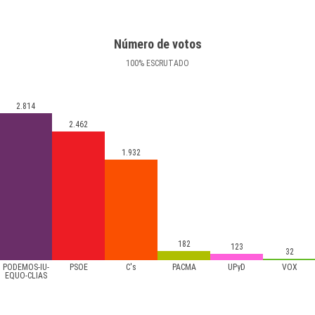
Número de votos
100
%
ESCRUTADO
2.814
2.462
1.932
182
123
32
PODEMOS-IU-
PSOE
C's
PACMA
UPyD
VOX
EQUO-CLIAS