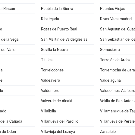
el Rincón
Puebla de la Sierra
Puentes Viejas
Ribatejada
Rivas-Vaciamadrid
do
Rozas de Puerto Real
San Agustín del Guad
 de la Vega
San Martín de Valdeiglesias
San Sebastián de lo
 del Valle
Sevilla la Nueva
Somosierra
Titulcia
Torrejón de Ardoz
na
Torrelodones
Torremocha de Jar
te
Valdeavero
Valdelaguna
lo
Valdemoro
Valdeolmos-Alalpar
Valverde de Alcalá
Velilla de San Antoni
rado
Villalbilla
Villamanrique de Taj
 de la Cañada
Villanueva del Pardillo
Villanueva de Perale
sa de Odón
Villavieja del Lozoya
Zarzalejo