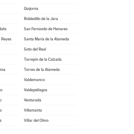
Quijorna
Robledillo de la Jara
alix
San Fernando de Henares
s Reyes
Santa María de la Alameda
Soto del Real
Torrejón de la Calzada
ama
Torres de la Alameda
Valdemanco
do
Valdepiélagos
o
Venturada
o
Villamanta
s
Villar del Olmo