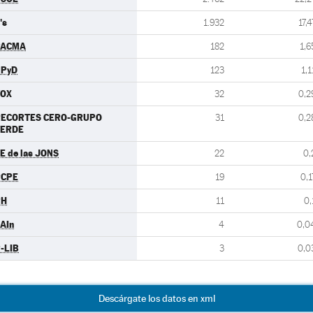
's
1.932
17,4
PACMA
182
1,6
UPyD
123
1,1
VOX
32
0,2
RECORTES CERO-GRUPO
31
0,2
VERDE
E de las JONS
22
0,
PCPE
19
0,1
PH
11
0,
AIn
4
0,0
-LIB
3
0,0
Descárgate los datos en xml