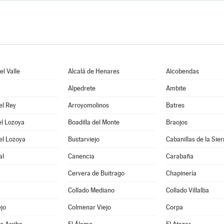
l Valle
Alcalá de Henares
Alcobendas
Alpedrete
Ambite
el Rey
Arroyomolinos
Batres
el Lozoya
Boadilla del Monte
Braojos
el Lozoya
Bustarviejo
Cabanillas de la Sier
al
Canencia
Carabaña
Cervera de Buitrago
Chapinería
Collado Mediano
Collado Villalba
jo
Colmenar Viejo
Corpa