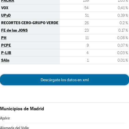
PACMA
139
1,05 %
VOX
54
0,41 %
UPyD
51
0,39 %
RECORTES CERO-GRUPO VERDE
26
0,2 %
FE de las JONS
23
0,17 %
PH
11
0,08 %
PCPE
9
0,07 %
P-LIB
4
0,03 %
SAIn
1
0,01 %
Descárgate los datos en xml
Municipios de Madrid
Ajalvir
Alameda del Valle