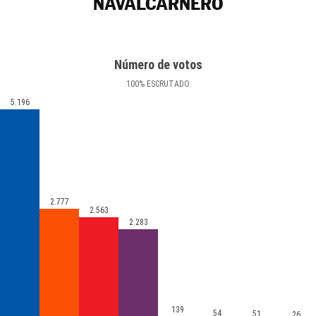
NAVALCARNERO
Número de votos
100
%
ESCRUTADO
5.196
2.777
2.563
2.283
139
54
51
26