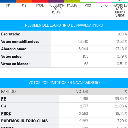
PP
C's
PSOE
PODEMOS-
PACMA
VOX
UPyD
RECORTES
IU-EQUO-
CERO-
CLIAS
GRUPO
VERDE
RESUMEN DEL ESCRUTINIO DE NAVALCARNERO
Escrutado:
100 %
Votos contabilizados:
13.310
72,52 %
Abstenciones:
5.044
27,48 %
Votos nulos:
105
0,79 %
Votos en blanco:
68
0,51 %
VOTOS POR PARTIDOS EN NAVALCARNERO
PARTIDO
VOTOS
%
PP
5.196
39,35 %
C's
2.777
21,03 %
PSOE
2.563
19,41 %
PODEMOS-IU-EQUO-CLIAS
2.283
17,29 %