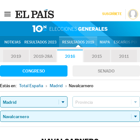
SUSCRÍBETE
10N | Eleccion
NOTICIAS
RESULTADOS 2023
RESULTADOS 2019
MAPA
ESCAÑOS POR 
2019
2019-28A
2016
2015
2011
CONGRESO
SENADO
Estás en:
Total España
»
Madrid
»
Navalcarnero