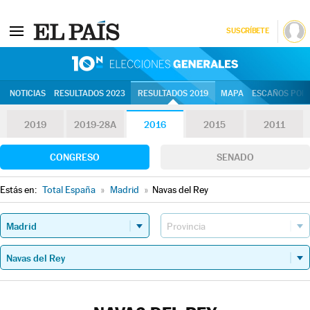
SUSCRÍBETE
10N | Eleccion
NOTICIAS
RESULTADOS 2023
RESULTADOS 2019
MAPA
ESCAÑOS POR 
2019
2019-28A
2016
2015
2011
CONGRESO
SENADO
Estás en:
Total España
»
Madrid
»
Navas del Rey