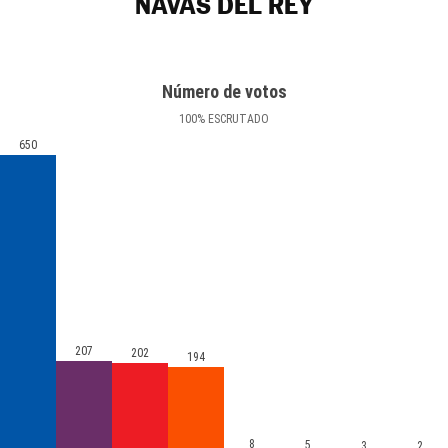
NAVAS DEL REY
Número de votos
100
%
ESCRUTADO
650
207
202
194
8
5
3
2