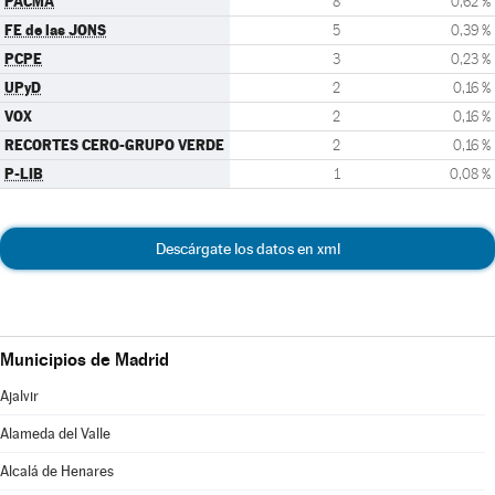
PACMA
8
0,62 %
FE de las JONS
5
0,39 %
PCPE
3
0,23 %
UPyD
2
0,16 %
VOX
2
0,16 %
RECORTES CERO-GRUPO VERDE
2
0,16 %
P-LIB
1
0,08 %
Descárgate los datos en xml
Municipios de Madrid
Ajalvir
Alameda del Valle
Alcalá de Henares