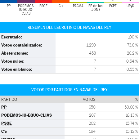
PP
PODEMOS-
PSOE
C's
PACMA
FE de las
PCPE
UPyD
IU-EQUO-
JONS
CLIAS
RESUMEN DEL ESCRUTINIO DE NAVAS DEL REY
Escrutado:
100 %
Votos contabilizados:
1.290
73,8 %
Abstenciones:
458
26,2 %
Votos nulos:
7
0,54 %
Votos en blanco:
7
0,55 %
VOTOS POR PARTIDOS EN NAVAS DEL REY
PARTIDO
VOTOS
%
PP
650
50,66 %
PODEMOS-IU-EQUO-CLIAS
207
16,13 %
PSOE
202
15,74 %
C's
194
15,12 %