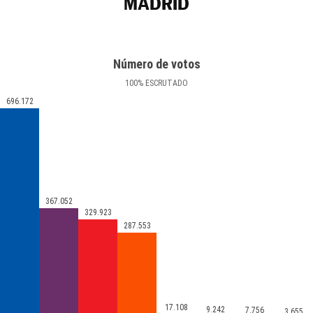
MADRID
Número de votos
100
%
ESCRUTADO
696.172
367.052
329.923
287.553
17.108
9.242
7.756
3.655