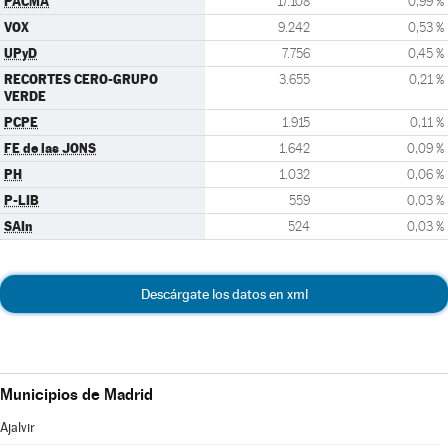
PACMA
17.108
0,99 %
VOX
9.242
0,53 %
UPyD
7.756
0,45 %
RECORTES CERO-GRUPO
3.655
0,21 %
VERDE
PCPE
1.915
0,11 %
FE de las JONS
1.642
0,09 %
PH
1.032
0,06 %
P-LIB
559
0,03 %
SAIn
524
0,03 %
Descárgate los datos en xml
Municipios de Madrid
Ajalvir