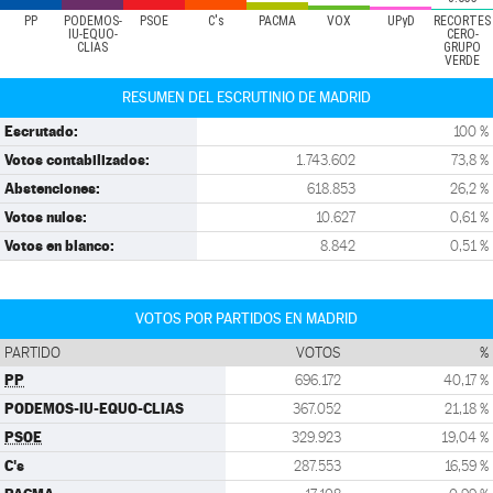
PP
PODEMOS-
PSOE
C's
PACMA
VOX
UPyD
RECORTES
IU-EQUO-
CERO-
CLIAS
GRUPO
VERDE
RESUMEN DEL ESCRUTINIO DE MADRID
Escrutado:
100 %
Votos contabilizados:
1.743.602
73,8 %
Abstenciones:
618.853
26,2 %
Votos nulos:
10.627
0,61 %
Votos en blanco:
8.842
0,51 %
VOTOS POR PARTIDOS EN MADRID
PARTIDO
VOTOS
%
PP
696.172
40,17 %
PODEMOS-IU-EQUO-CLIAS
367.052
21,18 %
PSOE
329.923
19,04 %
C's
287.553
16,59 %