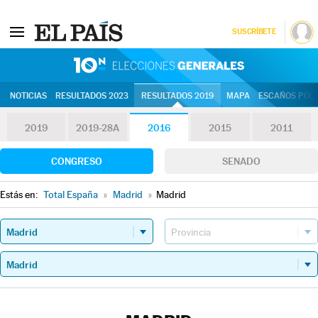
SUSCRÍBETE
10N | Eleccion
NOTICIAS
RESULTADOS 2023
RESULTADOS 2019
MAPA
ESCAÑOS POR 
2019
2019-28A
2016
2015
2011
CONGRESO
SENADO
Estás en:
Total España
»
Madrid
»
Madrid