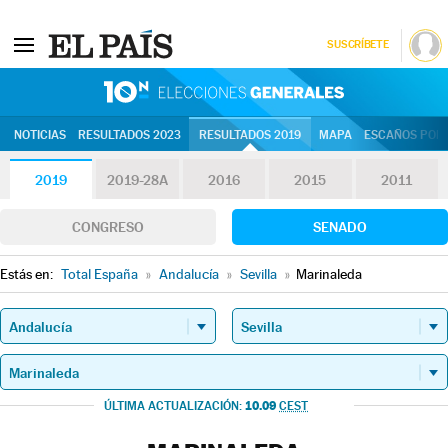
SUSCRÍBETE
10N | Eleccion
NOTICIAS
RESULTADOS 2023
RESULTADOS 2019
MAPA
ESCAÑOS POR 
2019
2019-28A
2016
2015
2011
CONGRESO
SENADO
Estás en:
Total España
»
Andalucía
»
Sevilla
»
Marinaleda
10.09
ÚLTIMA ACTUALIZACIÓN:
CEST