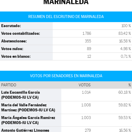
MARINALEDA
RESUMEN DEL ESCRUTINIO DE MARINALEDA
Escrutado:
100 %
Votos contabilizados:
1.786
83,42 %
Abstenciones:
355
16,58 %
Votos nulos:
89
4,98 %
Votos en blanco:
12
0,71 %
VOTOS POR SENADORES EN MARINALEDA
PARTIDO
VOTOS
%
Luis Escamilla García
1.014
60,18 %
(PODEMOS-IU LV CA)
Maria del Valle Fernández
1.008
59,82 %
Martínez (PODEMOS-IU LV CA)
María Ángeles García Ramírez
1.003
59,53 %
(PODEMOS-IU LV CA)
Antonio Gutiérrez Limones
279
16,56 %