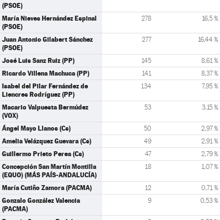
(PSOE)
María Nieves Hernández Espinal
278
16,5 %
(PSOE)
Juan Antonio Gilabert Sánchez
277
16,44 %
(PSOE)
José Luis Sanz Ruiz (PP)
145
8,61 %
Ricardo Villena Machuca (PP)
141
8,37 %
Isabel del Pilar Fernández de
134
7,95 %
Liencres Rodríguez (PP)
Macario Valpuesta Bermúdez
53
3,15 %
(VOX)
Ángel Mayo Llanos (Cs)
50
2,97 %
Amelia Velázquez Guevara (Cs)
49
2,91 %
Guillermo Prieto Perea (Cs)
47
2,79 %
Concepción San Martín Montilla
18
1,07 %
(EQUO) (MÁS PAÍS-ANDALUCÍA)
María Cutiño Zamora (PACMA)
12
0,71 %
Gonzalo González Valencia
9
0,53 %
(PACMA)