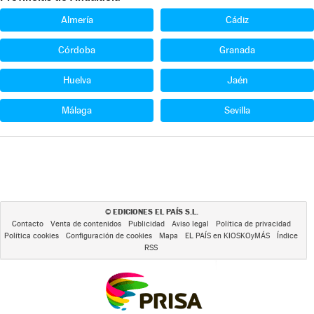
Almería
Cádiz
Córdoba
Granada
Huelva
Jaén
Málaga
Sevilla
EDICIONES EL PAÍS S.L.
©
Contacto
Venta de contenidos
Publicidad
Aviso legal
Política de privacidad
Política cookies
Configuración de cookies
Mapa
EL PAÍS en KIOSKOyMÁS
Índice
RSS