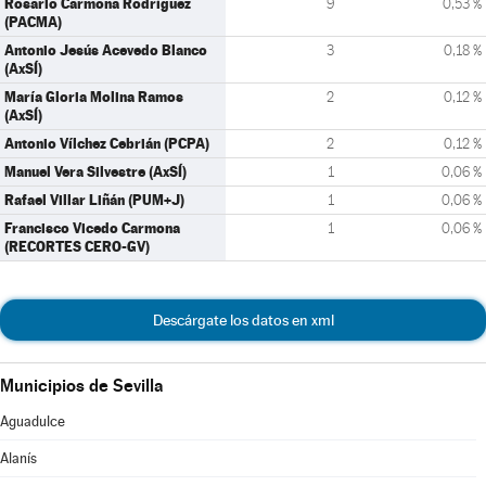
Rosario Carmona Rodríguez
9
0,53 %
(PACMA)
Antonio Jesús Acevedo Blanco
3
0,18 %
(AxSÍ)
María Gloria Molina Ramos
2
0,12 %
(AxSÍ)
Antonio Vílchez Cebrián (PCPA)
2
0,12 %
Manuel Vera Silvestre (AxSÍ)
1
0,06 %
Rafael Villar Liñán (PUM+J)
1
0,06 %
Francisco Vicedo Carmona
1
0,06 %
(RECORTES CERO-GV)
Descárgate los datos en xml
Municipios de Sevilla
Aguadulce
Alanís