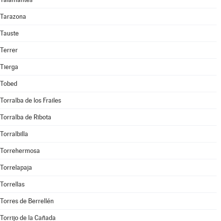
Tarazona
Tauste
Terrer
Tierga
Tobed
Torralba de los Frailes
Torralba de Ribota
Torralbilla
Torrehermosa
Torrelapaja
Torrellas
Torres de Berrellén
Torrijo de la Cañada