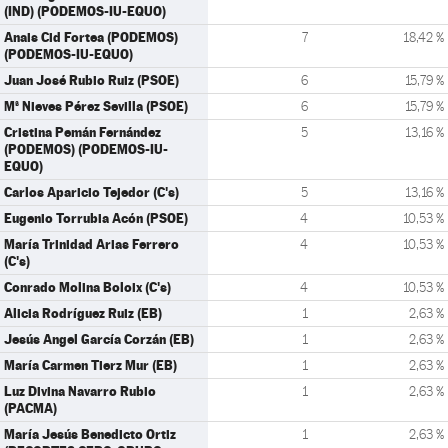
(IND) (PODEMOS-IU-EQUO)
Anais Cid Fortea (PODEMOS)
7
18,42 %
(PODEMOS-IU-EQUO)
Juan José Rubio Ruiz (PSOE)
6
15,79 %
Mª Nieves Pérez Sevilla (PSOE)
6
15,79 %
Cristina Pemán Fernández
5
13,16 %
(PODEMOS) (PODEMOS-IU-
EQUO)
Carlos Aparicio Tejedor (C's)
5
13,16 %
Eugenio Torrubia Acón (PSOE)
4
10,53 %
María Trinidad Arias Ferrero
4
10,53 %
(C's)
Conrado Molina Boloix (C's)
4
10,53 %
Alicia Rodríguez Ruiz (EB)
1
2,63 %
Jesús Angel García Corzán (EB)
1
2,63 %
María Carmen Tierz Mur (EB)
1
2,63 %
Luz Divina Navarro Rubio
1
2,63 %
(PACMA)
María Jesús Benedicto Ortiz
1
2,63 %