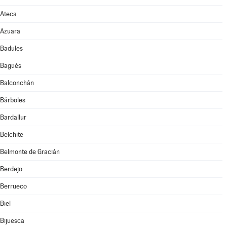
Ateca
Azuara
Badules
Bagüés
Balconchán
Bárboles
Bardallur
Belchite
Belmonte de Gracián
Berdejo
Berrueco
Biel
Bijuesca