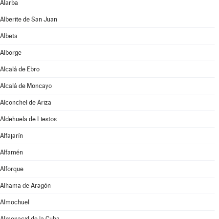
Alarba
Alberite de San Juan
Albeta
Alborge
Alcalá de Ebro
Alcalá de Moncayo
Alconchel de Ariza
Aldehuela de Liestos
Alfajarín
Alfamén
Alforque
Alhama de Aragón
Almochuel
Almonacid de la Cuba