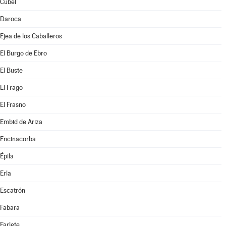
Cubel
Daroca
Ejea de los Caballeros
El Burgo de Ebro
El Buste
El Frago
El Frasno
Embid de Ariza
Encinacorba
Épila
Erla
Escatrón
Fabara
Farlete