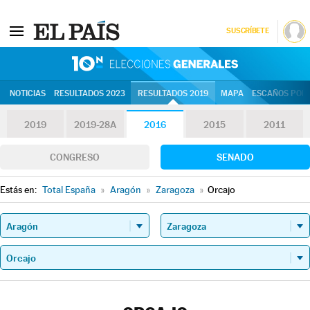
SUSCRÍBETE
10N | Eleccion
NOTICIAS
RESULTADOS 2023
RESULTADOS 2019
MAPA
ESCAÑOS POR 
2019
2019-28A
2016
2015
2011
CONGRESO
SENADO
Estás en:
Total España
»
Aragón
»
Zaragoza
»
Orcajo