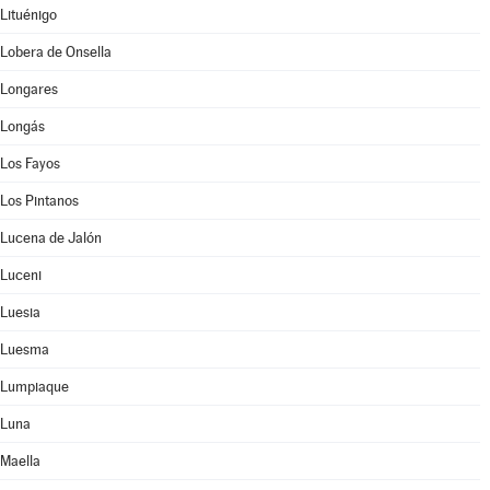
Lituénigo
Lobera de Onsella
Longares
Longás
Los Fayos
Los Pintanos
Lucena de Jalón
Luceni
Luesia
Luesma
Lumpiaque
Luna
Maella