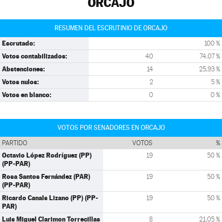
ORCAJO
RESUMEN DEL ESCRUTINIO DE ORCAJO
Escrutado:
100 %
Votos contabilizados:
40
74,07 %
Abstenciones:
14
25,93 %
Votos nulos:
2
5 %
Votos en blanco:
0
0 %
VOTOS POR SENADORES EN ORCAJO
PARTIDO
VOTOS
%
Octavio López Rodríguez (PP)
19
50 %
(PP-PAR)
Rosa Santos Fernández (PAR)
19
50 %
(PP-PAR)
Ricardo Canals Lizano (PP) (PP-
19
50 %
PAR)
Luis Miguel Clarimon Torrecillas
8
21,05 %