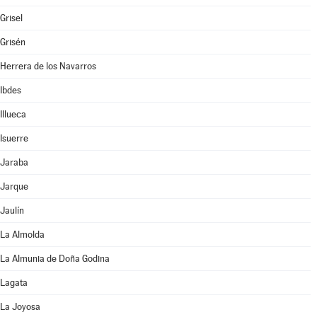
Grisel
Grisén
Herrera de los Navarros
Ibdes
Illueca
Isuerre
Jaraba
Jarque
Jaulín
La Almolda
La Almunia de Doña Godina
Lagata
La Joyosa