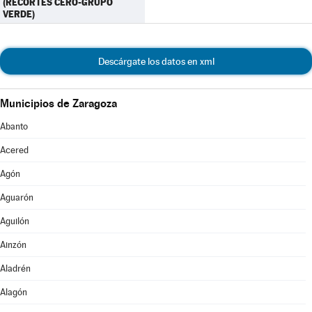
(RECORTES CERO-GRUPO
VERDE)
Descárgate los datos en xml
Municipios de Zaragoza
Abanto
Acered
Agón
Aguarón
Aguilón
Ainzón
Aladrén
Alagón