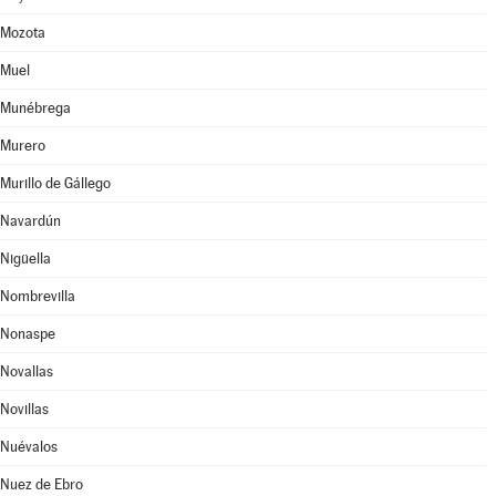
Mozota
Muel
Munébrega
Murero
Murillo de Gállego
Navardún
Nigüella
Nombrevilla
Nonaspe
Novallas
Novillas
Nuévalos
Nuez de Ebro