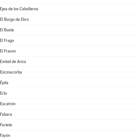
Ejea de los Caballeros
El Burgo de Ebro
El Buste
El Frago
El Frasno
Embid de Ariza
Encinacorba
Épila
Erla
Escatrón
Fabara
Farlete
Fayón