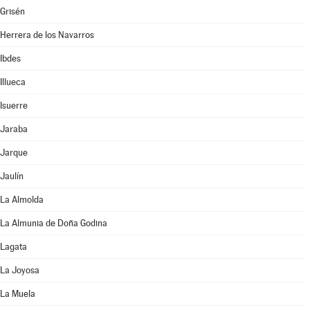
Grisén
Herrera de los Navarros
Ibdes
Illueca
Isuerre
Jaraba
Jarque
Jaulín
La Almolda
La Almunia de Doña Godina
Lagata
La Joyosa
La Muela