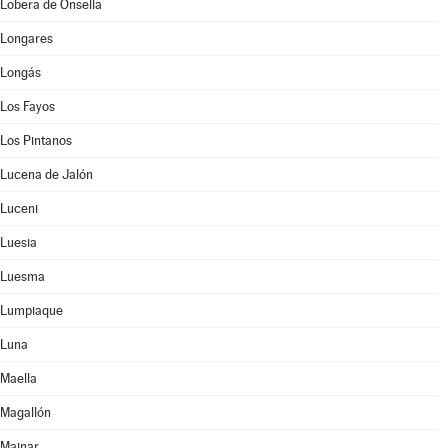
Lobera de Onsella
Longares
Longás
Los Fayos
Los Pintanos
Lucena de Jalón
Luceni
Luesia
Luesma
Lumpiaque
Luna
Maella
Magallón
Mainar