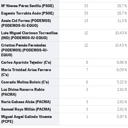
Mª Nieves Pérez Sevilla (PSOE)
33
28,7 %
Eugenio Torrubia Acón (PSOE)
33
28,7 %
Anais Cid Fortea (PODEMOS)
13
11,3 %
(PODEMOS-IU-EQUO)
Luis Miguel Clarimon Torrecillas
12
10,43 %
(IND) (PODEMOS-IU-EQUO)
Cristina Pemán Fernández
12
10,43 %
(PODEMOS) (PODEMOS-IU-
EQUO)
Carlos Aparicio Tejedor (C's)
8
6,96 %
María Trinidad Arias Ferrero
7
6,09 %
(C's)
Conrado Molina Boloix (C's)
6
5,22 %
Luz Divina Navarro Rubio
3
2,61 %
(PACMA)
Nuria Gabasa Alzás (PACMA)
3
2,61 %
Samuel Royo Millán (PACMA)
3
2,61 %
Miguel Angel Galindo Vicente
1
0,87 %
(PCPE)