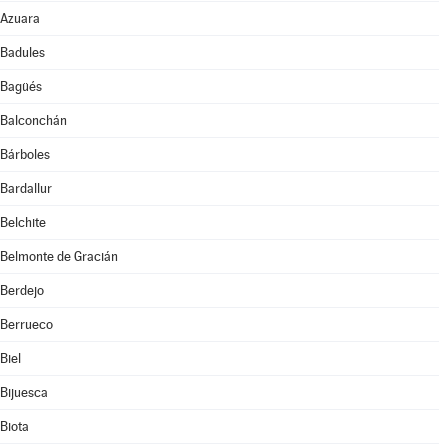
Azuara
Badules
Bagüés
Balconchán
Bárboles
Bardallur
Belchite
Belmonte de Gracián
Berdejo
Berrueco
Biel
Bijuesca
Biota