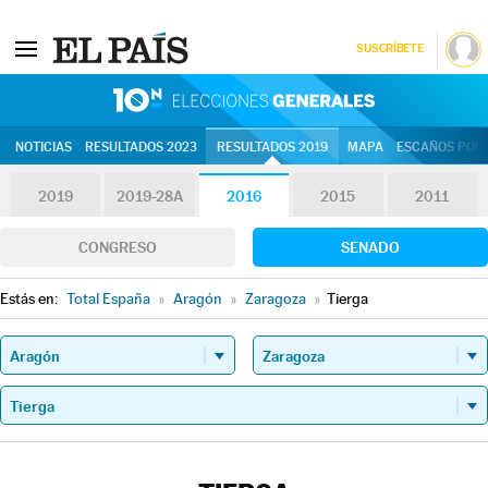
SUSCRÍBETE
10N | Eleccion
NOTICIAS
RESULTADOS 2023
RESULTADOS 2019
MAPA
ESCAÑOS POR 
2019
2019-28A
2016
2015
2011
CONGRESO
SENADO
Estás en:
Total España
»
Aragón
»
Zaragoza
»
Tierga