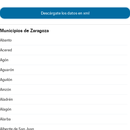
Descárgate los datos en xml
Municipios de Zaragoza
Abanto
Acered
Agón
Aguarón
Aguilón
Ainzón
Aladrén
Alagón
Alarba
Alberite de San Juan