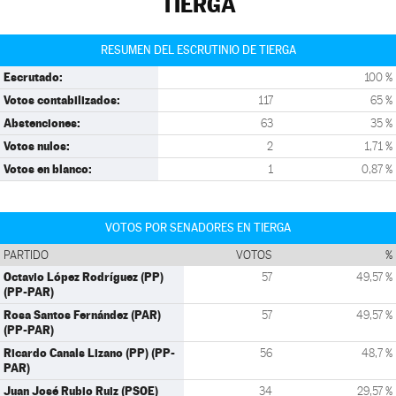
TIERGA
RESUMEN DEL ESCRUTINIO DE TIERGA
Escrutado:
100 %
Votos contabilizados:
117
65 %
Abstenciones:
63
35 %
Votos nulos:
2
1,71 %
Votos en blanco:
1
0,87 %
VOTOS POR SENADORES EN TIERGA
PARTIDO
VOTOS
%
Octavio López Rodríguez (PP)
57
49,57 %
(PP-PAR)
Rosa Santos Fernández (PAR)
57
49,57 %
(PP-PAR)
Ricardo Canals Lizano (PP) (PP-
56
48,7 %
PAR)
Juan José Rubio Ruiz (PSOE)
34
29,57 %