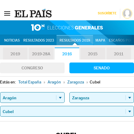
SUSCRÍBETE
10N | Eleccion
NOTICIAS
RESULTADOS 2023
RESULTADOS 2019
MAPA
ESCAÑOS POR 
2019
2019-28A
2016
2015
2011
CONGRESO
SENADO
Estás en:
Total España
»
Aragón
»
Zaragoza
»
Cubel