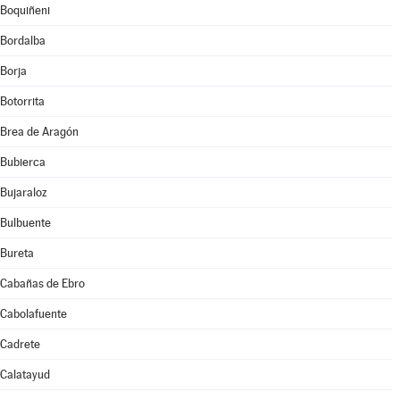
Boquiñeni
Bordalba
Borja
Botorrita
Brea de Aragón
Bubierca
Bujaraloz
Bulbuente
Bureta
Cabañas de Ebro
Cabolafuente
Cadrete
Calatayud