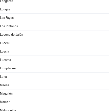
Longares
Longás
Los Fayos
Los Pintanos
Lucena de Jalón
Luceni
Luesia
Luesma
Lumpiaque
Luna
Maella
Magallón
Mainar
Malanquilla