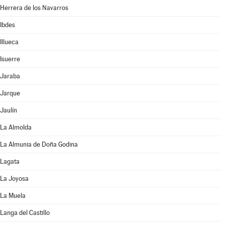
Herrera de los Navarros
Ibdes
Illueca
Isuerre
Jaraba
Jarque
Jaulín
La Almolda
La Almunia de Doña Godina
Lagata
La Joyosa
La Muela
Langa del Castillo