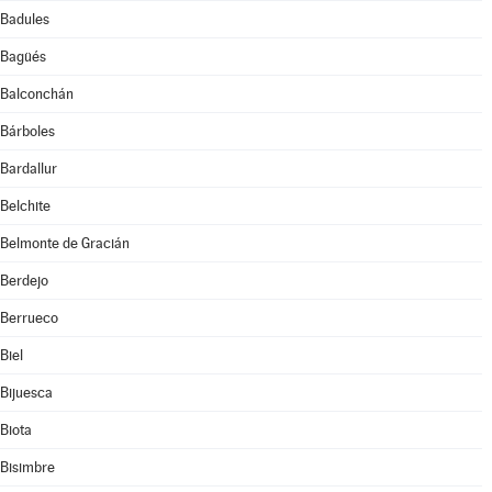
Badules
Bagüés
Balconchán
Bárboles
Bardallur
Belchite
Belmonte de Gracián
Berdejo
Berrueco
Biel
Bijuesca
Biota
Bisimbre