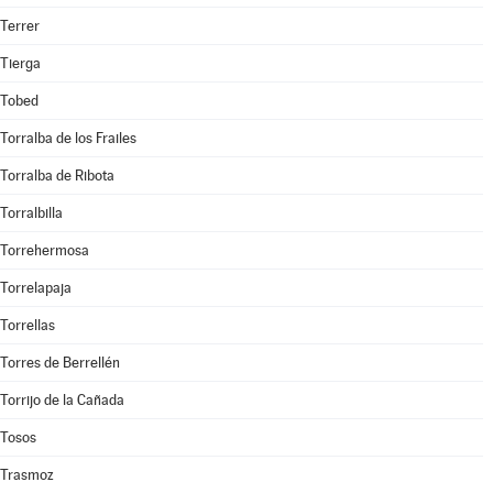
Terrer
Tierga
Tobed
Torralba de los Frailes
Torralba de Ribota
Torralbilla
Torrehermosa
Torrelapaja
Torrellas
Torres de Berrellén
Torrijo de la Cañada
Tosos
Trasmoz