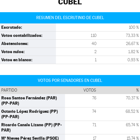
CUBEL
RESUMEN DEL ESCRUTINIO DE CUBEL
Escrutado:
100 %
Votos contabilizados:
110
73,33 %
Abstenciones:
40
26,67 %
Votos nulos:
2
1,82 %
Votos en blanco:
1
0,93 %
VOTOS POR SENADORES EN CUBEL
PARTIDO
VOTOS
%
Rosa Santos Fernández (PAR)
76
70,37 %
(PP-PAR)
Octavio López Rodríguez (PP)
74
68,52 %
(PP-PAR)
Ricardo Canals Lizano (PP) (PP-
71
65,74 %
PAR)
Mª Nieves Pérez Sevilla (PSOE)
17
15,74 %