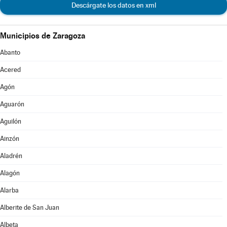
Descárgate los datos en xml
Municipios de Zaragoza
Abanto
Acered
Agón
Aguarón
Aguilón
Ainzón
Aladrén
Alagón
Alarba
Alberite de San Juan
Albeta