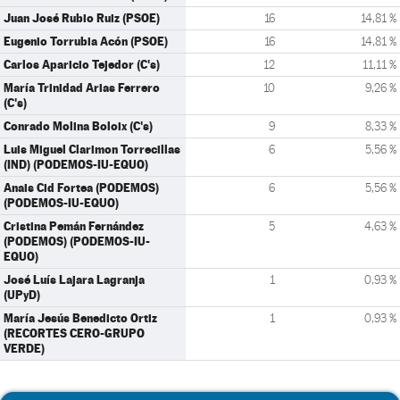
Juan José Rubio Ruiz (PSOE)
16
14,81 %
Eugenio Torrubia Acón (PSOE)
16
14,81 %
Carlos Aparicio Tejedor (C's)
12
11,11 %
María Trinidad Arias Ferrero
10
9,26 %
(C's)
Conrado Molina Boloix (C's)
9
8,33 %
Luis Miguel Clarimon Torrecillas
6
5,56 %
(IND) (PODEMOS-IU-EQUO)
Anais Cid Fortea (PODEMOS)
6
5,56 %
(PODEMOS-IU-EQUO)
Cristina Pemán Fernández
5
4,63 %
(PODEMOS) (PODEMOS-IU-
EQUO)
José Luís Lajara Lagranja
1
0,93 %
(UPyD)
María Jesús Benedicto Ortiz
1
0,93 %
(RECORTES CERO-GRUPO
VERDE)