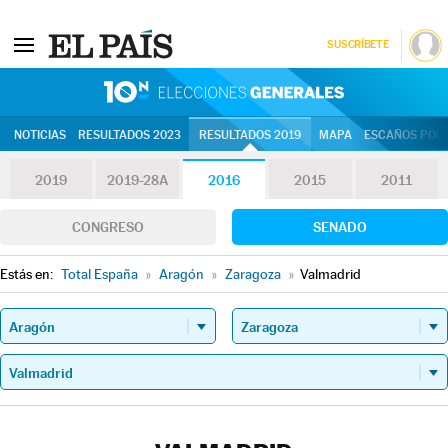
SUSCRÍBETE
10N | Eleccion
NOTICIAS
RESULTADOS 2023
RESULTADOS 2019
MAPA
ESCAÑOS POR 
2019
2019-28A
2016
2015
2011
CONGRESO
SENADO
Estás en:
Total España
»
Aragón
»
Zaragoza
»
Valmadrid