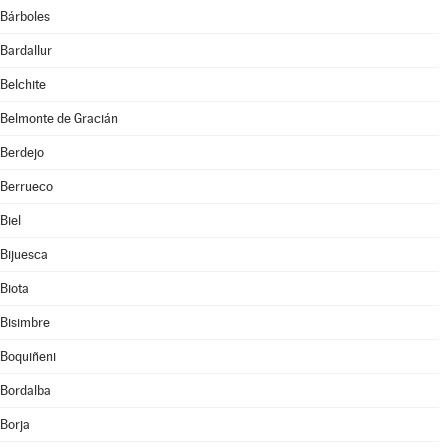
Bárboles
Bardallur
Belchite
Belmonte de Gracián
Berdejo
Berrueco
Biel
Bijuesca
Biota
Bisimbre
Boquiñeni
Bordalba
Borja