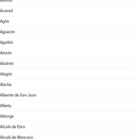
Abanto
Acered
Agón
Aguarón
Aguilón
Ainzón
Aladrén
Alagón
Alarba
Alberite de San Juan
Albeta
Alborge
Alcalá de Ebro
Alcalá de Moncayo