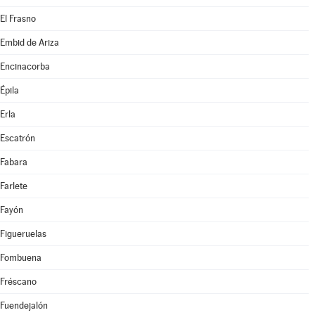
El Frasno
Embid de Ariza
Encinacorba
Épila
Erla
Escatrón
Fabara
Farlete
Fayón
Figueruelas
Fombuena
Fréscano
Fuendejalón