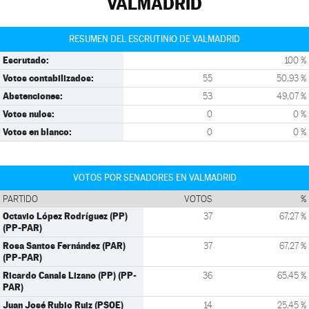
VALMADRID
RESUMEN DEL ESCRUTINIO DE VALMADRID
Escrutado:
100 %
Votos contabilizados:
55
50,93 %
Abstenciones:
53
49,07 %
Votos nulos:
0
0 %
Votos en blanco:
0
0 %
VOTOS POR SENADORES EN VALMADRID
PARTIDO
VOTOS
%
Octavio López Rodríguez (PP)
37
67,27 %
(PP-PAR)
Rosa Santos Fernández (PAR)
37
67,27 %
(PP-PAR)
Ricardo Canals Lizano (PP) (PP-
36
65,45 %
PAR)
Juan José Rubio Ruiz (PSOE)
14
25,45 %