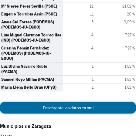
Mª Nieves Pérez Sevilla (PSOE)
12
21,82 %
Eugenio Torrubia Acón (PSOE)
11
20 %
Anais Cid Fortea (PODEMOS)
5
9,09 %
(PODEMOS-IU-EQUO)
Luis Miguel Clarimon Torrecillas
4
7,27 %
(IND) (PODEMOS-IU-EQUO)
Cristina Pemán Fernández
4
7,27 %
(PODEMOS) (PODEMOS-IU-
EQUO)
Luz Divina Navarro Rubio
1
1,82 %
(PACMA)
Samuel Royo Millán (PACMA)
1
1,82 %
María Elena Bello Brau (UPyD)
1
1,82 %
Descárgate los datos en xml
Municipios de Zaragoza