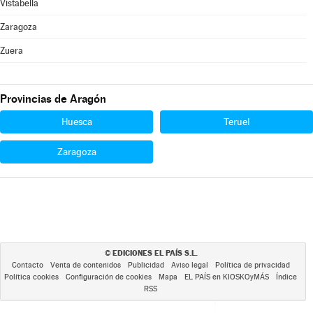
Vistabella
Zaragoza
Zuera
Provincias de Aragón
Huesca
Teruel
Zaragoza
EDICIONES EL PAÍS S.L.
©
Contacto
Venta de contenidos
Publicidad
Aviso legal
Política de privacidad
Política cookies
Configuración de cookies
Mapa
EL PAÍS en KIOSKOyMÁS
Índice
RSS