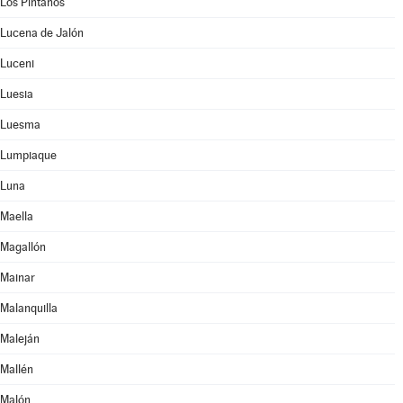
Los Pintanos
Lucena de Jalón
Luceni
Luesia
Luesma
Lumpiaque
Luna
Maella
Magallón
Mainar
Malanquilla
Maleján
Mallén
Malón