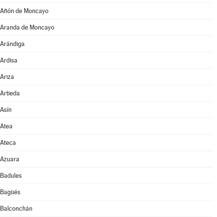
Añón de Moncayo
Aranda de Moncayo
Arándiga
Ardisa
Ariza
Artieda
Asín
Atea
Ateca
Azuara
Badules
Bagüés
Balconchán