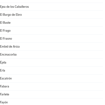
Ejea de los Caballeros
El Burgo de Ebro
El Buste
El Frago
El Frasno
Embid de Ariza
Encinacorba
Épila
Erla
Escatrón
Fabara
Farlete
Fayón