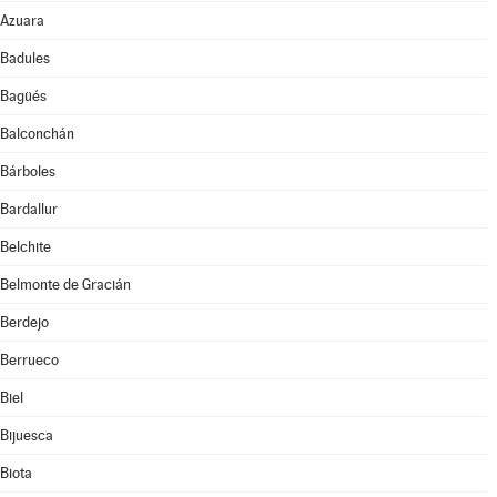
Azuara
Badules
Bagüés
Balconchán
Bárboles
Bardallur
Belchite
Belmonte de Gracián
Berdejo
Berrueco
Biel
Bijuesca
Biota