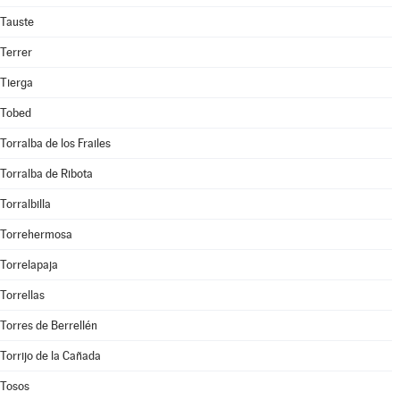
Tauste
Terrer
Tierga
Tobed
Torralba de los Frailes
Torralba de Ribota
Torralbilla
Torrehermosa
Torrelapaja
Torrellas
Torres de Berrellén
Torrijo de la Cañada
Tosos