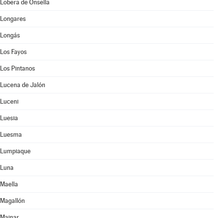
Lobera de Onsella
Longares
Longás
Los Fayos
Los Pintanos
Lucena de Jalón
Luceni
Luesia
Luesma
Lumpiaque
Luna
Maella
Magallón
Mainar