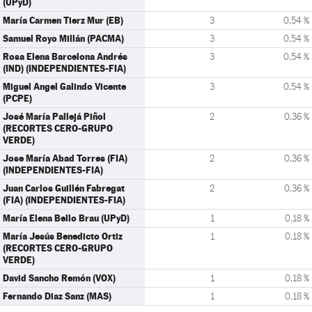
(UPyD)
María Carmen Tierz Mur (EB)
3
0,54 %
Samuel Royo Millán (PACMA)
3
0,54 %
Rosa Elena Barcelona Andrés
3
0,54 %
(IND) (INDEPENDIENTES-FIA)
Miguel Angel Galindo Vicente
3
0,54 %
(PCPE)
José María Pallejá Piñol
2
0,36 %
(RECORTES CERO-GRUPO
VERDE)
Jose María Abad Torres (FIA)
2
0,36 %
(INDEPENDIENTES-FIA)
Juan Carlos Guillén Fabregat
2
0,36 %
(FIA) (INDEPENDIENTES-FIA)
María Elena Bello Brau (UPyD)
1
0,18 %
María Jesús Benedicto Ortiz
1
0,18 %
(RECORTES CERO-GRUPO
VERDE)
David Sancho Remón (VOX)
1
0,18 %
Fernando Diaz Sanz (MAS)
1
0,18 %