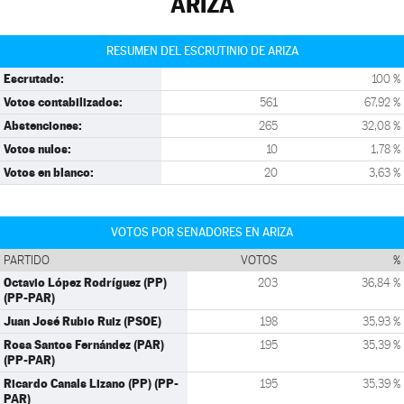
ARIZA
RESUMEN DEL ESCRUTINIO DE ARIZA
Escrutado:
100 %
Votos contabilizados:
561
67,92 %
Abstenciones:
265
32,08 %
Votos nulos:
10
1,78 %
Votos en blanco:
20
3,63 %
VOTOS POR SENADORES EN ARIZA
PARTIDO
VOTOS
%
Octavio López Rodríguez (PP)
203
36,84 %
(PP-PAR)
Juan José Rubio Ruiz (PSOE)
198
35,93 %
Rosa Santos Fernández (PAR)
195
35,39 %
(PP-PAR)
Ricardo Canals Lizano (PP) (PP-
195
35,39 %
PAR)