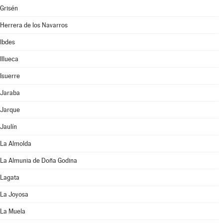
Grisén
Herrera de los Navarros
Ibdes
Illueca
Isuerre
Jaraba
Jarque
Jaulín
La Almolda
La Almunia de Doña Godina
Lagata
La Joyosa
La Muela