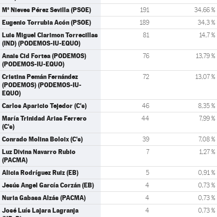
Mª Nieves Pérez Sevilla (PSOE)
191
34,66 %
Eugenio Torrubia Acón (PSOE)
189
34,3 %
Luis Miguel Clarimon Torrecillas
81
14,7 %
(IND) (PODEMOS-IU-EQUO)
Anais Cid Fortea (PODEMOS)
76
13,79 %
(PODEMOS-IU-EQUO)
Cristina Pemán Fernández
72
13,07 %
(PODEMOS) (PODEMOS-IU-
EQUO)
Carlos Aparicio Tejedor (C's)
46
8,35 %
María Trinidad Arias Ferrero
44
7,99 %
(C's)
Conrado Molina Boloix (C's)
39
7,08 %
Luz Divina Navarro Rubio
7
1,27 %
(PACMA)
Alicia Rodríguez Ruiz (EB)
5
0,91 %
Jesús Angel García Corzán (EB)
4
0,73 %
Nuria Gabasa Alzás (PACMA)
4
0,73 %
José Luís Lajara Lagranja
4
0,73 %