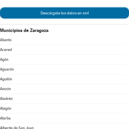
Descárgate los datos en xml
Municipios de Zaragoza
Abanto
Acered
Agón
Aguarón
Aguilón
Ainzón
Aladrén
Alagón
Alarba
Alberite de San Juan