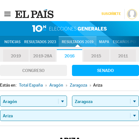
SUSCRÍBETE
10N | Eleccion
NOTICIAS
RESULTADOS 2023
RESULTADOS 2019
MAPA
ESCAÑOS POR 
2019
2019-28A
2016
2015
2011
CONGRESO
SENADO
Estás en:
Total España
»
Aragón
»
Zaragoza
»
Ariza