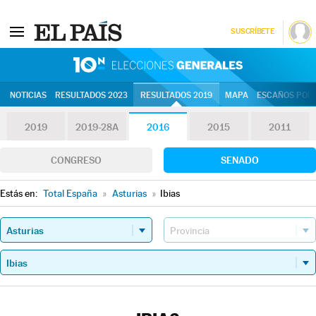
SUSCRÍBETE
10N | Eleccion
NOTICIAS
RESULTADOS 2023
RESULTADOS 2019
MAPA
ESCAÑOS POR 
2019
2019-28A
2016
2015
2011
CONGRESO
SENADO
Estás en:
Total España
»
Asturias
»
Ibias