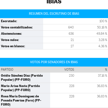
IBIAS
RESUMEN DEL ESCRUTINIO DE IBIAS
Escrutado:
100 %
Votos contabilizados:
640
50,16 %
Abstenciones:
636
49,84 %
Votos nulos:
21
3,28 %
Votos en blanco:
27
4,36 %
VOTOS POR SENADORES EN IBIAS
PARTIDO
VOTOS
%
Ovidio Sánchez Díaz (Partido
230
37,16 %
Popular) (PP-FORO)
Mario Arias Navia (Partido
228
36,83 %
Popular) (PP-FORO)
Rosa María Domínguez de
228
36,83 %
Posada Puertas (Foro) (PP-
FORO)