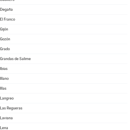
Degaña
El Franco
Gijón
Gozón
Grado
Grandas de Salime
Ibias
Illano
Illas
Langreo
Las Regueras
Laviana
Lena