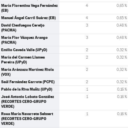
María Florentina Vega Fernández
4
0,65 %
(EB)
Manuel Ángel Carril Suárez (EB)
4
0,65 %
David Cienfuegos Cereijo
3
0,48 %
(PACMA)
María Flor Vázquez Arango
3
0,48 %
(PACMA)
Emilio Caveda Valle (UPyD)
2
0,32 %
María del Carmen Llames
2
0,32 %
Pereira (UPyD)
María Aránzazu Martínez Riola
2
0,32 %
(VOX)
Saúl Fernández Garrote (PCPE)
2
0,32 %
Pablo de la Riva Muñiz (UPyD)
1
0,16 %
José Antonio Lobato González
1
0,16 %
(RECORTES CERO-GRUPO
VERDE)
Rosa María Navarrete Sehnert
1
0,16 %
(RECORTES CERO-GRUPO
VERDE)