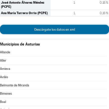
José Antonio Álvarez Méndez
1
0,16 %
(PCPE)
Ana María Turrero Orrio (PCPE)
1
0,16 %
Descárgate los datos en xml
Municipios de Asturias
Allande
Aller
Amieva
Avilés
Belmonte de Miranda
Bimenes
Boal