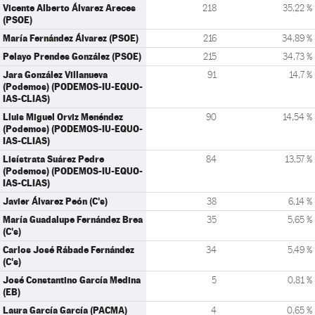
Vicente Alberto Álvarez Areces
218
35,22 %
(PSOE)
María Fernández Álvarez (PSOE)
216
34,89 %
Pelayo Prendes González (PSOE)
215
34,73 %
Jara González Villanueva
91
14,7 %
(Podemos) (PODEMOS-IU-EQUO-
IAS-CLIAS)
Lluis Miguel Orviz Menéndez
90
14,54 %
(Podemos) (PODEMOS-IU-EQUO-
IAS-CLIAS)
Lisístrata Suárez Pedre
84
13,57 %
(Podemos) (PODEMOS-IU-EQUO-
IAS-CLIAS)
Javier Álvarez Peón (C's)
38
6,14 %
María Guadalupe Fernández Brea
35
5,65 %
(C's)
Carlos José Rábade Fernández
34
5,49 %
(C's)
José Constantino García Medina
5
0,81 %
(EB)
Laura García García (PACMA)
4
0,65 %