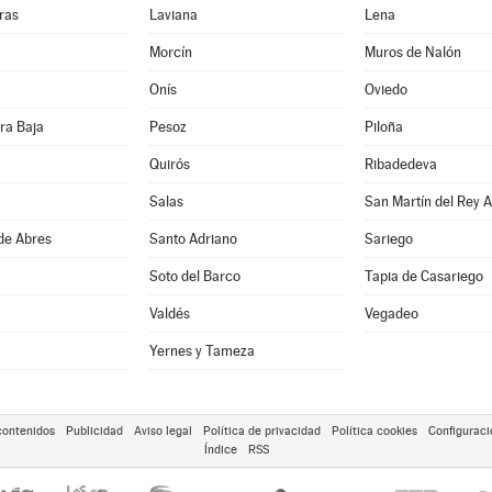
ras
Laviana
Lena
Morcín
Muros de Nalón
Onís
Oviedo
ra Baja
Pesoz
Piloña
Quirós
Ribadedeva
Salas
San Martín del Rey A
de Abres
Santo Adriano
Sariego
Soto del Barco
Tapia de Casariego
Valdés
Vegadeo
Yernes y Tameza
contenidos
Publicidad
Aviso legal
Política de privacidad
Política cookies
Configuraci
Índice
RSS