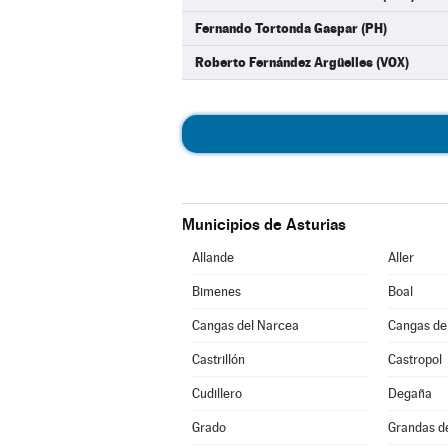
Fernando Tortonda Gaspar (PH)
Roberto Fernández Argüelles (VOX)
Municipios de Asturias
Allande
Aller
Bimenes
Boal
Cangas del Narcea
Cangas de
Castrillón
Castropol
Cudillero
Degaña
Grado
Grandas d