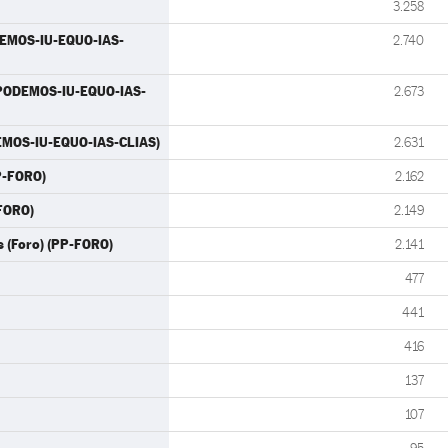
3.258
ODEMOS-IU-EQUO-IAS-
2.740
 (PODEMOS-IU-EQUO-IAS-
2.673
DEMOS-IU-EQUO-IAS-CLIAS)
2.631
PP-FORO)
2.162
-FORO)
2.149
 (Foro) (PP-FORO)
2.141
477
441
416
137
107