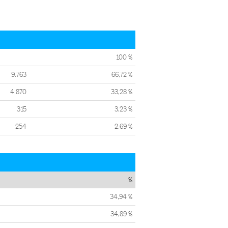
100 %
9.763
66,72 %
4.870
33,28 %
315
3,23 %
254
2,69 %
%
34,94 %
34,89 %