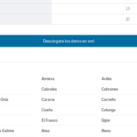
13
10
Descárgate los datos en xml
Amieva
Avilés
Cabrales
Cabranes
 Onís
Caravia
Carreño
Coaña
Colunga
El Franco
Gijón
e Salime
Ibias
Illano