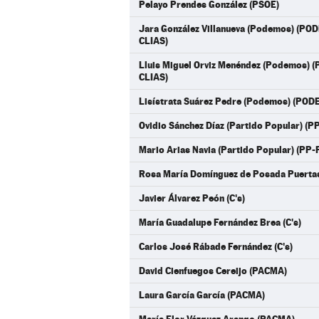
Pelayo Prendes González (PSOE)
Jara González Villanueva (Podemos) (P
CLIAS)
Lluis Miguel Orviz Menéndez (Podemos)
CLIAS)
Lisístrata Suárez Pedre (Podemos) (PO
Ovidio Sánchez Díaz (Partido Popular) (
Mario Arias Navia (Partido Popular) (PP
Rosa María Domínguez de Posada Puertas
Javier Álvarez Peón (C's)
María Guadalupe Fernández Brea (C's)
Carlos José Rábade Fernández (C's)
David Cienfuegos Cereijo (PACMA)
Laura García García (PACMA)