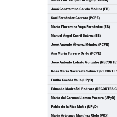
María Flor Vázquez Arango (PACMA)
José Constantino García Medina (EB)
Saúl Fernández Garrote (PCPE)
María Florentina Vega Fernández (EB)
Manuel Ángel Carril Suárez (EB)
José Antonio Álvarez Méndez (PCPE)
Ana María Turrero Orrio (PCPE)
José Antonio Lobato González (RECOR
Rosa María Navarrete Sehnert (RECORT
Emilio Caveda Valle (UPyD)
Eduardo Madroñal Pedraza (RECORTES
María del Carmen Llames Pereira (UPyD)
Pablo de la Riva Muñiz (UPyD)
María Aránzazu Martínez Riola (VOX)