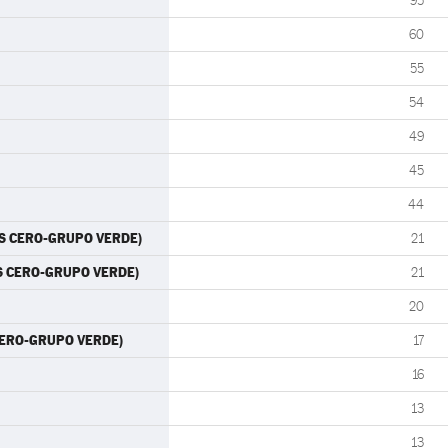
95
60
55
54
49
45
44
TES CERO-GRUPO VERDE)
21
ES CERO-GRUPO VERDE)
21
20
 CERO-GRUPO VERDE)
17
16
13
13