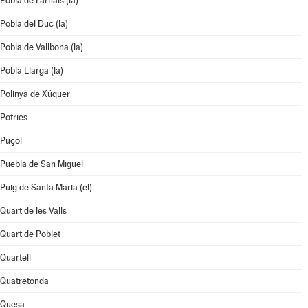
Pobla de Farnals (la)
Pobla del Duc (la)
Pobla de Vallbona (la)
Pobla Llarga (la)
Polinyà de Xúquer
Potries
Puçol
Puebla de San Miguel
Puig de Santa Maria (el)
Quart de les Valls
Quart de Poblet
Quartell
Quatretonda
Quesa