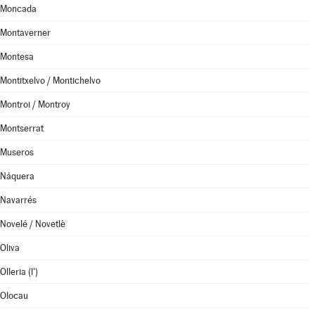
Moncada
Montaverner
Montesa
Montitxelvo / Montichelvo
Montroi / Montroy
Montserrat
Museros
Náquera
Navarrés
Novelé / Novetlè
Oliva
Olleria (l')
Olocau