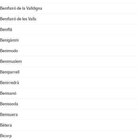
Benifairó de la Valldigna
Benifairó de les Valls
Beniflá
Benigànim
Benimodo
Benimuslem
Beniparrell
Benirredrà
Benisanó
Benissoda
Benisuera
Bétera
Bicorp