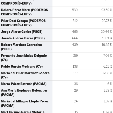
COMPROMÍS-EUPV)
Dolors Pérez Martí (PODEMOS-
530
23,52 %
COMPROMÍS-EUPV)
Pilar Dasí Crespo (PODEMOS-
512
22,73 %
COMPROMÍS-EUPV)
Jorge Alarte Gorbe (PSOE)
465
20,64 %
Josefa Andrés Barea (PSOE)
444
19,71 %
Robert Martínez Correcher
439
19,49 %
(PSOE)
Fernando Juan Mulas Delgado
159
7,06 %
(C's)
Pablo García Medrano (C's)
138
6,13 %
María del Pilar Martínez Cócera
137
6,08 %
(C's)
Mario Pérez Estruch (PACMA)
36
1,6 %
Ana María Espinosa Belenguer
29
1,29 %
(PACMA)
María del Milagro Llopis Pérez
24
1,07 %
(PACMA)
Mari Carmen García Victoria
15
0,67 %