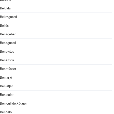
Bèlgida
Bellreguard
Bellús
Benagéber
Benaguasil
Benavites
Beneixida
Benetússer
Beniarjó
Beniatjar
Benicolet
Benicull de Xúquer
Benifaió