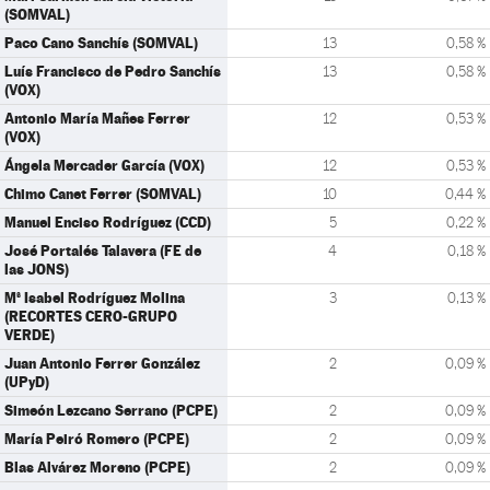
(SOMVAL)
Paco Cano Sanchís (SOMVAL)
13
0,58 %
Luís Francisco de Pedro Sanchís
13
0,58 %
(VOX)
Antonio María Mañes Ferrer
12
0,53 %
(VOX)
Ángela Mercader García (VOX)
12
0,53 %
Chimo Canet Ferrer (SOMVAL)
10
0,44 %
Manuel Enciso Rodríguez (CCD)
5
0,22 %
José Portalés Talavera (FE de
4
0,18 %
las JONS)
Mª Isabel Rodríguez Molina
3
0,13 %
(RECORTES CERO-GRUPO
VERDE)
Juan Antonio Ferrer González
2
0,09 %
(UPyD)
Simeón Lezcano Serrano (PCPE)
2
0,09 %
María Peiró Romero (PCPE)
2
0,09 %
Blas Alvárez Moreno (PCPE)
2
0,09 %