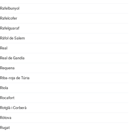
Rafelbunyol
Rafelcofer
Rafelguaraf
Ráfol de Salem
Real
Real de Gandía
Requena
Riba-roja de Túria
Riola
Rocafort
Rotglà i Corberà
Rótova
Rugat