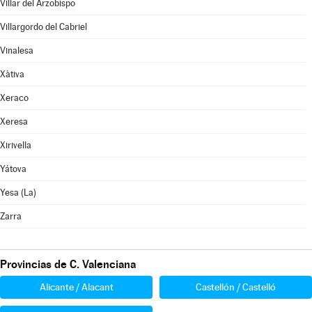
Villar del Arzobispo
Villargordo del Cabriel
Vinalesa
Xàtiva
Xeraco
Xeresa
Xirivella
Yátova
Yesa (La)
Zarra
Provincias de C. Valenciana
Alicante / Alacant
Castellón / Castelló