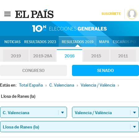
SUSCRÍBETE
10N | Eleccion
NOTICIAS
RESULTADOS 2023
RESULTADOS 2019
MAPA
ESCAÑOS POR 
2019
2019-28A
2016
2015
2011
CONGRESO
SENADO
Estás en:
Total España
»
C. Valenciana
»
Valencia / València
»
Llosa de Ranes (la)