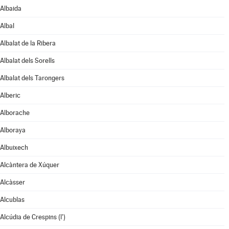
Albaida
Albal
Albalat de la Ribera
Albalat dels Sorells
Albalat dels Tarongers
Alberic
Alborache
Alboraya
Albuixech
Alcàntera de Xúquer
Alcàsser
Alcublas
Alcúdia de Crespins (l')