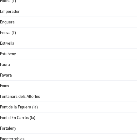
Eliana (l')
Emperador
Enguera
Ènova (l')
Estivella
Estubeny
Faura
Favara
Foios
Fontanars dels Alforins
Font de la Figuera (la)
Font d'En Carròs (la)
Fortaleny
Fuenterrobles