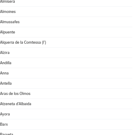
Almiserà
Almoines
Almussafes
Alpuente
Alqueria de la Comtessa (l')
Alzira
Andilla
Anna
Antella
Aras de los Olmos
Atzeneta d'Albaida
Ayora
Barx
Barxeta