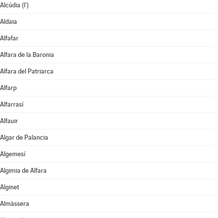
Alcúdia (l')
Aldaia
Alfafar
Alfara de la Baronia
Alfara del Patriarca
Alfarp
Alfarrasí
Alfauir
Algar de Palancia
Algemesí
Algimia de Alfara
Alginet
Almàssera