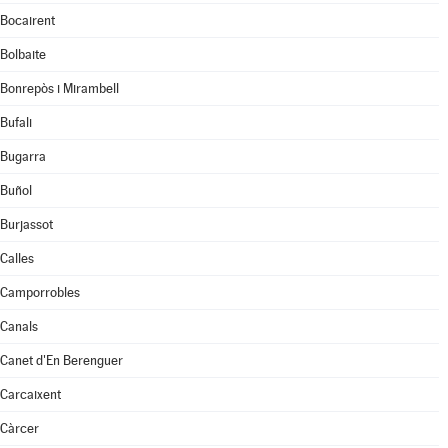
Bocairent
Bolbaite
Bonrepòs i Mirambell
Bufali
Bugarra
Buñol
Burjassot
Calles
Camporrobles
Canals
Canet d'En Berenguer
Carcaixent
Càrcer