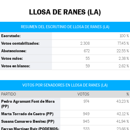
LLOSA DE RANES (LA)
RESUMEN DEL ESCRUTINIO DE LLOSA DE RANES (LA)
Escrutado:
100 %
Votos contabilizados:
2.308
77,45 %
Abstenciones:
672
22,55 %
Votos nulos:
55
2,38 %
Votos en blanco:
59
2,62 %
VOTOS POR SENADORES EN LLOSA DE RANES (LA)
PARTIDO
VOTOS
%
Pedro Agramunt Font de Mora
974
43,23 %
(PP)
Marta Torrado de Castro (PP)
949
42,12 %
Susana Camarero Benítez (PP)
945
41,94 %
Ferran Martínez Ruiz (PODEMOS-
533
23,66 %