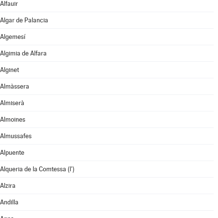
Alfauir
Algar de Palancia
Algemesí
Algimia de Alfara
Alginet
Almàssera
Almiserà
Almoines
Almussafes
Alpuente
Alqueria de la Comtessa (l')
Alzira
Andilla