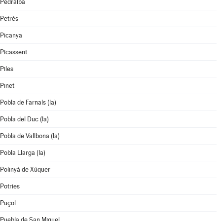
Pedralba
Petrés
Picanya
Picassent
Piles
Pinet
Pobla de Farnals (la)
Pobla del Duc (la)
Pobla de Vallbona (la)
Pobla Llarga (la)
Polinyà de Xúquer
Potries
Puçol
Puebla de San Miguel