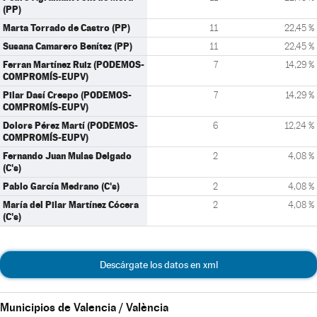
(PP)
Marta Torrado de Castro (PP)
11
22,45 %
Susana Camarero Benítez (PP)
11
22,45 %
Ferran Martínez Ruiz (PODEMOS-
7
14,29 %
COMPROMÍS-EUPV)
Pilar Dasí Crespo (PODEMOS-
7
14,29 %
COMPROMÍS-EUPV)
Dolors Pérez Martí (PODEMOS-
6
12,24 %
COMPROMÍS-EUPV)
Fernando Juan Mulas Delgado
2
4,08 %
(C's)
Pablo García Medrano (C's)
2
4,08 %
María del Pilar Martínez Cócera
2
4,08 %
(C's)
Descárgate los datos en xml
Municipios de Valencia / València