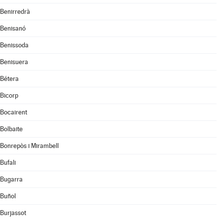
Benirredrà
Benisanó
Benissoda
Benisuera
Bétera
Bicorp
Bocairent
Bolbaite
Bonrepòs i Mirambell
Bufali
Bugarra
Buñol
Burjassot