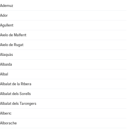
Ademuz
Ador
Agullent
Aielo de Malferit
Aielo de Rugat
Alaquàs
Albaida
Albal
Albalat de la Ribera
Albalat dels Sorells
Albalat dels Tarongers
Alberic
Alborache