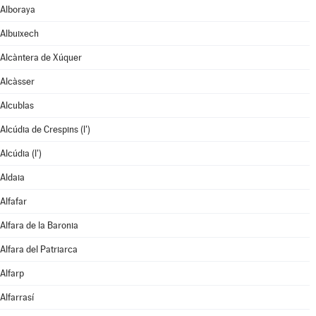
Alboraya
Albuixech
Alcàntera de Xúquer
Alcàsser
Alcublas
Alcúdia de Crespins (l')
Alcúdia (l')
Aldaia
Alfafar
Alfara de la Baronia
Alfara del Patriarca
Alfarp
Alfarrasí