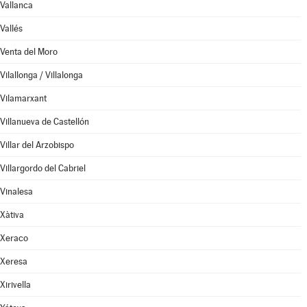
Vallanca
Vallés
Venta del Moro
Vilallonga / Villalonga
Vilamarxant
Villanueva de Castellón
Villar del Arzobispo
Villargordo del Cabriel
Vinalesa
Xàtiva
Xeraco
Xeresa
Xirivella