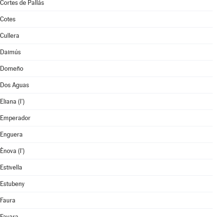
Cortes de Pallás
Cotes
Cullera
Daimús
Domeño
Dos Aguas
Eliana (l')
Emperador
Enguera
Ènova (l')
Estivella
Estubeny
Faura
Favara