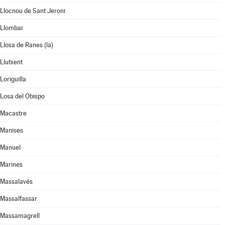
Llocnou de Sant Jeroni
Llombai
Llosa de Ranes (la)
Llutxent
Loriguilla
Losa del Obispo
Macastre
Manises
Manuel
Marines
Massalavés
Massalfassar
Massamagrell