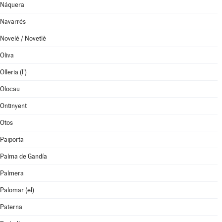
Náquera
Navarrés
Novelé / Novetlè
Oliva
Olleria (l')
Olocau
Ontinyent
Otos
Paiporta
Palma de Gandía
Palmera
Palomar (el)
Paterna