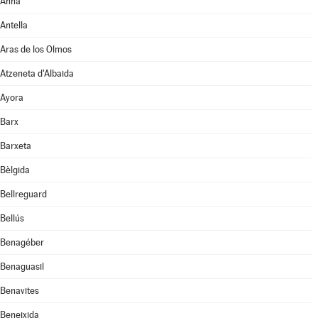
Anna
Antella
Aras de los Olmos
Atzeneta d'Albaida
Ayora
Barx
Barxeta
Bèlgida
Bellreguard
Bellús
Benagéber
Benaguasil
Benavites
Beneixida