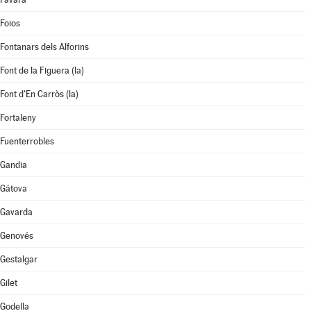
Foios
Fontanars dels Alforins
Font de la Figuera (la)
Font d'En Carròs (la)
Fortaleny
Fuenterrobles
Gandia
Gátova
Gavarda
Genovés
Gestalgar
Gilet
Godella