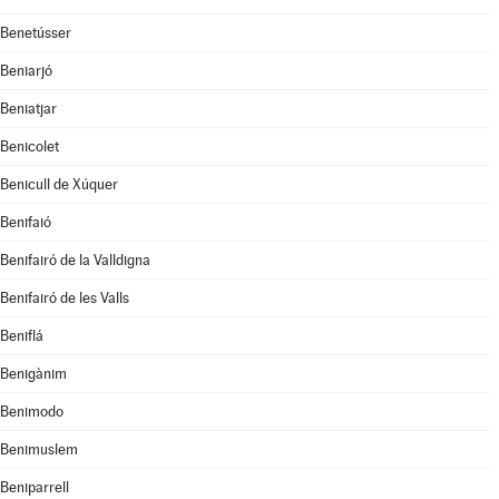
Benetússer
Beniarjó
Beniatjar
Benicolet
Benicull de Xúquer
Benifaió
Benifairó de la Valldigna
Benifairó de les Valls
Beniflá
Benigànim
Benimodo
Benimuslem
Beniparrell