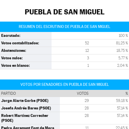
PUEBLA DE SAN MIGUEL
RESUMEN DEL ESCRUTINIO DE PUEBLA DE SAN MIGUEL
Escrutado:
100 %
Votos contabilizados:
52
81,25 %
Abstenciones:
12
18,75 %
Votos nulos:
3
5,77 %
Votos en blanco:
1
2,04 %
VOTOS POR SENADORES EN PUEBLA DE SAN MIGUEL
PARTIDO
VOTOS
%
Jorge Alarte Gorbe (PSOE)
29
59,18 %
Josefa Andrés Barea (PSOE)
28
57,14 %
Robert Martínez Correcher
28
57,14 %
(PSOE)
Pedro Agramunt Font de Mora
11
22,45 %