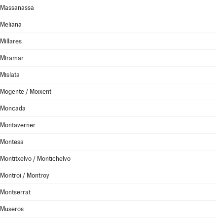
Massanassa
Meliana
Millares
Miramar
Mislata
Mogente / Moixent
Moncada
Montaverner
Montesa
Montitxelvo / Montichelvo
Montroi / Montroy
Montserrat
Museros