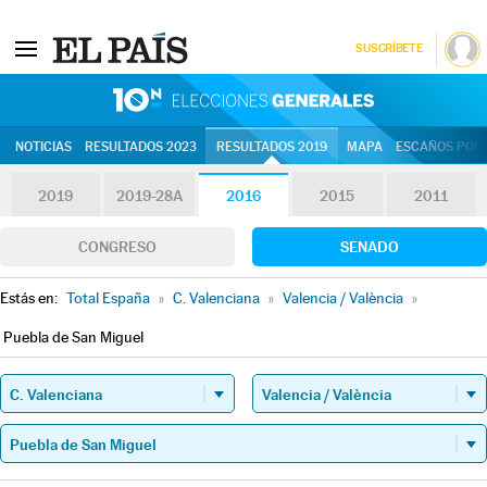
SUSCRÍBETE
10N | Eleccion
NOTICIAS
RESULTADOS 2023
RESULTADOS 2019
MAPA
ESCAÑOS POR 
2019
2019-28A
2016
2015
2011
CONGRESO
SENADO
Estás en:
Total España
»
C. Valenciana
»
Valencia / València
»
Puebla de San Miguel