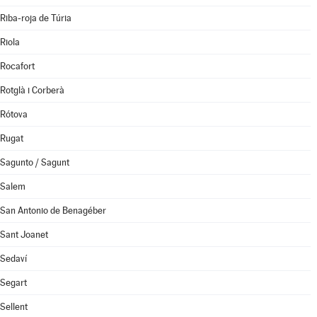
Riba-roja de Túria
Riola
Rocafort
Rotglà i Corberà
Rótova
Rugat
Sagunto / Sagunt
Salem
San Antonio de Benagéber
Sant Joanet
Sedaví
Segart
Sellent