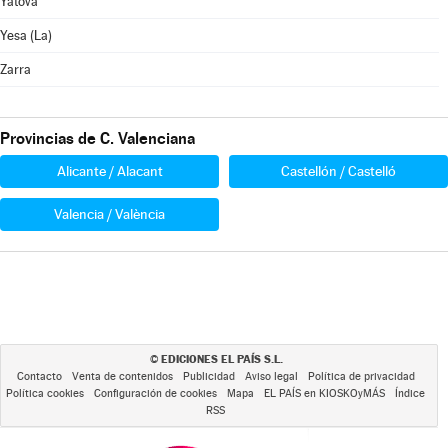
Yátova
Yesa (La)
Zarra
Provincias de C. Valenciana
Alicante / Alacant
Castellón / Castelló
Valencia / València
EDICIONES EL PAÍS S.L.
©
Contacto
Venta de contenidos
Publicidad
Aviso legal
Política de privacidad
Política cookies
Configuración de cookies
Mapa
EL PAÍS en KIOSKOyMÁS
Índice
RSS