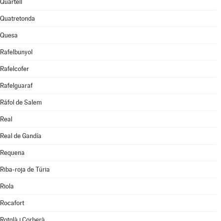
Quartell
Quatretonda
Quesa
Rafelbunyol
Rafelcofer
Rafelguaraf
Ráfol de Salem
Real
Real de Gandía
Requena
Riba-roja de Túria
Riola
Rocafort
Rotglà i Corberà