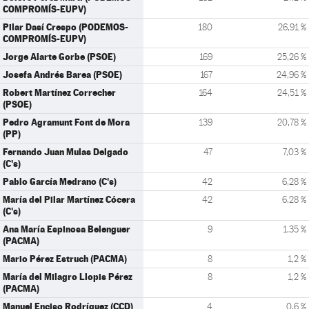
COMPROMÍS-EUPV)
Pilar Dasí Crespo (PODEMOS-
180
26,91 %
COMPROMÍS-EUPV)
Jorge Alarte Gorbe (PSOE)
169
25,26 %
Josefa Andrés Barea (PSOE)
167
24,96 %
Robert Martínez Correcher
164
24,51 %
(PSOE)
Pedro Agramunt Font de Mora
139
20,78 %
(PP)
Fernando Juan Mulas Delgado
47
7,03 %
(C's)
Pablo García Medrano (C's)
42
6,28 %
María del Pilar Martínez Cócera
42
6,28 %
(C's)
Ana María Espinosa Belenguer
9
1,35 %
(PACMA)
Mario Pérez Estruch (PACMA)
8
1,2 %
María del Milagro Llopis Pérez
8
1,2 %
(PACMA)
Manuel Enciso Rodríguez (CCD)
4
0,6 %