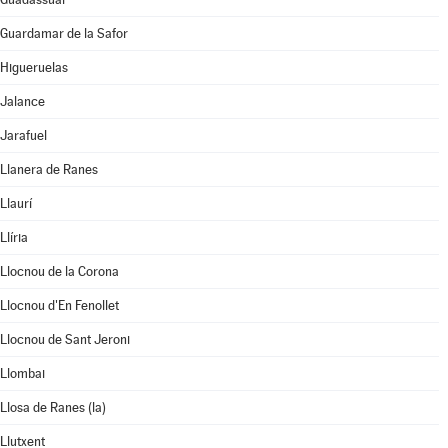
Guardamar de la Safor
Higueruelas
Jalance
Jarafuel
Llanera de Ranes
Llaurí
Llíria
Llocnou de la Corona
Llocnou d'En Fenollet
Llocnou de Sant Jeroni
Llombai
Llosa de Ranes (la)
Llutxent