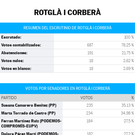
ROTGLÀ I CORBERÀ
RESUMEN DEL ESCRUTINIO DE ROTGLÀ I CORBERÀ
Escrutado:
100 %
Votos contabilizados:
687
78,25 %
Abstenciones:
191
21,75 %
Votos nulos:
18
2,62 %
Votos en blanco:
18
2,69 %
VOTOS POR SENADORES EN ROTGLÀ I CORBERÀ
PARTIDO
VOTOS
%
Susana Camarero Benítez (PP)
235
35,13 %
Marta Torrado de Castro (PP)
234
34,98 %
Ferran Martínez Ruiz (PODEMOS-
184
27,5 %
COMPROMÍS-EUPV)
Dolors Pérez Martí (PODEMOS-
182
27,2 %