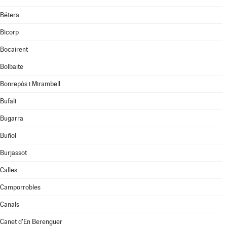
Bétera
Bicorp
Bocairent
Bolbaite
Bonrepòs i Mirambell
Bufali
Bugarra
Buñol
Burjassot
Calles
Camporrobles
Canals
Canet d'En Berenguer