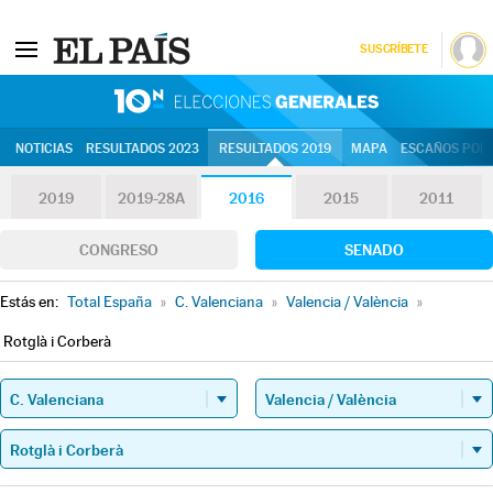
SUSCRÍBETE
10N | Eleccion
NOTICIAS
RESULTADOS 2023
RESULTADOS 2019
MAPA
ESCAÑOS POR 
2019
2019-28A
2016
2015
2011
CONGRESO
SENADO
Estás en:
Total España
»
C. Valenciana
»
Valencia / València
»
Rotglà i Corberà