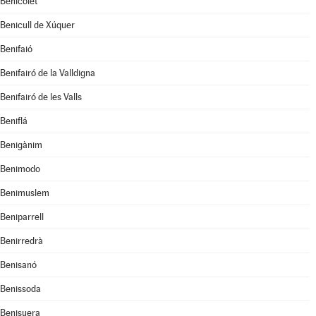
Benicolet
Benicull de Xúquer
Benifaió
Benifairó de la Valldigna
Benifairó de les Valls
Beniflá
Benigànim
Benimodo
Benimuslem
Beniparrell
Benirredrà
Benisanó
Benissoda
Benisuera