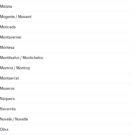
Mislata
Mogente / Moixent
Moncada
Montaverner
Montesa
Montitxelvo / Montichelvo
Montroi / Montroy
Montserrat
Museros
Náquera
Navarrés
Novelé / Novetlè
Oliva