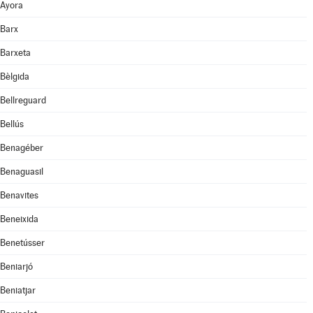
Ayora
Barx
Barxeta
Bèlgida
Bellreguard
Bellús
Benagéber
Benaguasil
Benavites
Beneixida
Benetússer
Beniarjó
Beniatjar