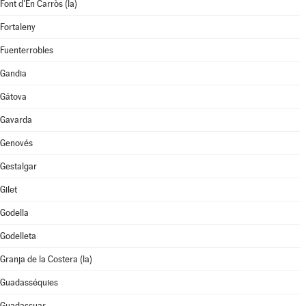
Font d'En Carròs (la)
Fortaleny
Fuenterrobles
Gandia
Gátova
Gavarda
Genovés
Gestalgar
Gilet
Godella
Godelleta
Granja de la Costera (la)
Guadasséquies
Guadassuar