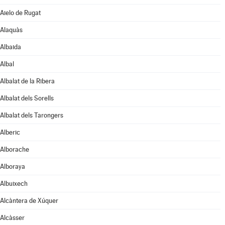
Aielo de Rugat
Alaquàs
Albaida
Albal
Albalat de la Ribera
Albalat dels Sorells
Albalat dels Tarongers
Alberic
Alborache
Alboraya
Albuixech
Alcàntera de Xúquer
Alcàsser