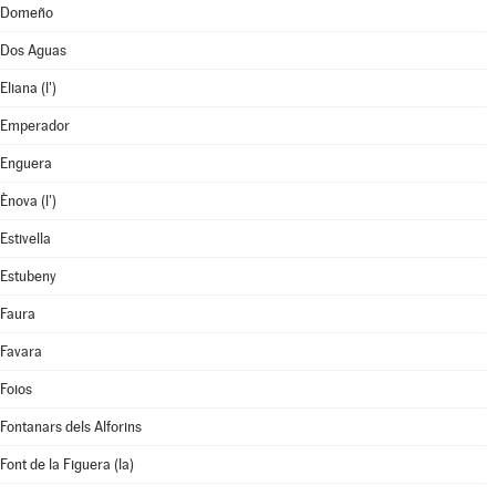
Domeño
Dos Aguas
Eliana (l')
Emperador
Enguera
Ènova (l')
Estivella
Estubeny
Faura
Favara
Foios
Fontanars dels Alforins
Font de la Figuera (la)