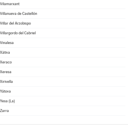
Vilamarxant
Villanueva de Castellón
Villar del Arzobispo
Villargordo del Cabriel
Vinalesa
Xàtiva
Xeraco
Xeresa
Xirivella
Yátova
Yesa (La)
Zarra