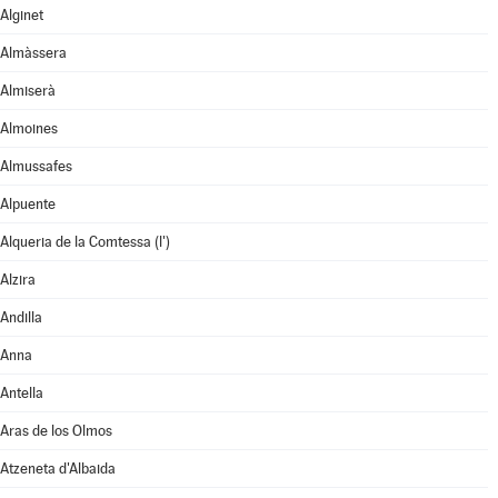
Alginet
Almàssera
Almiserà
Almoines
Almussafes
Alpuente
Alqueria de la Comtessa (l')
Alzira
Andilla
Anna
Antella
Aras de los Olmos
Atzeneta d'Albaida