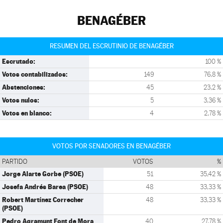
BENAGÉBER
RESUMEN DEL ESCRUTINIO DE BENAGÉBER
Escrutado:
100 %
Votos contabilizados:
149
76,8 %
Abstenciones:
45
23,2 %
Votos nulos:
5
3,36 %
Votos en blanco:
4
2,78 %
VOTOS POR SENADORES EN BENAGÉBER
PARTIDO
VOTOS
%
Jorge Alarte Gorbe (PSOE)
51
35,42 %
Josefa Andrés Barea (PSOE)
48
33,33 %
Robert Martínez Correcher
48
33,33 %
(PSOE)
Pedro Agramunt Font de Mora
40
27,78 %