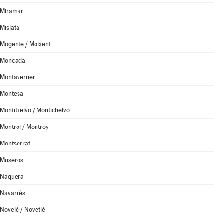
Miramar
Mislata
Mogente / Moixent
Moncada
Montaverner
Montesa
Montitxelvo / Montichelvo
Montroi / Montroy
Montserrat
Museros
Náquera
Navarrés
Novelé / Novetlè