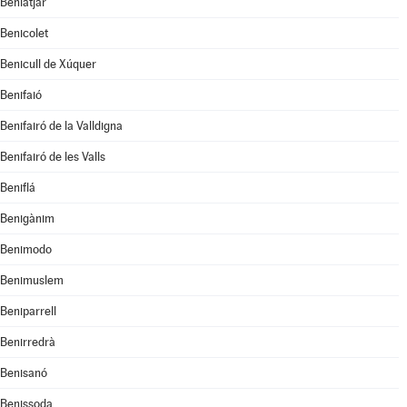
Beniatjar
Benicolet
Benicull de Xúquer
Benifaió
Benifairó de la Valldigna
Benifairó de les Valls
Beniflá
Benigànim
Benimodo
Benimuslem
Beniparrell
Benirredrà
Benisanó
Benissoda