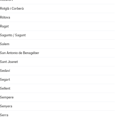
Rotglà i Corberà
Rótova
Rugat
Sagunto / Sagunt
Salem
San Antonio de Benagéber
Sant Joanet
Sedaví
Segart
Sellent
Sempere
Senyera
Serra