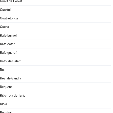
Quart de Poblet
Quartell
Quatretonda
Quesa
Rafelbunyol
Rafelcofer
Rafelguaraf
Ráfol de Salem
Real
Real de Gandía
Requena
Riba-roja de Túria
Riola
Rocafort