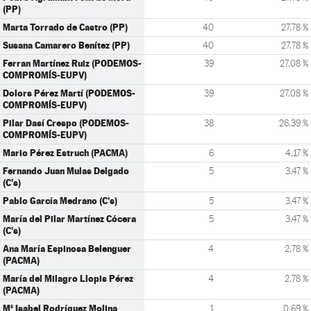
(PP)
Marta Torrado de Castro (PP)
40
27,78 %
Susana Camarero Benítez (PP)
40
27,78 %
Ferran Martínez Ruiz (PODEMOS-
39
27,08 %
COMPROMÍS-EUPV)
Dolors Pérez Martí (PODEMOS-
39
27,08 %
COMPROMÍS-EUPV)
Pilar Dasí Crespo (PODEMOS-
38
26,39 %
COMPROMÍS-EUPV)
Mario Pérez Estruch (PACMA)
6
4,17 %
Fernando Juan Mulas Delgado
5
3,47 %
(C's)
Pablo García Medrano (C's)
5
3,47 %
María del Pilar Martínez Cócera
5
3,47 %
(C's)
Ana María Espinosa Belenguer
4
2,78 %
(PACMA)
María del Milagro Llopis Pérez
4
2,78 %
(PACMA)
Mª Isabel Rodríguez Molina
1
0,69 %