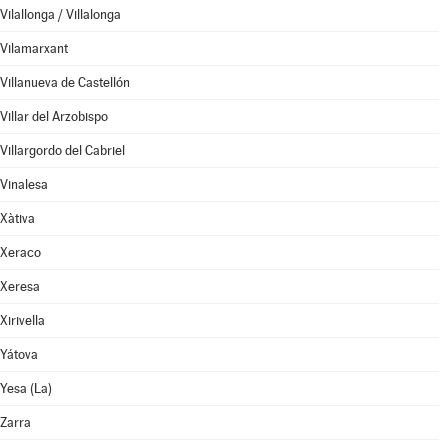
Vilallonga / Villalonga
Vilamarxant
Villanueva de Castellón
Villar del Arzobispo
Villargordo del Cabriel
Vinalesa
Xàtiva
Xeraco
Xeresa
Xirivella
Yátova
Yesa (La)
Zarra