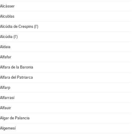
Alcàsser
Alcublas
Alcúdia de Crespins (l')
Alcúdia (l')
Aldaia
Alfafar
Alfara de la Baronia
Alfara del Patriarca
Alfarp
Alfarrasí
Alfauir
Algar de Palancia
Algemesí