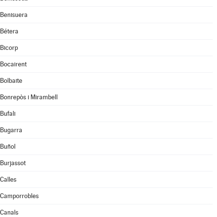
Benisuera
Bétera
Bicorp
Bocairent
Bolbaite
Bonrepòs i Mirambell
Bufali
Bugarra
Buñol
Burjassot
Calles
Camporrobles
Canals