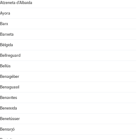
Atzeneta d'Albaida
Ayora
Barx
Barxeta
Bèlgida
Bellreguard
Bellús
Benagéber
Benaguasil
Benavites
Beneixida
Benetússer
Beniarjó