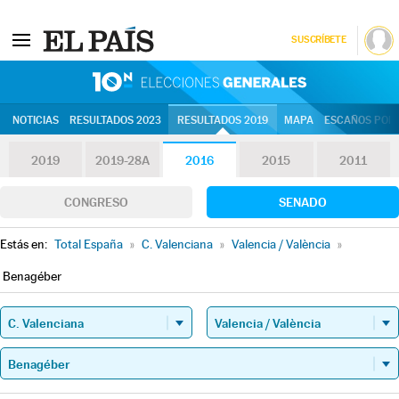
SUSCRÍBETE
10N | Eleccion
NOTICIAS
RESULTADOS 2023
RESULTADOS 2019
MAPA
ESCAÑOS POR 
2019
2019-28A
2016
2015
2011
CONGRESO
SENADO
Estás en:
Total España
»
C. Valenciana
»
Valencia / València
»
Benagéber