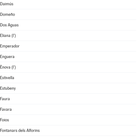
Daimús
Domeño
Dos Aguas
Eliana (l')
Emperador
Enguera
Ènova (l')
Estivella
Estubeny
Faura
Favara
Foios
Fontanars dels Alforins