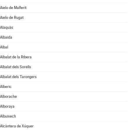
Aielo de Malferit
Aielo de Rugat
Alaquàs
Albaida
Albal
Albalat de la Ribera
Albalat dels Sorells
Albalat dels Tarongers
Alberic
Alborache
Alboraya
Albuixech
Alcàntera de Xúquer