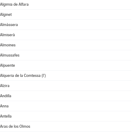
Algimia de Alfara
Alginet
Almàssera
Almiserà
Almoines
Almussafes
Alpuente
Alqueria de la Comtessa (l')
Alzira
Andilla
Anna
Antella
Aras de los Olmos