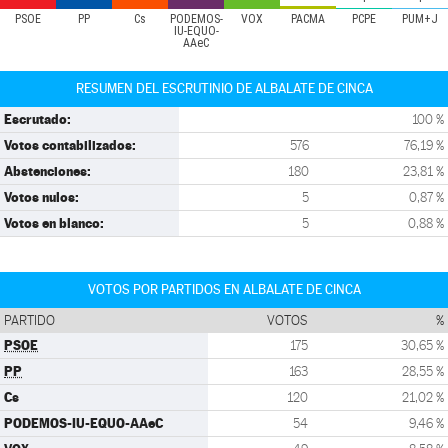
PSOE
PP
Cs
PODEMOS-
VOX
PACMA
PCPE
PUM+J
IU-EQUO-
AAeC
RESUMEN DEL ESCRUTINIO DE ALBALATE DE CINCA
Escrutado:
100 %
Votos contabilizados:
576
76,19 %
Abstenciones:
180
23,81 %
Votos nulos:
5
0,87 %
Votos en blanco:
5
0,88 %
VOTOS POR PARTIDOS EN ALBALATE DE CINCA
PARTIDO
VOTOS
%
PSOE
175
30,65 %
PP
163
28,55 %
Cs
120
21,02 %
PODEMOS-IU-EQUO-AAeC
54
9,46 %