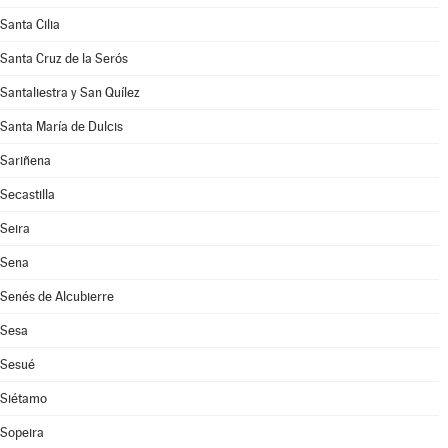
Santa Cilia
Santa Cruz de la Serós
Santaliestra y San Quílez
Santa María de Dulcis
Sariñena
Secastilla
Seira
Sena
Senés de Alcubierre
Sesa
Sesué
Siétamo
Sopeira