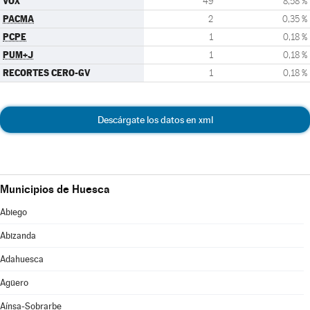
VOX
49
8,58 %
PACMA
2
0,35 %
PCPE
1
0,18 %
PUM+J
1
0,18 %
RECORTES CERO-GV
1
0,18 %
Descárgate los datos en xml
Municipios de Huesca
Abiego
Abizanda
Adahuesca
Agüero
Aínsa-Sobrarbe