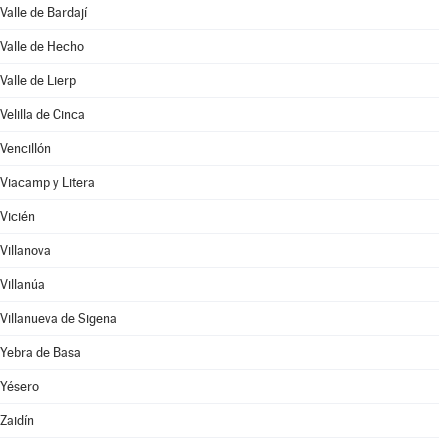
Valle de Bardají
Valle de Hecho
Valle de Lierp
Velilla de Cinca
Vencillón
Viacamp y Litera
Vicién
Villanova
Villanúa
Villanueva de Sigena
Yebra de Basa
Yésero
Zaidín