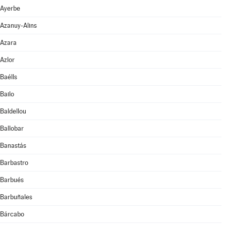
Ayerbe
Azanuy-Alins
Azara
Azlor
Baélls
Bailo
Baldellou
Ballobar
Banastás
Barbastro
Barbués
Barbuñales
Bárcabo