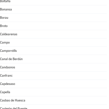
Boltaña
Bonansa
Borau
Broto
Caldearenas
Campo
Camporrélls
Canal de Berdún
Candasnos
Canfranc
Capdesaso
Capella
Casbas de Huesca
Castejón del Puente