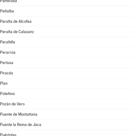
Panticosa
Peñalba
Peralta de Alcofea
Peralta de Calasanz
Peraltilla
Perarrúa
Pertusa
Piracés
Plan
Poleñino
Pozán de Vero
Puente de Montañana
Puente la Reina de Jaca
Puértolas