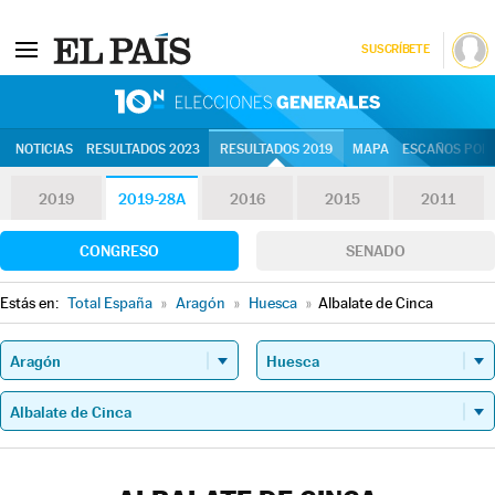
SUSCRÍBETE
10N | Eleccion
NOTICIAS
RESULTADOS 2023
RESULTADOS 2019
MAPA
ESCAÑOS POR 
2019
2019-28A
2016
2015
2011
CONGRESO
SENADO
Estás en:
Total España
»
Aragón
»
Huesca
»
Albalate de Cinca