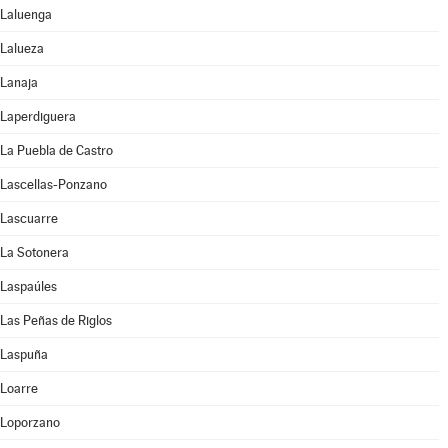
Laluenga
Lalueza
Lanaja
Laperdiguera
La Puebla de Castro
Lascellas-Ponzano
Lascuarre
La Sotonera
Laspaúles
Las Peñas de Riglos
Laspuña
Loarre
Loporzano