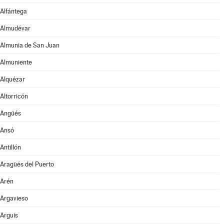
Alfántega
Almudévar
Almunia de San Juan
Almuniente
Alquézar
Altorricón
Angüés
Ansó
Antillón
Aragüés del Puerto
Arén
Argavieso
Arguis