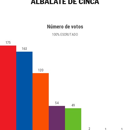
ALBALATE DE CINCA
Número de votos
100
%
ESCRUTADO
175
163
120
54
49
2
1
1