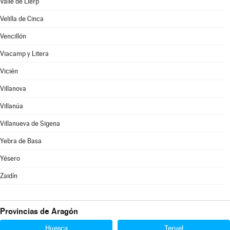
Valle de Lierp
Velilla de Cinca
Vencillón
Viacamp y Litera
Vicién
Villanova
Villanúa
Villanueva de Sigena
Yebra de Basa
Yésero
Zaidín
Provincias de Aragón
Huesca
Teruel