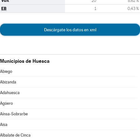
VOX
20
8,62 %
EB
1
0,43 %
Descárgate los datos en xml
Municipios de Huesca
Abiego
Abizanda
Adahuesca
Agüero
Aínsa-Sobrarbe
Aisa
Albalate de Cinca