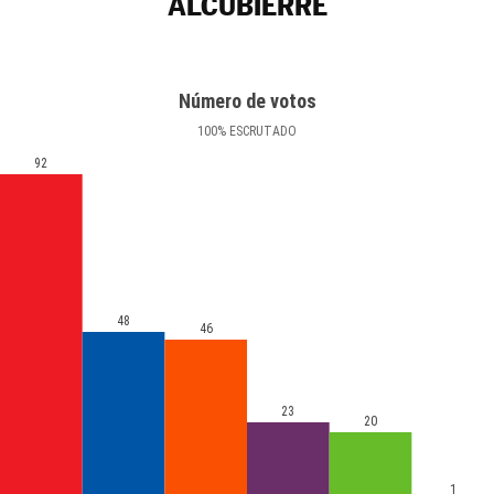
ALCUBIERRE
Número de votos
100
%
ESCRUTADO
92
48
46
23
20
1