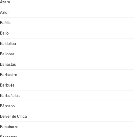
Azara
Azlor
Baélls
Bailo
Baldellou
Ballobar
Banastás
Barbastro
Barbués
Barbuñales
Bárcabo
Belver de Cinca
Benabarre