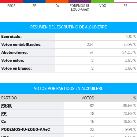
PSOE
PP
Cs
PODEMOS-IU-
VOX
EB
EQUO-AAeC
RESUMEN DEL ESCRUTINIO DE ALCUBIERRE
Escrutado:
100 %
Votos contabilizados:
234
75,97 %
Abstenciones:
74
24,03 %
Votos nulos:
2
0,85 %
Votos en blanco:
2
0,86 %
VOTOS POR PARTIDOS EN ALCUBIERRE
PARTIDO
VOTOS
%
PSOE
92
39,66 %
PP
48
20,69 %
Cs
46
19,83 %
PODEMOS-IU-EQUO-AAeC
23
9,91 %