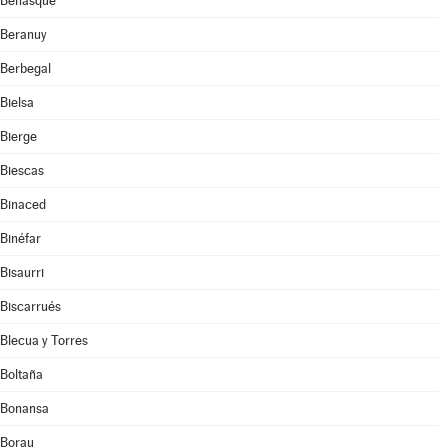
Benasque
Beranuy
Berbegal
Bielsa
Bierge
Biescas
Binaced
Binéfar
Bisaurri
Biscarrués
Blecua y Torres
Boltaña
Bonansa
Borau