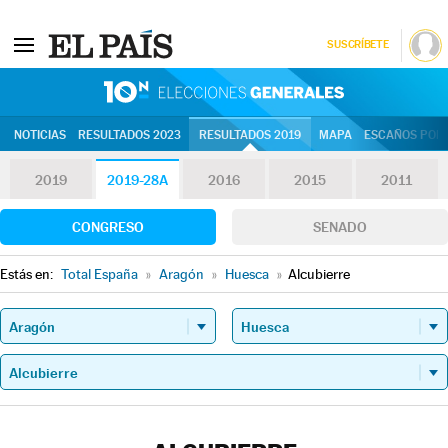
SUSCRÍBETE
10N | Eleccion
NOTICIAS
RESULTADOS 2023
RESULTADOS 2019
MAPA
ESCAÑOS POR 
2019
2019-28A
2016
2015
2011
CONGRESO
SENADO
Estás en:
Total España
»
Aragón
»
Huesca
»
Alcubierre