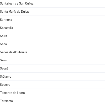
Santaliestra y San Quílez
Santa María de Dulcis
Sariñena
Secastilla
Seira
Sena
Senés de Alcubierre
Sesa
Sesué
Siétamo
Sopeira
Tamarite de Litera
Tardienta