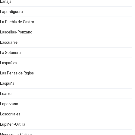
Lanaja
Laperdiguera
La Puebla de Castro
Lascellas-Ponzano
Lascuarre
La Sotonera
Laspaúles
Las Peñas de Riglos
Laspuña
Loarre
Loporzano
Loscorrales
Lupiñén-Ortilla
Monesma y Cajigar