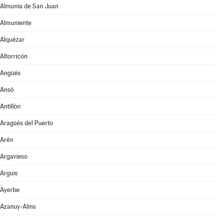
Almunia de San Juan
Almuniente
Alquézar
Altorricón
Angüés
Ansó
Antillón
Aragüés del Puerto
Arén
Argavieso
Arguis
Ayerbe
Azanuy-Alins