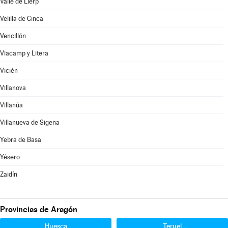
Valle de Lierp
Velilla de Cinca
Vencillón
Viacamp y Litera
Vicién
Villanova
Villanúa
Villanueva de Sigena
Yebra de Basa
Yésero
Zaidín
Provincias de Aragón
Huesca
Teruel