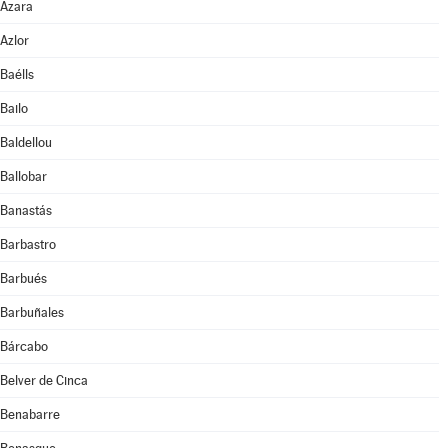
Azara
Azlor
Baélls
Bailo
Baldellou
Ballobar
Banastás
Barbastro
Barbués
Barbuñales
Bárcabo
Belver de Cinca
Benabarre