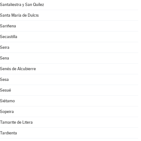
Santaliestra y San Quílez
Santa María de Dulcis
Sariñena
Secastilla
Seira
Sena
Senés de Alcubierre
Sesa
Sesué
Siétamo
Sopeira
Tamarite de Litera
Tardienta