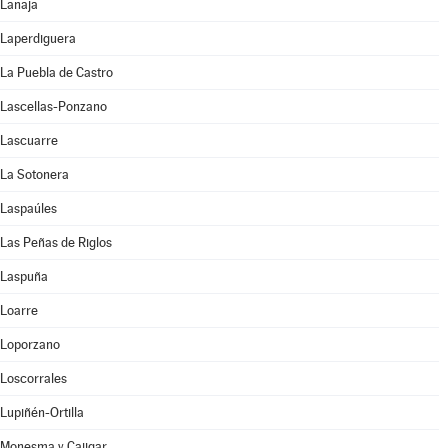
Lanaja
Laperdiguera
La Puebla de Castro
Lascellas-Ponzano
Lascuarre
La Sotonera
Laspaúles
Las Peñas de Riglos
Laspuña
Loarre
Loporzano
Loscorrales
Lupiñén-Ortilla
Monesma y Cajigar