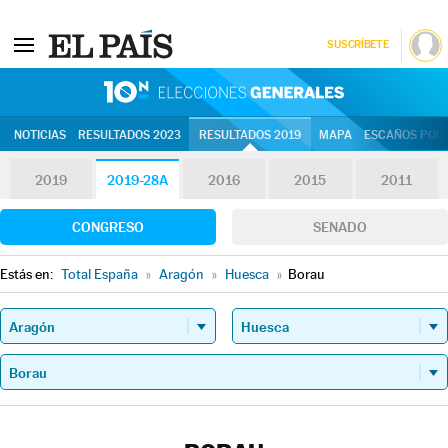
SUSCRÍBETE
10N | Eleccion
NOTICIAS
RESULTADOS 2023
RESULTADOS 2019
MAPA
ESCAÑOS POR 
2019
2019-28A
2016
2015
2011
CONGRESO
SENADO
Estás en:
Total España
»
Aragón
»
Huesca
»
Borau