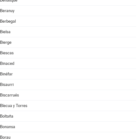
Benasque
Beranuy
Berbegal
Bielsa
Bierge
Biescas
Binaced
Binéfar
Bisaurri
Biscarrués
Blecua y Torres
Boltaña
Bonansa
Borau