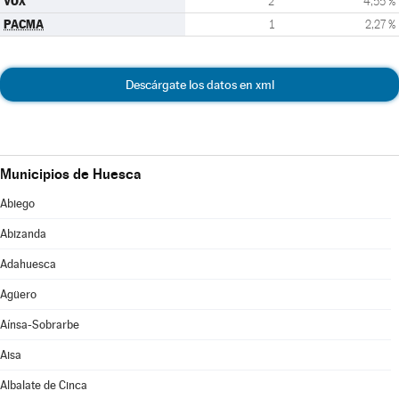
VOX
2
4,55 %
PACMA
1
2,27 %
Descárgate los datos en xml
Municipios de Huesca
Abiego
Abizanda
Adahuesca
Agüero
Aínsa-Sobrarbe
Aisa
Albalate de Cinca