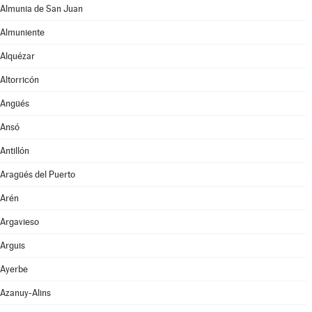
Almunia de San Juan
Almuniente
Alquézar
Altorricón
Angüés
Ansó
Antillón
Aragüés del Puerto
Arén
Argavieso
Arguis
Ayerbe
Azanuy-Alins