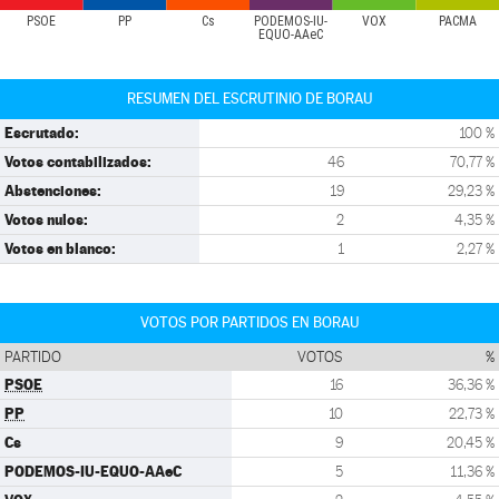
PSOE
PP
Cs
PODEMOS-IU-
VOX
PACMA
EQUO-AAeC
RESUMEN DEL ESCRUTINIO DE BORAU
Escrutado:
100 %
Votos contabilizados:
46
70,77 %
Abstenciones:
19
29,23 %
Votos nulos:
2
4,35 %
Votos en blanco:
1
2,27 %
VOTOS POR PARTIDOS EN BORAU
PARTIDO
VOTOS
%
PSOE
16
36,36 %
PP
10
22,73 %
Cs
9
20,45 %
PODEMOS-IU-EQUO-AAeC
5
11,36 %