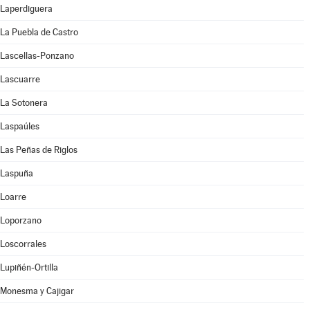
Laperdiguera
La Puebla de Castro
Lascellas-Ponzano
Lascuarre
La Sotonera
Laspaúles
Las Peñas de Riglos
Laspuña
Loarre
Loporzano
Loscorrales
Lupiñén-Ortilla
Monesma y Cajigar