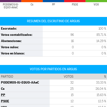
PODEMOS-IU-
Cs
PP
PSOE
VOX
EQUO-AAeC
RESUMEN DEL ESCRUTINIO DE ARGUIS
Escrutado:
100 %
Votos contabilizados:
96
85,71 %
Abstenciones:
16
14,29 %
Votos nulos:
0
0 %
Votos en blanco:
0
0 %
VOTOS POR PARTIDOS EN ARGUIS
PARTIDO
VOTOS
%
PODEMOS-IU-EQUO-AAeC
32
33,33 %
Cs
25
26,04 %
PP
15
15,63 %
PSOE
12
12,5 %