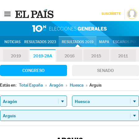
SUSCRÍBETE
10N | Eleccion
NOTICIAS
RESULTADOS 2023
RESULTADOS 2019
MAPA
ESCAÑOS POR 
2019
2019-28A
2016
2015
2011
CONGRESO
SENADO
Estás en:
Total España
»
Aragón
»
Huesca
»
Arguis