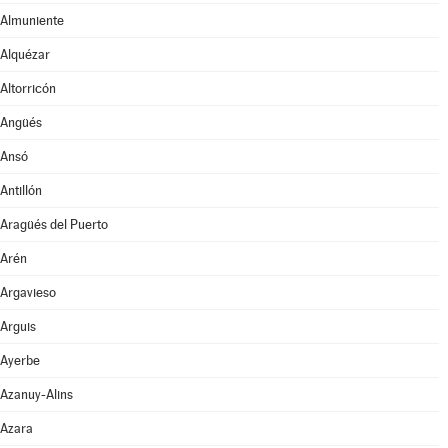
Almuniente
Alquézar
Altorricón
Angüés
Ansó
Antillón
Aragüés del Puerto
Arén
Argavieso
Arguis
Ayerbe
Azanuy-Alins
Azara