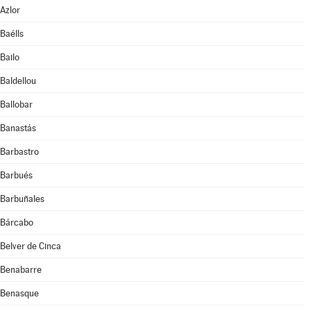
Azlor
Baélls
Bailo
Baldellou
Ballobar
Banastás
Barbastro
Barbués
Barbuñales
Bárcabo
Belver de Cinca
Benabarre
Benasque