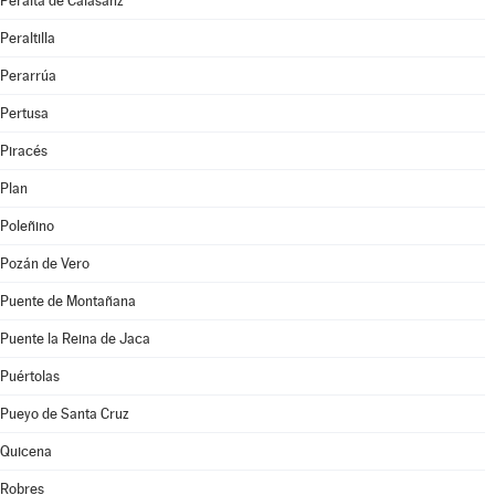
Peralta de Calasanz
Peraltilla
Perarrúa
Pertusa
Piracés
Plan
Poleñino
Pozán de Vero
Puente de Montañana
Puente la Reina de Jaca
Puértolas
Pueyo de Santa Cruz
Quicena
Robres