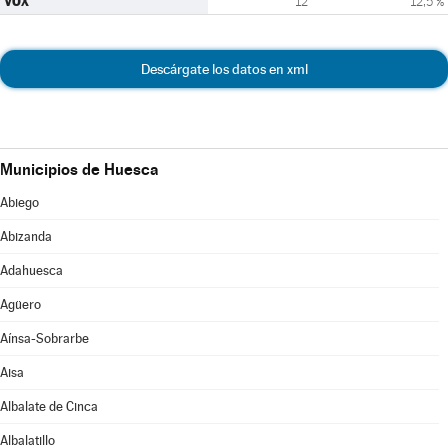
VOX
12
12,5 %
Descárgate los datos en xml
Municipios de Huesca
Abiego
Abizanda
Adahuesca
Agüero
Aínsa-Sobrarbe
Aisa
Albalate de Cinca
Albalatillo