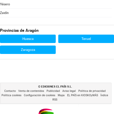
Yésero
Zaidín
Provincias de Aragón
Huesca
Teruel
Zaragoza
EDICIONES EL PAÍS S.L.
©
Contacto
Venta de contenidos
Publicidad
Aviso legal
Política de privacidad
Política cookies
Configuración de cookies
Mapa
EL PAÍS en KIOSKOyMÁS
Índice
RSS