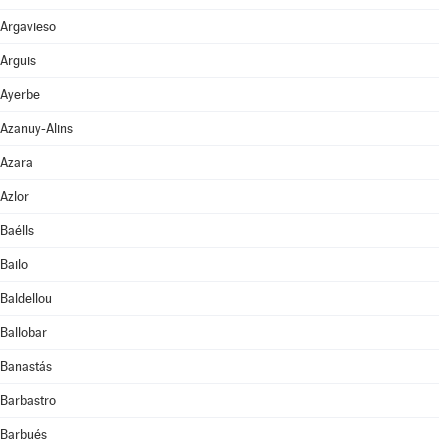
Argavieso
Arguis
Ayerbe
Azanuy-Alins
Azara
Azlor
Baélls
Bailo
Baldellou
Ballobar
Banastás
Barbastro
Barbués