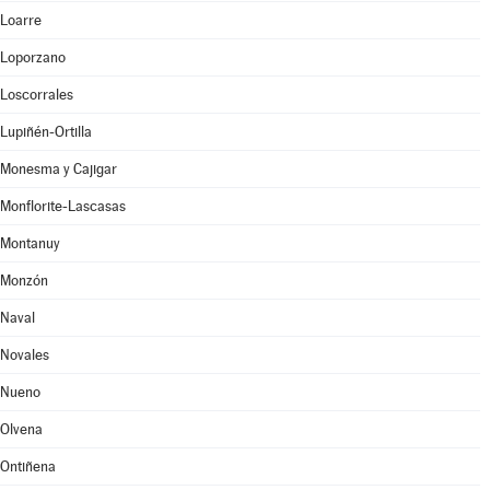
Loarre
Loporzano
Loscorrales
Lupiñén-Ortilla
Monesma y Cajigar
Monflorite-Lascasas
Montanuy
Monzón
Naval
Novales
Nueno
Olvena
Ontiñena