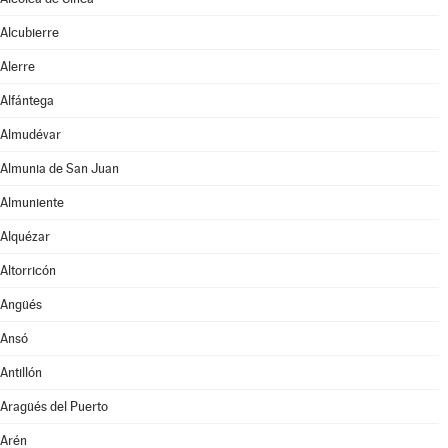
Alcubierre
Alerre
Alfántega
Almudévar
Almunia de San Juan
Almuniente
Alquézar
Altorricón
Angüés
Ansó
Antillón
Aragüés del Puerto
Arén