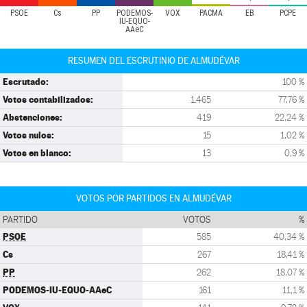
PSOE
Cs
PP
PODEMOS-
VOX
PACMA
EB
PCPE
IU-EQUO-
AAeC
RESUMEN DEL ESCRUTINIO DE ALMUDÉVAR
Escrutado:
100 %
Votos contabilizados:
1.465
77,76 %
Abstenciones:
419
22,24 %
Votos nulos:
15
1,02 %
Votos en blanco:
13
0,9 %
VOTOS POR PARTIDOS EN ALMUDÉVAR
PARTIDO
VOTOS
%
PSOE
585
40,34 %
Cs
267
18,41 %
PP
262
18,07 %
PODEMOS-IU-EQUO-AAeC
161
11,1 %