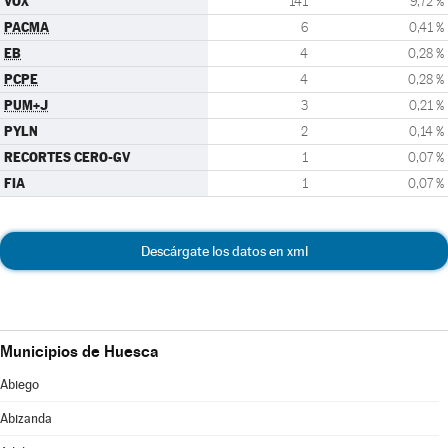
VOX
141
9,72 %
PACMA
6
0,41 %
EB
4
0,28 %
PCPE
4
0,28 %
PUM+J
3
0,21 %
PYLN
2
0,14 %
RECORTES CERO-GV
1
0,07 %
FIA
1
0,07 %
Descárgate los datos en xml
Municipios de Huesca
Abiego
Abizanda