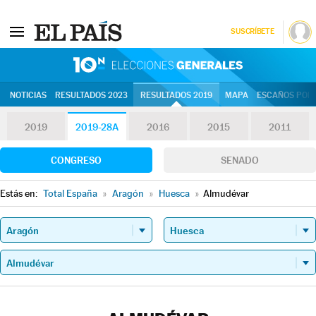
SUSCRÍBETE
10N | Eleccion
NOTICIAS
RESULTADOS 2023
RESULTADOS 2019
MAPA
ESCAÑOS POR 
2019
2019-28A
2016
2015
2011
CONGRESO
SENADO
Estás en:
Total España
»
Aragón
»
Huesca
»
Almudévar