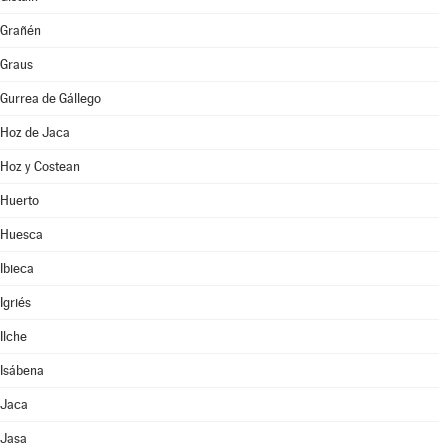
Grañén
Graus
Gurrea de Gállego
Hoz de Jaca
Hoz y Costean
Huerto
Huesca
Ibieca
Igriés
Ilche
Isábena
Jaca
Jasa