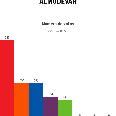
ALMUDÉVAR
Número de votos
100
%
ESCRUTADO
585
267
262
161
141
6
4
4