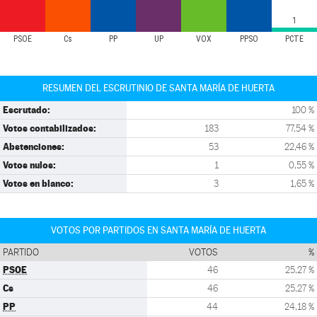
1
PSOE
Cs
PP
UP
VOX
PPSO
PCTE
RESUMEN DEL ESCRUTINIO DE SANTA MARÍA DE HUERTA
Escrutado:
100 %
Votos contabilizados:
183
77,54 %
Abstenciones:
53
22,46 %
Votos nulos:
1
0,55 %
Votos en blanco:
3
1,65 %
VOTOS POR PARTIDOS EN SANTA MARÍA DE HUERTA
PARTIDO
VOTOS
%
PSOE
46
25,27 %
Cs
46
25,27 %
PP
44
24,18 %