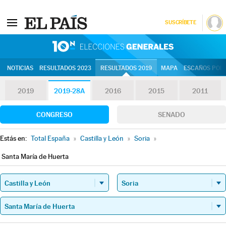
SUSCRÍBETE
10N | Eleccion
NOTICIAS
RESULTADOS 2023
RESULTADOS 2019
MAPA
ESCAÑOS POR 
2019
2019-28A
2016
2015
2011
CONGRESO
SENADO
Estás en:
Total España
»
Castilla y León
»
Soria
»
Santa María de Huerta