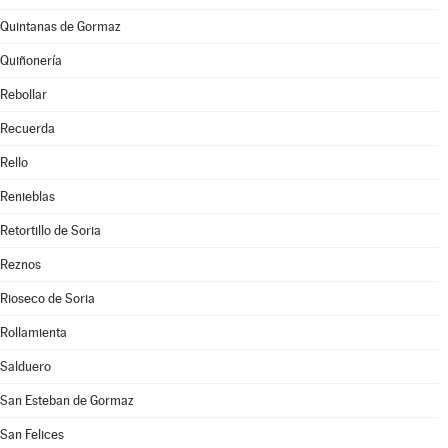
Quintanas de Gormaz
Quiñonería
Rebollar
Recuerda
Rello
Renieblas
Retortillo de Soria
Reznos
Rioseco de Soria
Rollamienta
Salduero
San Esteban de Gormaz
San Felices