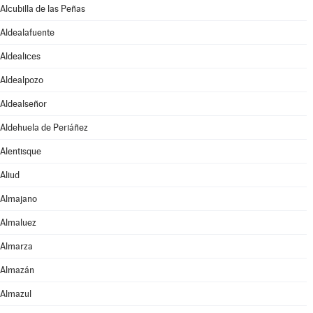
Alcubilla de las Peñas
Aldealafuente
Aldealices
Aldealpozo
Aldealseñor
Aldehuela de Periáñez
Alentisque
Aliud
Almajano
Almaluez
Almarza
Almazán
Almazul