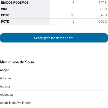
UNIDOS PODEMOS
16
8,79 %
VOX
16
8,79 %
PPSO
10
5,49 %
PCTE
1
0,55 %
Descárgate los datos en xml
Municipios de Soria
Abejar
Adradas
Ágreda
Alconaba
Alcubilla de Avellaneda