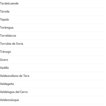
Tardelcuende
Taroda
Tejado
Torlengua
Torreblacos
Torrubia de Soria
Trévago
Ucero
Vadillo
Valdeavellano de Tera
Valdegeña
Valdelagua del Cerro
Valdemaluque