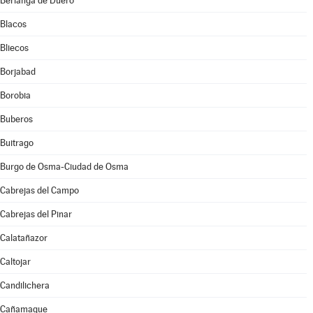
Berlanga de Duero
Blacos
Bliecos
Borjabad
Borobia
Buberos
Buitrago
Burgo de Osma-Ciudad de Osma
Cabrejas del Campo
Cabrejas del Pinar
Calatañazor
Caltojar
Candilichera
Cañamaque