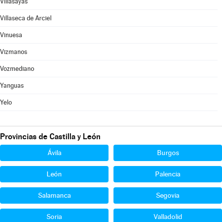
Villasayas
Villaseca de Arciel
Vinuesa
Vizmanos
Vozmediano
Yanguas
Yelo
Provincias de Castilla y León
Ávila
Burgos
León
Palencia
Salamanca
Segovia
Soria
Valladolid