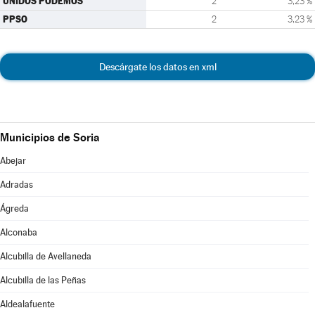
UNIDOS PODEMOS
2
3,23 %
PPSO
2
3,23 %
Descárgate los datos en xml
Municipios de Soria
Abejar
Adradas
Ágreda
Alconaba
Alcubilla de Avellaneda
Alcubilla de las Peñas
Aldealafuente