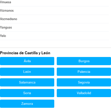
Vinuesa
Vizmanos
Vozmediano
Yanguas
Yelo
Provincias de Castilla y León
Ávila
Burgos
León
Palencia
Salamanca
Segovia
Soria
Valladolid
Zamora