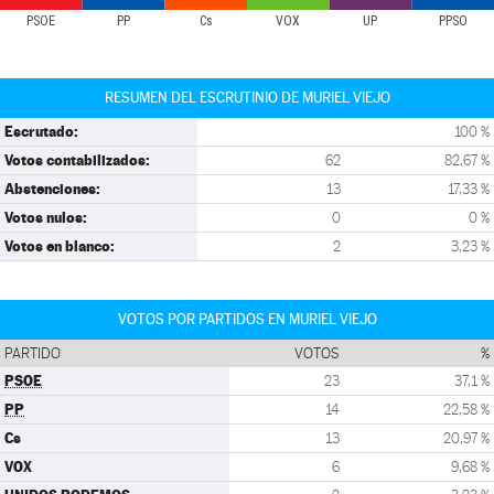
PSOE
PP
Cs
VOX
UP
PPSO
RESUMEN DEL ESCRUTINIO DE MURIEL VIEJO
Escrutado:
100 %
Votos contabilizados:
62
82,67 %
Abstenciones:
13
17,33 %
Votos nulos:
0
0 %
Votos en blanco:
2
3,23 %
VOTOS POR PARTIDOS EN MURIEL VIEJO
PARTIDO
VOTOS
%
PSOE
23
37,1 %
PP
14
22,58 %
Cs
13
20,97 %
VOX
6
9,68 %