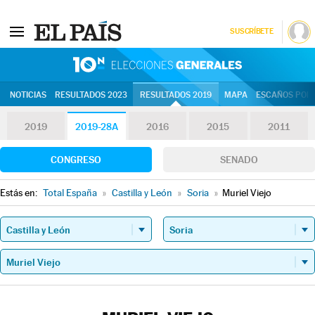
SUSCRÍBETE
10N | Eleccion
NOTICIAS
RESULTADOS 2023
RESULTADOS 2019
MAPA
ESCAÑOS POR 
2019
2019-28A
2016
2015
2011
CONGRESO
SENADO
Estás en:
Total España
»
Castilla y León
»
Soria
»
Muriel Viejo