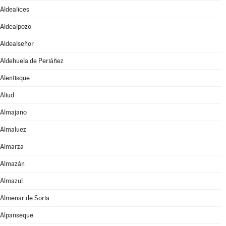
Aldealices
Aldealpozo
Aldealseñor
Aldehuela de Periáñez
Alentisque
Aliud
Almajano
Almaluez
Almarza
Almazán
Almazul
Almenar de Soria
Alpanseque