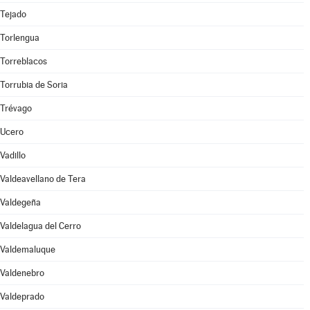
Tejado
Torlengua
Torreblacos
Torrubia de Soria
Trévago
Ucero
Vadillo
Valdeavellano de Tera
Valdegeña
Valdelagua del Cerro
Valdemaluque
Valdenebro
Valdeprado