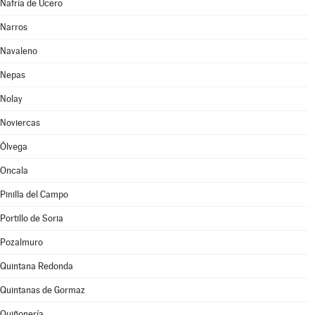
Nafría de Ucero
Narros
Navaleno
Nepas
Nolay
Noviercas
Ólvega
Oncala
Pinilla del Campo
Portillo de Soria
Pozalmuro
Quintana Redonda
Quintanas de Gormaz
Quiñonería