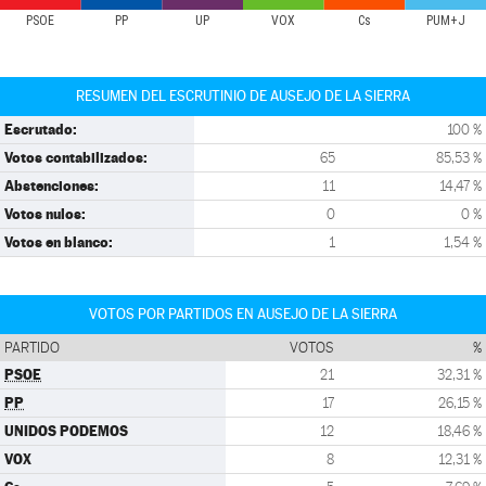
PSOE
PP
UP
VOX
Cs
PUM+J
RESUMEN DEL ESCRUTINIO DE AUSEJO DE LA SIERRA
Escrutado:
100 %
Votos contabilizados:
65
85,53 %
Abstenciones:
11
14,47 %
Votos nulos:
0
0 %
Votos en blanco:
1
1,54 %
VOTOS POR PARTIDOS EN AUSEJO DE LA SIERRA
PARTIDO
VOTOS
%
PSOE
21
32,31 %
PP
17
26,15 %
UNIDOS PODEMOS
12
18,46 %
VOX
8
12,31 %