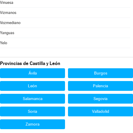
Vinuesa
Vizmanos
Vozmediano
Yanguas
Yelo
Provincias de Castilla y León
Ávila
Burgos
León
Palencia
Salamanca
Segovia
Soria
Valladolid
Zamora