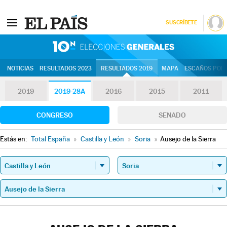
SUSCRÍBETE
10N | Eleccion
NOTICIAS
RESULTADOS 2023
RESULTADOS 2019
MAPA
ESCAÑOS POR 
2019
2019-28A
2016
2015
2011
CONGRESO
SENADO
Estás en:
Total España
»
Castilla y León
»
Soria
»
Ausejo de la Sierra