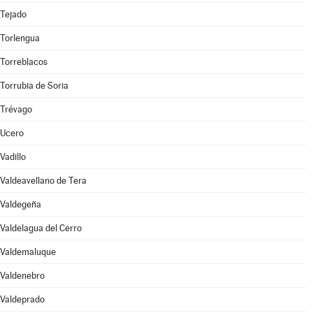
Tejado
Torlengua
Torreblacos
Torrubia de Soria
Trévago
Ucero
Vadillo
Valdeavellano de Tera
Valdegeña
Valdelagua del Cerro
Valdemaluque
Valdenebro
Valdeprado