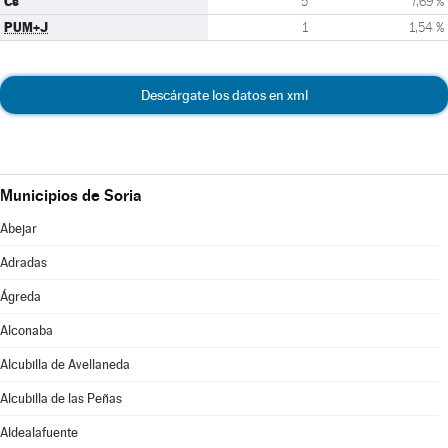
Cs
5
7,69 %
PUM+J
1
1,54 %
Descárgate los datos en xml
Municipios de Soria
Abejar
Adradas
Ágreda
Alconaba
Alcubilla de Avellaneda
Alcubilla de las Peñas
Aldealafuente