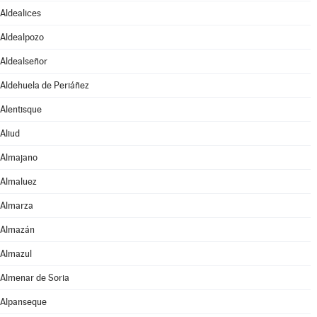
Aldealices
Aldealpozo
Aldealseñor
Aldehuela de Periáñez
Alentisque
Aliud
Almajano
Almaluez
Almarza
Almazán
Almazul
Almenar de Soria
Alpanseque