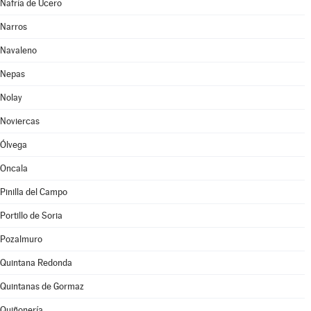
Nafría de Ucero
Narros
Navaleno
Nepas
Nolay
Noviercas
Ólvega
Oncala
Pinilla del Campo
Portillo de Soria
Pozalmuro
Quintana Redonda
Quintanas de Gormaz
Quiñonería