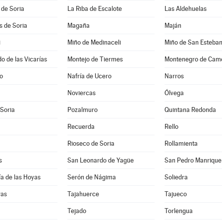
 de Soria
La Riba de Escalote
Las Aldehuelas
es de Soria
Magaña
Maján
i
Miño de Medinaceli
Miño de San Esteba
 de las Vicarías
Montejo de Tiermes
Montenegro de Cam
jo
Nafría de Ucero
Narros
Noviercas
Ólvega
 Soria
Pozalmuro
Quintana Redonda
Recuerda
Rello
Rioseco de Soria
Rollamienta
s
San Leonardo de Yagüe
San Pedro Manrique
a de las Hoyas
Serón de Nágima
Soliedra
ras
Tajahuerce
Tajueco
Tejado
Torlengua