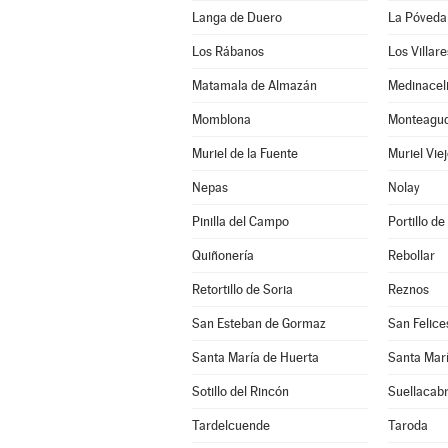
Langa de Duero
La Póveda
Los Rábanos
Los Villar
Matamala de Almazán
Medinacel
Momblona
Monteagudo
Muriel de la Fuente
Muriel Vie
Nepas
Nolay
Pinilla del Campo
Portillo de
Quiñonería
Rebollar
Retortillo de Soria
Reznos
San Esteban de Gormaz
San Felice
Santa María de Huerta
Santa Marí
Sotillo del Rincón
Suellacab
Tardelcuende
Taroda