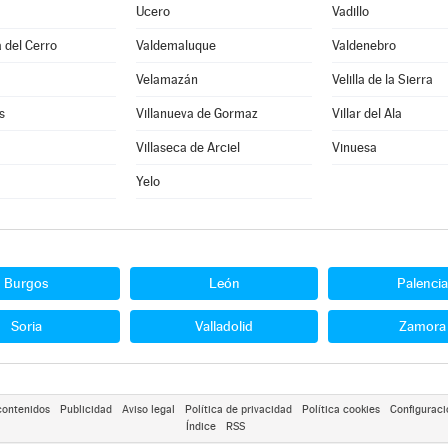
Ucero
Vadillo
 del Cerro
Valdemaluque
Valdenebro
Velamazán
Velilla de la Sierra
s
Villanueva de Gormaz
Villar del Ala
Villaseca de Arciel
Vinuesa
Yelo
Burgos
León
Palencia
Soria
Valladolid
Zamora
contenidos
Publicidad
Aviso legal
Política de privacidad
Política cookies
Configuraci
Índice
RSS