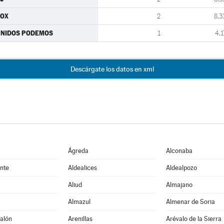
VOX
2
8,3
UNIDOS PODEMOS
1
4,1
Descárgate los datos en xml
Ágreda
Alconaba
nte
Aldealices
Aldealpozo
Aliud
Almajano
Almazul
Almenar de Soria
alón
Arenillas
Arévalo de la Sierra