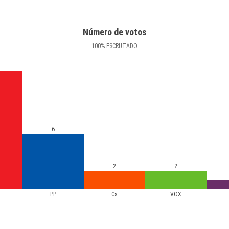
Número de votos
100
%
ESCRUTADO
6
2
2
PP
Cs
VOX