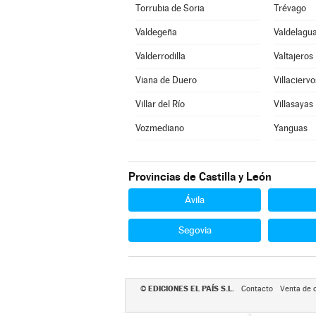
Torrubia de Soria
Trévago
Valdegeña
Valdelagua
Valderrodilla
Valtajeros
Viana de Duero
Villaciervo
Villar del Río
Villasayas
Vozmediano
Yanguas
Provincias de Castilla y León
Ávila
Segovia
EDICIONES EL PAÍS S.L.
©
Contacto
Venta de 