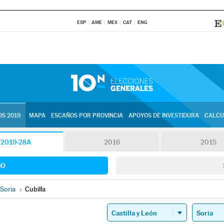
ESP
AME
MEX
CAT
ENG
S 2019
MAPA
ESCAÑOS POR PROVINCIA
APOYOS DE INVESTIDURA
CALCU
2019-28A
2016
2015
SO
Soria
»
Cubilla