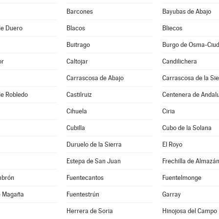
Barcones
Bayubas de Abajo
de Duero
Blacos
Bliecos
Buitrago
or
Caltojar
Candilichera
Carrascosa de Abajo
Carrascosa de la Sie
 de Robledo
Castilruiz
Centenera de Andal
Cihuela
Ciria
Cubilla
Cubo de la Solana
Duruelo de la Sierra
El Royo
Estepa de San Juan
Frechilla de Almazá
mbrón
Fuentecantos
Fuentelmonge
e Magaña
Fuentestrún
Garray
Herrera de Soria
Hinojosa del Campo