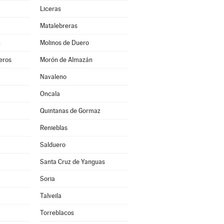
Liceras
Matalebreras
n
Molinos de Duero
eros
Morón de Almazán
Navaleno
Oncala
Quintanas de Gormaz
Renieblas
Salduero
Santa Cruz de Yanguas
Soria
Talveila
Torreblacos