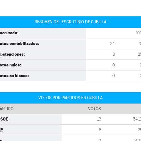
RESUMEN DEL ESCRUTINIO DE CUBILLA
scrutado:
10
otos contabilizados:
24
7
bstenciones:
8
2
otos nulos:
0
otos en blanco:
0
VOTOS POR PARTIDOS EN CUBILLA
ARTIDO
VOTOS
PSOE
13
54,1
PP
6
2
s
2
8,3