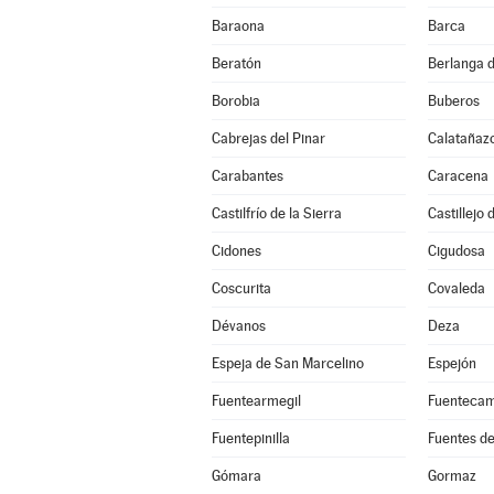
Baraona
Barca
Beratón
Berlanga 
Borobia
Buberos
Cabrejas del Pinar
Calatañaz
Carabantes
Caracena
Castilfrío de la Sierra
Castillejo
Cidones
Cigudosa
Coscurita
Covaleda
Dévanos
Deza
Espeja de San Marcelino
Espejón
Fuentearmegil
Fuenteca
Fuentepinilla
Fuentes d
Gómara
Gormaz