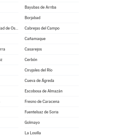
Bayubas de Arriba
Borjabad
Burgo de Osma-Ciudad de Osma
Cabrejas del Campo
Cañamaque
rra
Casarejos
uz
Cerbón
Cirujales del Río
Cueva de Ágreda
Escobosa de Almazán
n
Fresno de Caracena
Fuentelsaz de Soria
Golmayo
La Losilla