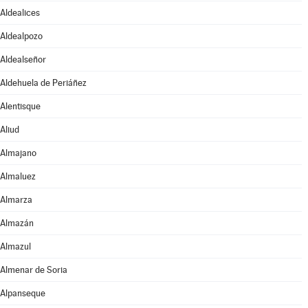
Aldealices
Aldealpozo
Aldealseñor
Aldehuela de Periáñez
Alentisque
Aliud
Almajano
Almaluez
Almarza
Almazán
Almazul
Almenar de Soria
Alpanseque