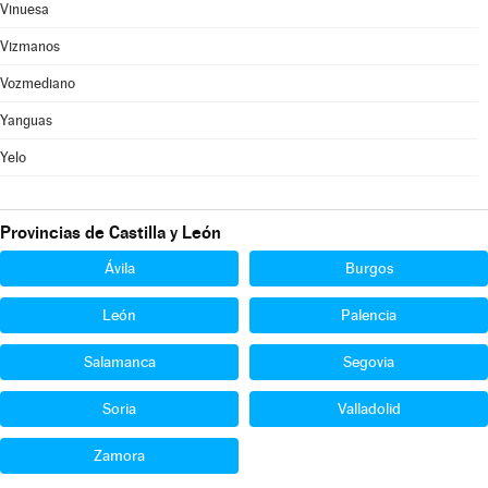
Vinuesa
Vizmanos
Vozmediano
Yanguas
Yelo
Provincias de Castilla y León
Ávila
Burgos
León
Palencia
Salamanca
Segovia
Soria
Valladolid
Zamora