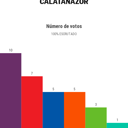
CALATAÑAZOR
Número de votos
100
%
ESCRUTADO
10
7
5
5
3
1