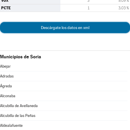
VOX
3
9,09 %
PCTE
1
3,03 %
Descárgate los datos en xml
Municipios de Soria
Abejar
Adradas
Ágreda
Alconaba
Alcubilla de Avellaneda
Alcubilla de las Peñas
Aldealafuente