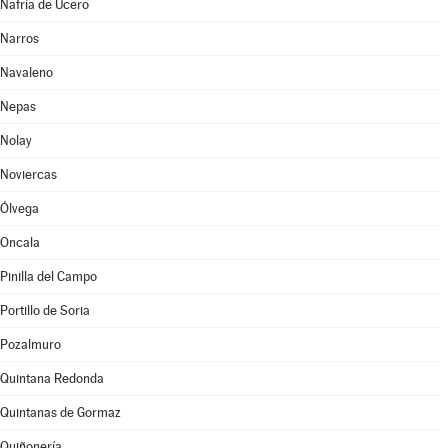
Nafría de Ucero
Narros
Navaleno
Nepas
Nolay
Noviercas
Ólvega
Oncala
Pinilla del Campo
Portillo de Soria
Pozalmuro
Quintana Redonda
Quintanas de Gormaz
Quiñonería