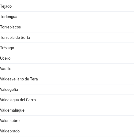
Tejado
Torlengua
Torreblacos
Torrubia de Soria
Trévago
Ucero
Vadillo
Valdeavellano de Tera
Valdegeña
Valdelagua del Cerro
Valdemaluque
Valdenebro
Valdeprado