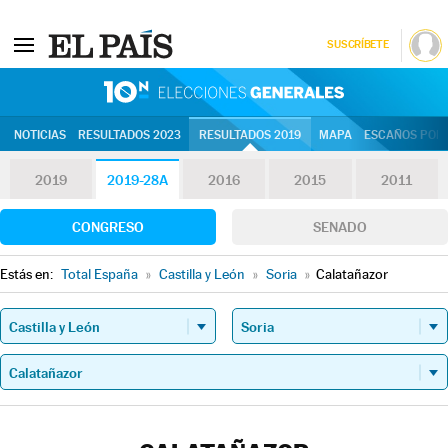
SUSCRÍBETE
10N | Eleccion
NOTICIAS
RESULTADOS 2023
RESULTADOS 2019
MAPA
ESCAÑOS POR 
2019
2019-28A
2016
2015
2011
CONGRESO
SENADO
Estás en:
Total España
»
Castilla y León
»
Soria
»
Calatañazor