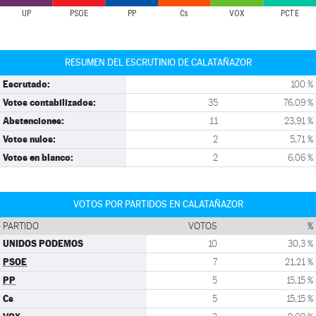
UP
PSOE
PP
Cs
VOX
PCTE
RESUMEN DEL ESCRUTINIO DE CALATAÑAZOR
Escrutado:
100 %
Votos contabilizados:
35
76,09 %
Abstenciones:
11
23,91 %
Votos nulos:
2
5,71 %
Votos en blanco:
2
6,06 %
VOTOS POR PARTIDOS EN CALATAÑAZOR
PARTIDO
VOTOS
%
UNIDOS PODEMOS
10
30,3 %
PSOE
7
21,21 %
PP
5
15,15 %
Cs
5
15,15 %