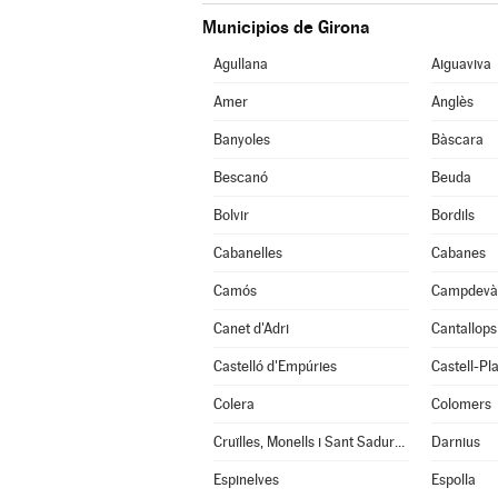
Municipios de Girona
Agullana
Aiguaviva
Amer
Anglès
Banyoles
Bàscara
Bescanó
Beuda
Bolvir
Bordils
Cabanelles
Cabanes
Camós
Campdevà
Canet d'Adri
Cantallops
Castelló d'Empúries
Castell-Pla
Colera
Colomers
Cruïlles, Monells i Sant Sadurní de l'Heura
Darnius
Espinelves
Espolla