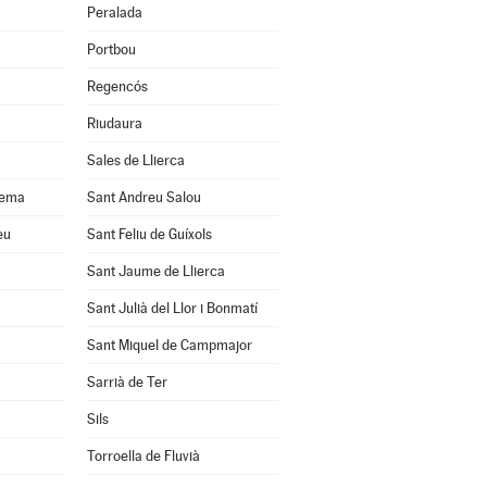
Peralada
Portbou
Regencós
Riudaura
Sales de Llierca
uema
Sant Andreu Salou
eu
Sant Feliu de Guíxols
Sant Jaume de Llierca
Sant Julià del Llor i Bonmatí
Sant Miquel de Campmajor
Sarrià de Ter
Sils
Torroella de Fluvià