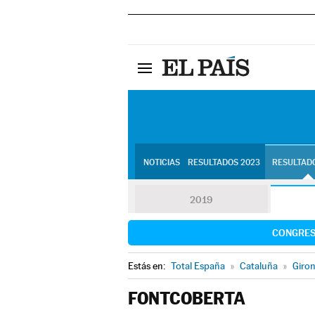
NOTICIAS
RESULTADOS 2023
RESULTADO
2019
CONGRE
Estás en:
Total España
»
Cataluña
»
Giro
FONTCOBERTA