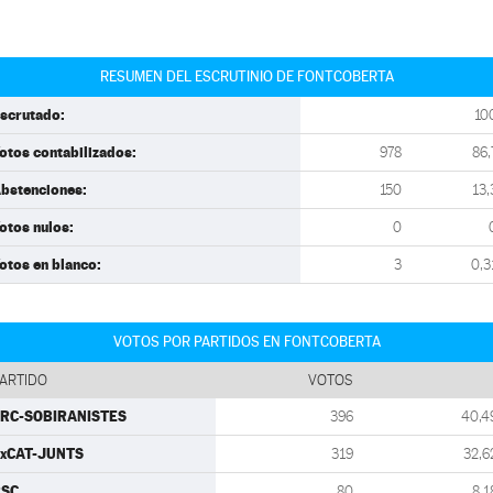
RESUMEN DEL ESCRUTINIO DE FONTCOBERTA
scrutado:
10
otos contabilizados:
978
86,
bstenciones:
150
13,
otos nulos:
0
otos en blanco:
3
0,3
VOTOS POR PARTIDOS EN FONTCOBERTA
ARTIDO
VOTOS
RC-SOBIRANISTES
396
40,4
xCAT-JUNTS
319
32,6
PSC
80
8,1