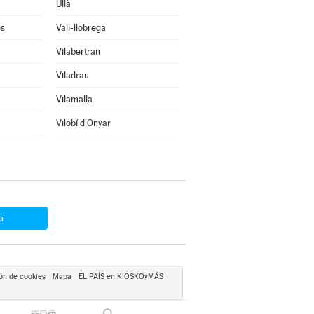
Ullà
ès
Vall-llobrega
Vilabertran
Viladrau
Vilamalla
Vilobí d'Onyar
a
ón de cookies
Mapa
EL PAÍS en KIOSKOyMÁS