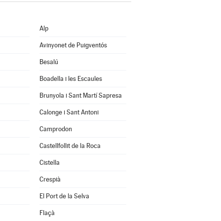
Alp
Avinyonet de Puigventós
Besalú
Boadella i les Escaules
Brunyola i Sant Martí Sapresa
Calonge i Sant Antoni
Camprodon
Castellfollit de la Roca
Cistella
Crespià
El Port de la Selva
Flaçà