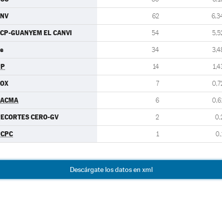
CNV
62
6,3
CP-GUANYEM EL CANVI
54
5,5
s
34
3,4
PP
14
1,4
VOX
7
0,7
PACMA
6
0,6
ECORTES CERO-GV
2
0,
PCPC
1
0,
Descárgate los datos en xml