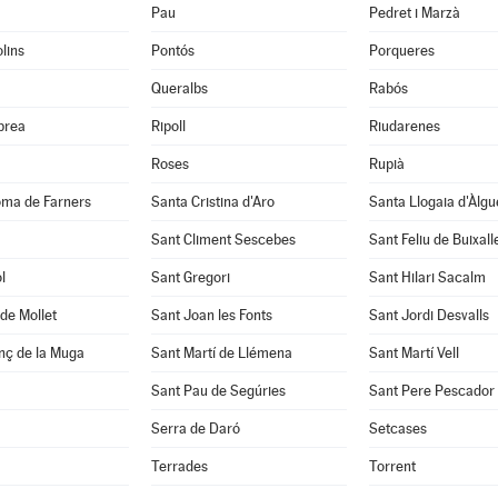
Pau
Pedret i Marzà
lins
Pontós
Porqueres
Queralbs
Rabós
abrea
Ripoll
Riudarenes
Roses
Rupià
oma de Farners
Santa Cristina d'Aro
Santa Llogaia d'Àlg
Sant Climent Sescebes
Sant Feliu de Buixall
l
Sant Gregori
Sant Hilari Sacalm
de Mollet
Sant Joan les Fonts
Sant Jordi Desvalls
nç de la Muga
Sant Martí de Llémena
Sant Martí Vell
Sant Pau de Segúries
Sant Pere Pescador
Serra de Daró
Setcases
Terrades
Torrent