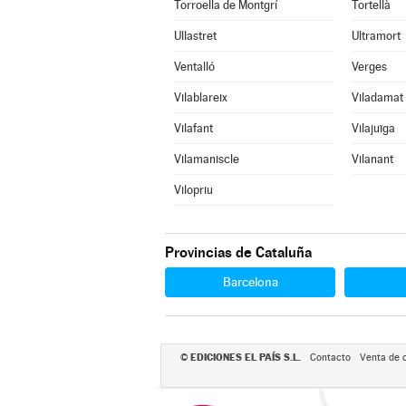
Torroella de Montgrí
Tortellà
Ullastret
Ultramort
Ventalló
Verges
Vilablareix
Viladamat
Vilafant
Vilajuïga
Vilamaniscle
Vilanant
Vilopriu
Provincias de Cataluña
Barcelona
EDICIONES EL PAÍS S.L.
©
Contacto
Venta de 