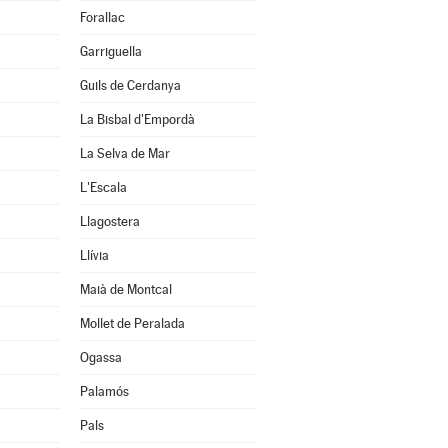
Forallac
Garriguella
Guils de Cerdanya
La Bisbal d'Empordà
La Selva de Mar
L'Escala
Llagostera
Llívia
Maià de Montcal
Mollet de Peralada
Ogassa
Palamós
Pals