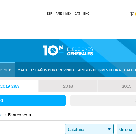
ESP
AME
MEX
CAT
ENG
S 2019
MAPA
ESCAÑOS POR PROVINCIA
APOYOS DE INVESTIDURA
CALCU
2019-28A
2016
2015
SO
na
»
Fontcoberta