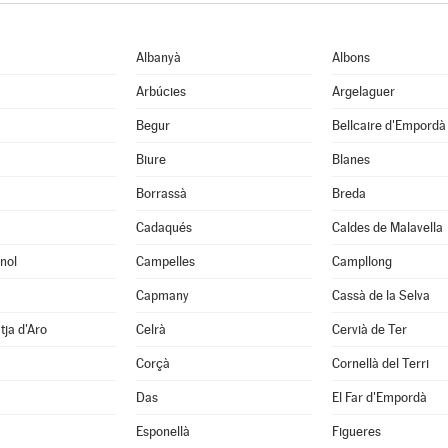
Albanyà
Albons
Arbúcies
Argelaguer
Begur
Bellcaire d'Empordà
Biure
Blanes
Borrassà
Breda
Cadaqués
Caldes de Malavella
nol
Campelles
Campllong
Capmany
Cassà de la Selva
tja d'Aro
Celrà
Cervià de Ter
Corçà
Cornellà del Terri
Das
El Far d'Empordà
Esponellà
Figueres