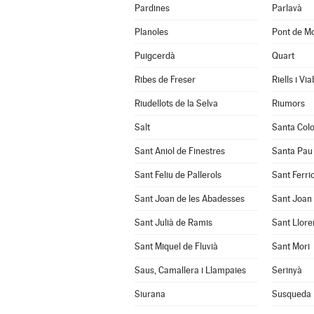
Pardines
Parlavà
Planoles
Pont de Mo
Puigcerdà
Quart
Ribes de Freser
Riells i Vi
Riudellots de la Selva
Riumors
Salt
Santa Col
Sant Aniol de Finestres
Santa Pau
Sant Feliu de Pallerols
Sant Ferrio
Sant Joan de les Abadesses
Sant Joan 
Sant Julià de Ramis
Sant Llore
Sant Miquel de Fluvià
Sant Mori
Saus, Camallera i Llampaies
Serinyà
Siurana
Susqueda