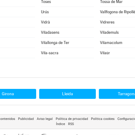
Toses
Tossa de Mar
Urús
Vallfogona de Ripoll
Vidrà
Vidreres
Viladasens
Vilademuls
Vilallonga de Ter
Vilamacolum
Vila-sacra
Vilaür
Girona
Lleida
Tarragon
contenidos
Publicidad
Aviso legal
Política de privacidad
Política cookies
Configuraci
Índice
RSS