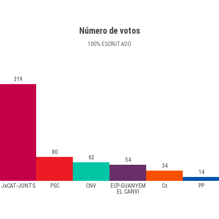
Número de votos
100
%
ESCRUTADO
319
80
62
54
34
14
JxCAT-JUNTS
PSC
CNV
ECP-GUANYEM
Cs
PP
EL CANVI