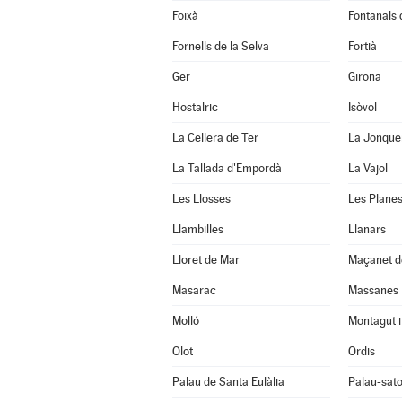
Foixà
Fontanals
Fornells de la Selva
Fortià
Ger
Girona
Hostalric
Isòvol
La Cellera de Ter
La Jonque
La Tallada d'Empordà
La Vajol
Les Llosses
Les Planes
Llambilles
Llanars
Lloret de Mar
Maçanet d
Masarac
Massanes
Molló
Montagut i
Olot
Ordis
Palau de Santa Eulàlia
Palau-sato