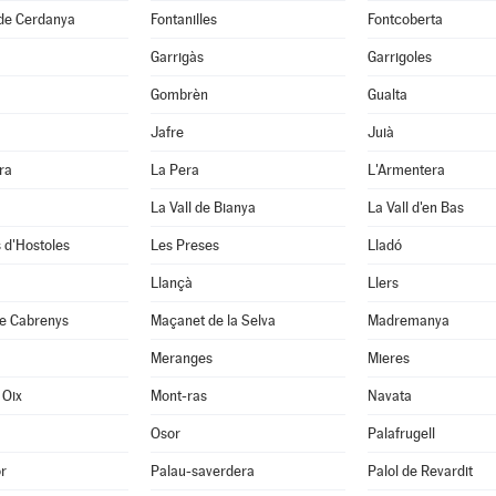
 de Cerdanya
Fontanilles
Fontcoberta
Garrigàs
Garrigoles
Gombrèn
Gualta
Jafre
Juià
ra
La Pera
L'Armentera
La Vall de Bianya
La Vall d'en Bas
 d'Hostoles
Les Preses
Lladó
Llançà
Llers
e Cabrenys
Maçanet de la Selva
Madremanya
Meranges
Mieres
 Oix
Mont-ras
Navata
Osor
Palafrugell
r
Palau-saverdera
Palol de Revardit