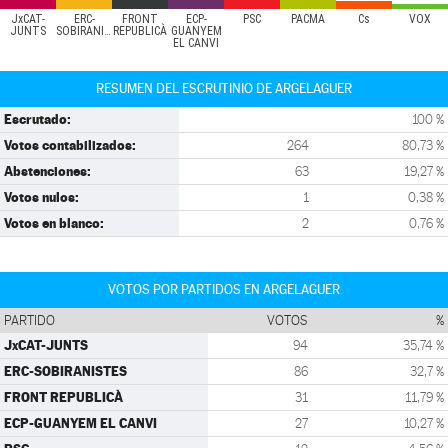
JxCAT-
ERC-
FRONT
ECP-
PSC
PACMA
Cs
VOX
JUNTS
SOBIRANISTES
REPUBLICÀ
GUANYEM
EL CANVI
RESUMEN DEL ESCRUTINIO DE ARGELAGUER
Escrutado:
100 %
Votos contabilizados:
264
80,73 %
Abstenciones:
63
19,27 %
Votos nulos:
1
0,38 %
Votos en blanco:
2
0,76 %
VOTOS POR PARTIDOS EN ARGELAGUER
PARTIDO
VOTOS
%
JxCAT-JUNTS
94
35,74 %
ERC-SOBIRANISTES
86
32,7 %
FRONT REPUBLICÀ
31
11,79 %
ECP-GUANYEM EL CANVI
27
10,27 %