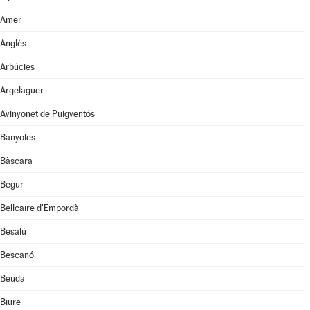
Amer
Anglès
Arbúcies
Argelaguer
Avinyonet de Puigventós
Banyoles
Bàscara
Begur
Bellcaire d'Empordà
Besalú
Bescanó
Beuda
Biure