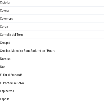
Cistella
Colera
Colomers
Corçà
Cornellà del Terri
Crespià
Cruïlles, Monells i Sant Sadurní de l'Heura
Darnius
Das
El Far d'Empordà
El Port de la Selva
Espinelves
Espolla