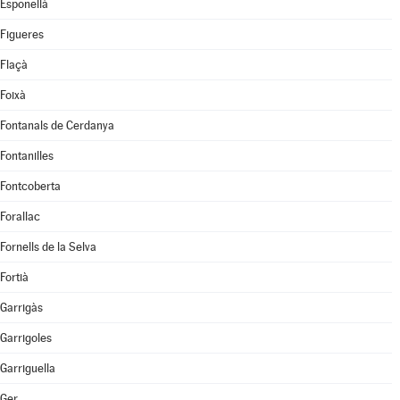
Esponellà
Figueres
Flaçà
Foixà
Fontanals de Cerdanya
Fontanilles
Fontcoberta
Forallac
Fornells de la Selva
Fortià
Garrigàs
Garrigoles
Garriguella
Ger