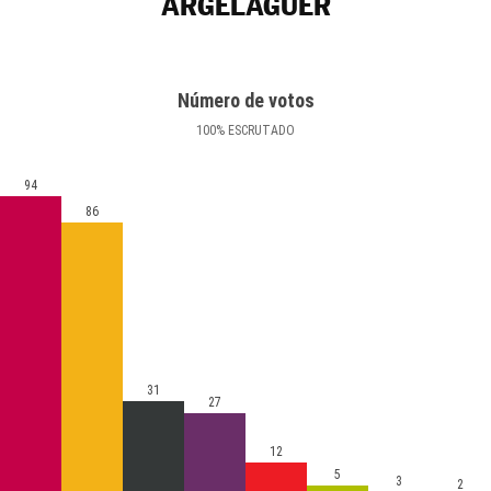
ARGELAGUER
Número de votos
100
%
ESCRUTADO
94
86
31
27
12
5
3
2