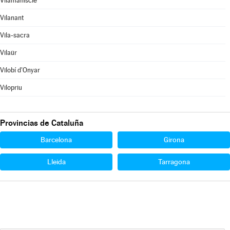
Vilamaniscle
Vilanant
Vila-sacra
Vilaür
Vilobí d'Onyar
Vilopriu
Provincias de Cataluña
Barcelona
Girona
Lleida
Tarragona