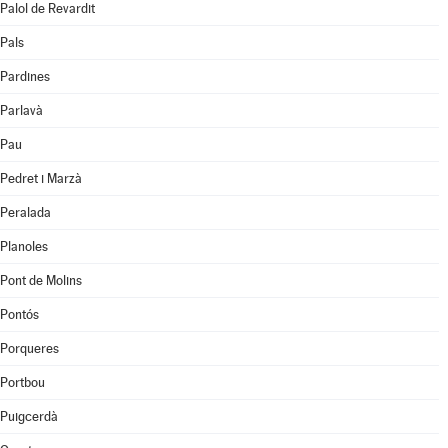
Palol de Revardit
Pals
Pardines
Parlavà
Pau
Pedret i Marzà
Peralada
Planoles
Pont de Molins
Pontós
Porqueres
Portbou
Puigcerdà