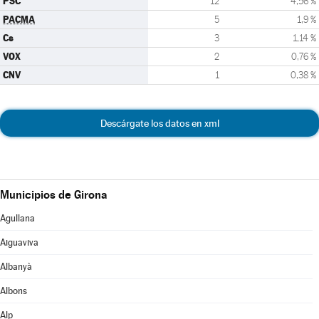
PSC
12
4,56 %
PACMA
5
1,9 %
Cs
3
1,14 %
VOX
2
0,76 %
CNV
1
0,38 %
Descárgate los datos en xml
Municipios de Girona
Agullana
Aiguaviva
Albanyà
Albons
Alp