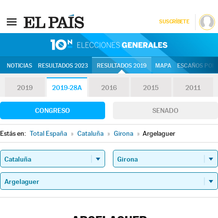
SUSCRÍBETE
10N | Eleccion
NOTICIAS
RESULTADOS 2023
RESULTADOS 2019
MAPA
ESCAÑOS POR 
2019
2019-28A
2016
2015
2011
CONGRESO
SENADO
Estás en:
Total España
»
Cataluña
»
Girona
»
Argelaguer