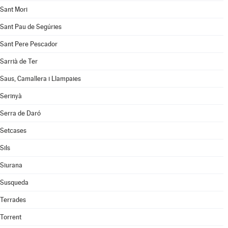
Sant Mori
Sant Pau de Segúries
Sant Pere Pescador
Sarrià de Ter
Saus, Camallera i Llampaies
Serinyà
Serra de Daró
Setcases
Sils
Siurana
Susqueda
Terrades
Torrent