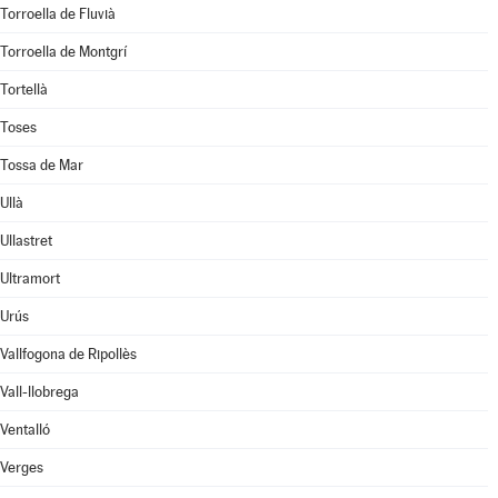
Torroella de Fluvià
Torroella de Montgrí
Tortellà
Toses
Tossa de Mar
Ullà
Ullastret
Ultramort
Urús
Vallfogona de Ripollès
Vall-llobrega
Ventalló
Verges