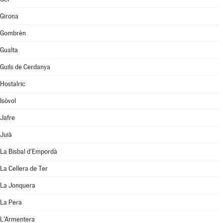
Girona
Gombrèn
Gualta
Guils de Cerdanya
Hostalric
Isòvol
Jafre
Juià
La Bisbal d'Empordà
La Cellera de Ter
La Jonquera
La Pera
L'Armentera