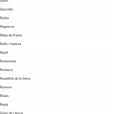
Quart
Queralbs
Rabós
Regencós
Ribes de Freser
Riells i Viabrea
Ripoll
Riudarenes
Riudaura
Riudellots de la Selva
Riumors
Roses
Rupià
Sales de Llierca