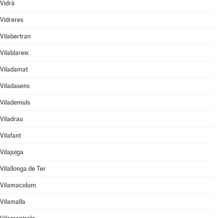
Vidrà
Vidreres
Vilabertran
Vilablareix
Viladamat
Viladasens
Vilademuls
Viladrau
Vilafant
Vilajuïga
Vilallonga de Ter
Vilamacolum
Vilamalla