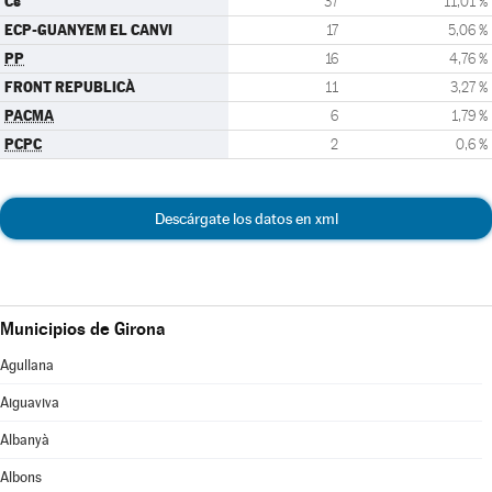
Cs
37
11,01 %
ECP-GUANYEM EL CANVI
17
5,06 %
PP
16
4,76 %
FRONT REPUBLICÀ
11
3,27 %
PACMA
6
1,79 %
PCPC
2
0,6 %
Descárgate los datos en xml
Municipios de Girona
Agullana
Aiguaviva
Albanyà
Albons