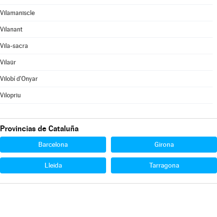
Vilamaniscle
Vilanant
Vila-sacra
Vilaür
Vilobí d'Onyar
Vilopriu
Provincias de Cataluña
Barcelona
Girona
Lleida
Tarragona