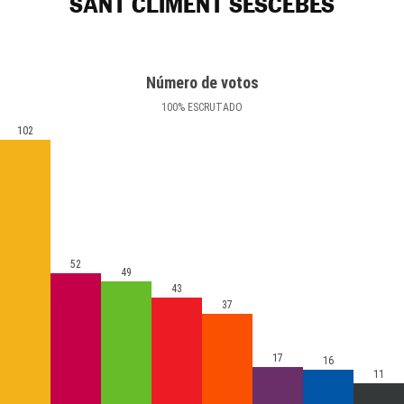
SANT CLIMENT SESCEBES
Número de votos
100
%
ESCRUTADO
102
52
49
43
37
17
16
11