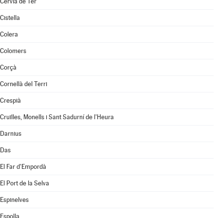
Cervià de Ter
Cistella
Colera
Colomers
Corçà
Cornellà del Terri
Crespià
Cruïlles, Monells i Sant Sadurní de l'Heura
Darnius
Das
El Far d'Empordà
El Port de la Selva
Espinelves
Espolla