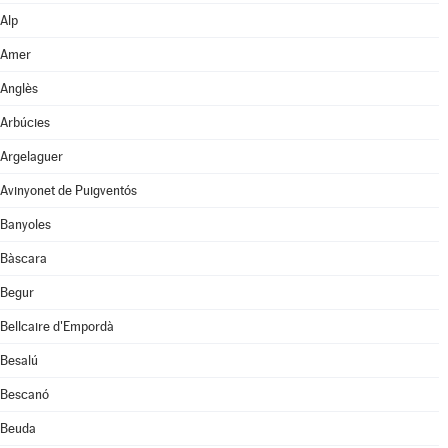
Alp
Amer
Anglès
Arbúcies
Argelaguer
Avinyonet de Puigventós
Banyoles
Bàscara
Begur
Bellcaire d'Empordà
Besalú
Bescanó
Beuda