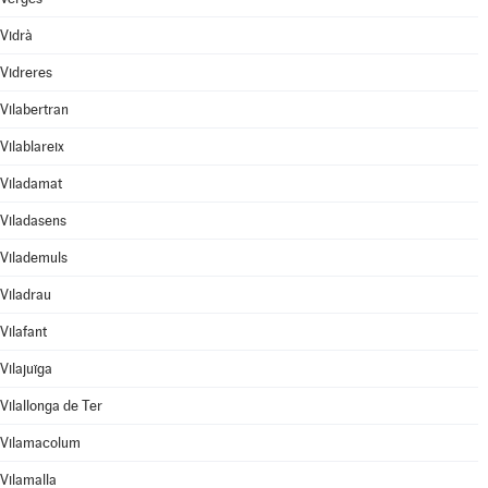
Vidrà
Vidreres
Vilabertran
Vilablareix
Viladamat
Viladasens
Vilademuls
Viladrau
Vilafant
Vilajuïga
Vilallonga de Ter
Vilamacolum
Vilamalla