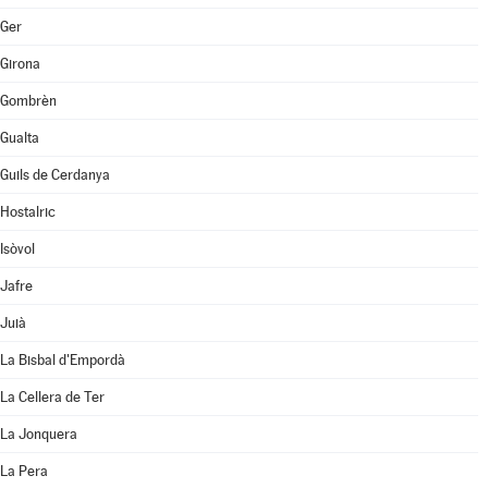
Ger
Girona
Gombrèn
Gualta
Guils de Cerdanya
Hostalric
Isòvol
Jafre
Juià
La Bisbal d'Empordà
La Cellera de Ter
La Jonquera
La Pera