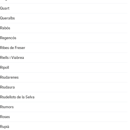
Quart
Queralbs
Rabós
Regencós
Ribes de Freser
Riells i Viabrea
Ripoll
Riudarenes
Riudaura
Riudellots de la Selva
Riumors
Roses
Rupià