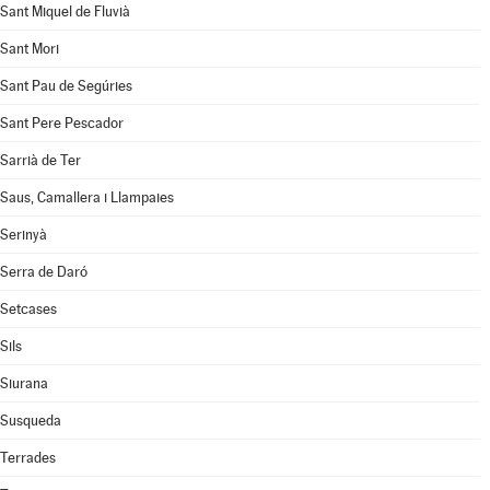
Sant Miquel de Fluvià
Sant Mori
Sant Pau de Segúries
Sant Pere Pescador
Sarrià de Ter
Saus, Camallera i Llampaies
Serinyà
Serra de Daró
Setcases
Sils
Siurana
Susqueda
Terrades