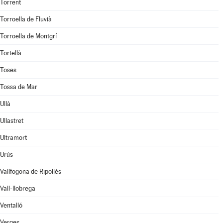
Torrent
Torroella de Fluvià
Torroella de Montgrí
Tortellà
Toses
Tossa de Mar
Ullà
Ullastret
Ultramort
Urús
Vallfogona de Ripollès
Vall-llobrega
Ventalló
Verges