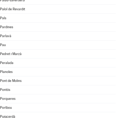
Palau-saverdera
Palol de Revardit
Pals
Pardines
Parlavà
Pau
Pedret i Marzà
Peralada
Planoles
Pont de Molins
Pontós
Porqueres
Portbou
Puigcerdà