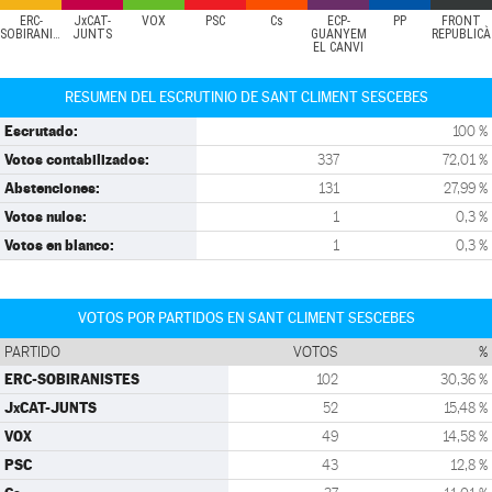
ERC-
JxCAT-
VOX
PSC
Cs
ECP-
PP
FRONT
SOBIRANISTES
JUNTS
GUANYEM
REPUBLICÀ
EL CANVI
RESUMEN DEL ESCRUTINIO DE SANT CLIMENT SESCEBES
Escrutado:
100 %
Votos contabilizados:
337
72,01 %
Abstenciones:
131
27,99 %
Votos nulos:
1
0,3 %
Votos en blanco:
1
0,3 %
VOTOS POR PARTIDOS EN SANT CLIMENT SESCEBES
PARTIDO
VOTOS
%
ERC-SOBIRANISTES
102
30,36 %
JxCAT-JUNTS
52
15,48 %
VOX
49
14,58 %
PSC
43
12,8 %