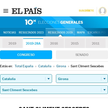
SUSCRÍBETE
10N | Eleccion
NOTICIAS
RESULTADOS 2023
RESULTADOS 2019
MAPA
ESCAÑOS POR 
2019
2019-28A
2016
2015
2011
CONGRESO
SENADO
Estás en:
Total España
»
Cataluña
»
Girona
»
Sant Climent Sescebes