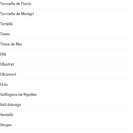
Torroella de Fluvià
Torroella de Montgrí
Tortellà
Toses
Tossa de Mar
Ullà
Ullastret
Ultramort
Urús
Vallfogona de Ripollès
Vall-llobrega
Ventalló
Verges