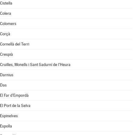
Cistella
Colera
Colomers
Corçà
Cornellà del Terri
Crespià
Cruïlles, Monells i Sant Sadurní de l'Heura
Darnius
Das
El Far d'Empordà
El Port de la Selva
Espinelves
Espolla