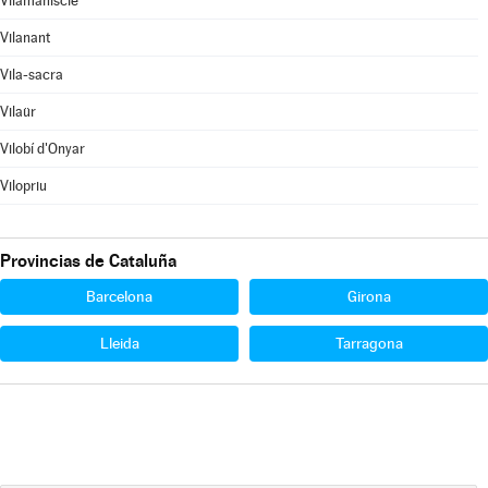
Vilamaniscle
Vilanant
Vila-sacra
Vilaür
Vilobí d'Onyar
Vilopriu
Provincias de Cataluña
Barcelona
Girona
Lleida
Tarragona