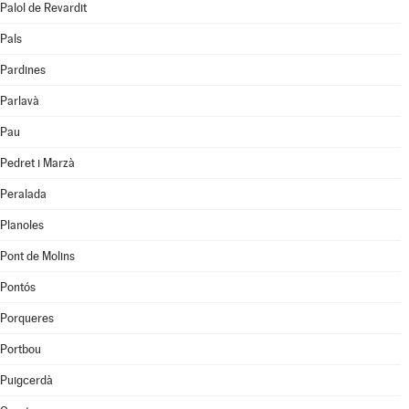
Palol de Revardit
Pals
Pardines
Parlavà
Pau
Pedret i Marzà
Peralada
Planoles
Pont de Molins
Pontós
Porqueres
Portbou
Puigcerdà