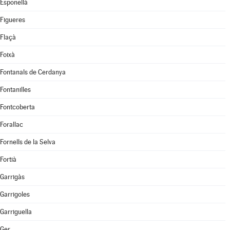
Esponellà
Figueres
Flaçà
Foixà
Fontanals de Cerdanya
Fontanilles
Fontcoberta
Forallac
Fornells de la Selva
Fortià
Garrigàs
Garrigoles
Garriguella
Ger