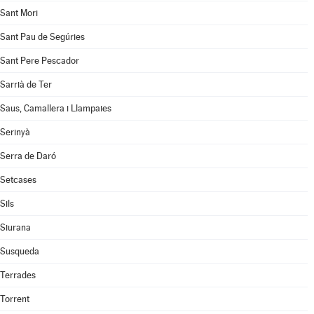
Sant Mori
Sant Pau de Segúries
Sant Pere Pescador
Sarrià de Ter
Saus, Camallera i Llampaies
Serinyà
Serra de Daró
Setcases
Sils
Siurana
Susqueda
Terrades
Torrent