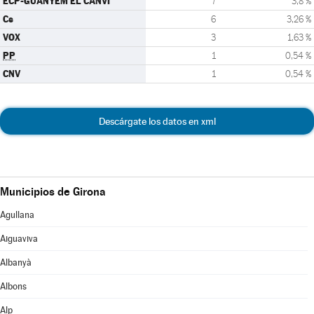
ECP-GUANYEM EL CANVI
7
3,8 %
Cs
6
3,26 %
VOX
3
1,63 %
PP
1
0,54 %
CNV
1
0,54 %
Descárgate los datos en xml
Municipios de Girona
Agullana
Aiguaviva
Albanyà
Albons
Alp