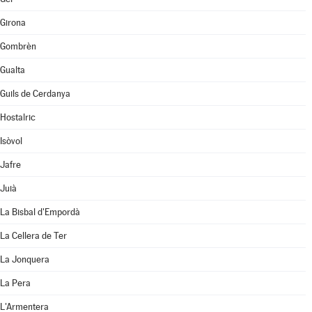
Girona
Gombrèn
Gualta
Guils de Cerdanya
Hostalric
Isòvol
Jafre
Juià
La Bisbal d'Empordà
La Cellera de Ter
La Jonquera
La Pera
L'Armentera