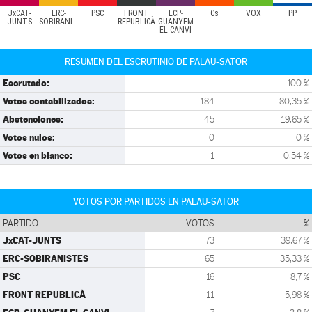
JxCAT-
ERC-
PSC
FRONT
ECP-
Cs
VOX
PP
JUNTS
SOBIRANISTES
REPUBLICÀ
GUANYEM
EL CANVI
RESUMEN DEL ESCRUTINIO DE PALAU-SATOR
Escrutado:
100 %
Votos contabilizados:
184
80,35 %
Abstenciones:
45
19,65 %
Votos nulos:
0
0 %
Votos en blanco:
1
0,54 %
VOTOS POR PARTIDOS EN PALAU-SATOR
PARTIDO
VOTOS
%
JxCAT-JUNTS
73
39,67 %
ERC-SOBIRANISTES
65
35,33 %
PSC
16
8,7 %
FRONT REPUBLICÀ
11
5,98 %