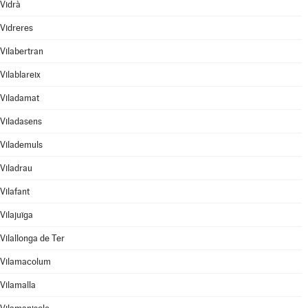
Vidrà
Vidreres
Vilabertran
Vilablareix
Viladamat
Viladasens
Vilademuls
Viladrau
Vilafant
Vilajuïga
Vilallonga de Ter
Vilamacolum
Vilamalla