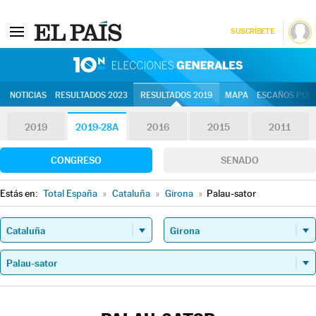
SUSCRÍBETE
10N | Eleccion
NOTICIAS
RESULTADOS 2023
RESULTADOS 2019
MAPA
ESCAÑOS POR 
2019
2019-28A
2016
2015
2011
CONGRESO
SENADO
Estás en:
Total España
»
Cataluña
»
Girona
»
Palau-sator