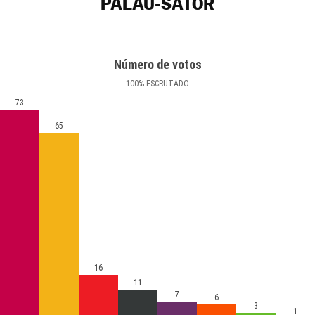
PALAU-SATOR
Número de votos
100
%
ESCRUTADO
73
65
16
11
7
6
3
1