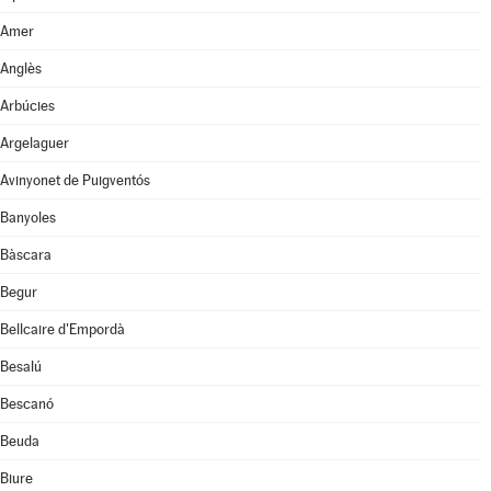
Amer
Anglès
Arbúcies
Argelaguer
Avinyonet de Puigventós
Banyoles
Bàscara
Begur
Bellcaire d'Empordà
Besalú
Bescanó
Beuda
Biure