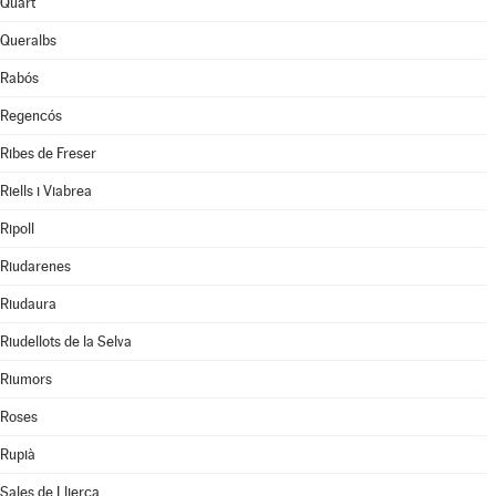
Quart
Queralbs
Rabós
Regencós
Ribes de Freser
Riells i Viabrea
Ripoll
Riudarenes
Riudaura
Riudellots de la Selva
Riumors
Roses
Rupià
Sales de Llierca