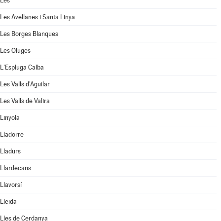
Les
Les Avellanes i Santa Linya
Les Borges Blanques
Les Oluges
L'Espluga Calba
Les Valls d'Aguilar
Les Valls de Valira
Linyola
Lladorre
Lladurs
Llardecans
Llavorsí
Lleida
Lles de Cerdanya