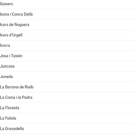
Guixers
Isona i Conca Dellà
Ivars de Noguera
Ivars d'Urgell
Ivorra
Josa i Tuixén
Juncosa
Juneda
La Baronia de Rialb
La Coma i la Pedra
La Floresta
La Fuliola
La Granadella