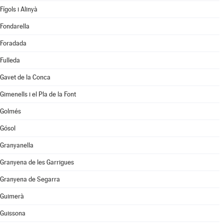
Fígols i Alinyà
Fondarella
Foradada
Fulleda
Gavet de la Conca
Gimenells i el Pla de la Font
Golmés
Gósol
Granyanella
Granyena de les Garrigues
Granyena de Segarra
Guimerà
Guissona