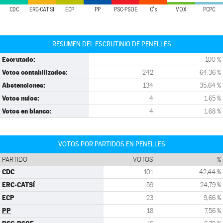
CDC
ERC-CATSÍ
ECP
PP
PSC-PSOE
C's
VOX
PCPC
RESUMEN DEL ESCRUTINIO DE PENELLES
Escrutado:
100 %
Votos contabilizados:
242
64,36 %
Abstenciones:
134
35,64 %
Votos nulos:
4
1,65 %
Votos en blanco:
4
1,68 %
VOTOS POR PARTIDOS EN PENELLES
PARTIDO
VOTOS
%
CDC
101
42,44 %
ERC-CATSÍ
59
24,79 %
ECP
23
9,66 %
PP
18
7,56 %