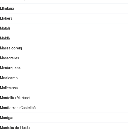
Llimiana
Llobera
Maials
Maldà
Massalcoreig
Massoteres
Menàrguens
Miralcamp
Mollerussa
Montellà i Martinet
Montferrer i Castellbò
Montgai
Montoliu de Lleida