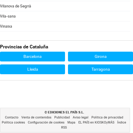
Vilanova de Segrià
Vila-sana
Vinaixa
Provincias de Cataluña
Barcelona
Girona
Lleida
Tarragona
EDICIONES EL PAÍS S.L.
©
Contacto
Venta de contenidos
Publicidad
Aviso legal
Política de privacidad
Política cookies
Configuración de cookies
Mapa
EL PAÍS en KIOSKOyMÁS
Índice
RSS