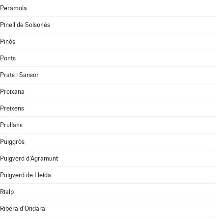
Peramola
Pinell de Solsonès
Pinós
Ponts
Prats i Sansor
Preixana
Preixens
Prullans
Puiggròs
Puigverd d'Agramunt
Puigverd de Lleida
Rialp
Ribera d'Ondara