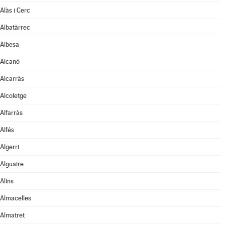
Alàs i Cerc
Albatàrrec
Albesa
Alcanó
Alcarràs
Alcoletge
Alfarràs
Alfés
Algerri
Alguaire
Alins
Almacelles
Almatret