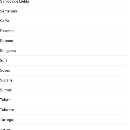
Sarroca de Lleida
Senterada
Seròs
Sidamon
Solsona
Soriguera
Sort
Soses
Sudanell
Sunyer
Talarn
Talavera
Tàrrega
Tarrés