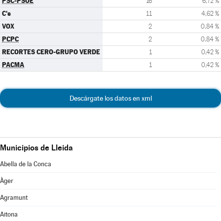
PSC-PSOE
16
6,72 %
C's
11
4,62 %
VOX
2
0,84 %
PCPC
2
0,84 %
RECORTES CERO-GRUPO VERDE
1
0,42 %
PACMA
1
0,42 %
Descárgate los datos en xml
Municipios de Lleida
Abella de la Conca
Àger
Agramunt
Aitona