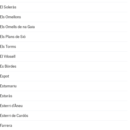
El Soleràs
Els Omellons
Els Omells de na Gaia
Els Plans de Sió
Els Torms
El Vilosell
Es Bòrdes
Espot
Estamariu
Estaràs
Esterri d'Àneu
Esterri de Cardós
Farrera