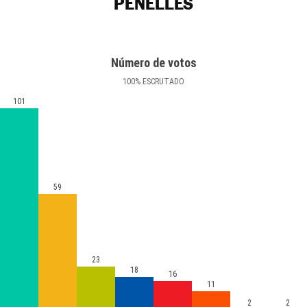
PENELLES
Número de votos
100
%
ESCRUTADO
101
59
23
18
16
11
2
2