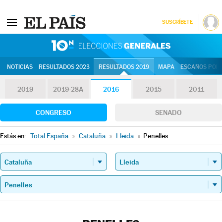
SUSCRÍBETE
10N | Eleccion
NOTICIAS
RESULTADOS 2023
RESULTADOS 2019
MAPA
ESCAÑOS POR 
2019
2019-28A
2016
2015
2011
CONGRESO
SENADO
Estás en:
Total España
»
Cataluña
»
Lleida
»
Penelles