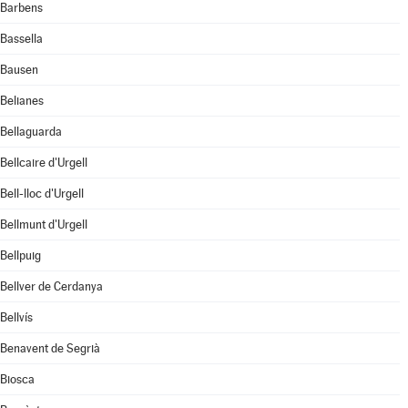
Barbens
Bassella
Bausen
Belianes
Bellaguarda
Bellcaire d'Urgell
Bell-lloc d'Urgell
Bellmunt d'Urgell
Bellpuig
Bellver de Cerdanya
Bellvís
Benavent de Segrià
Biosca