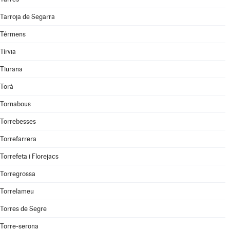
Tarroja de Segarra
Térmens
Tírvia
Tiurana
Torà
Tornabous
Torrebesses
Torrefarrera
Torrefeta i Florejacs
Torregrossa
Torrelameu
Torres de Segre
Torre-serona