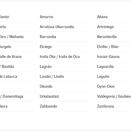
lantzi
Amurrio
Añana
eztu
Arratzua-Ubarrundia
Artziniega
Ebro / Mañueta
Barrundia
Berantevilla
Burgelu
Elciego
Elvillar / Bilar
alle de Arana
Iruña Oka / Iruña de Oca
Iruraiz-Gauna
/ Bastida
Lagrán
Laguardia
de Labarca
Laudio / Llodio
Legutio
Okondo
Oyón-Oion
 / Donemiliaga
Urkabustaiz
Valdegovía / Gaubea
ekora
Zalduondo
Zambrana