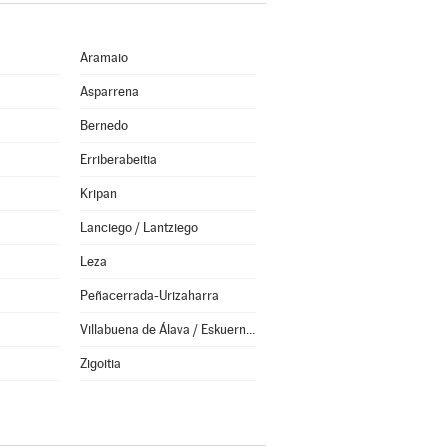
Aramaio
Asparrena
Bernedo
Erriberabeitia
Kripan
Lanciego / Lantziego
Leza
Peñacerrada-Urizaharra
Villabuena de Álava / Eskuernaga
Zigoitia