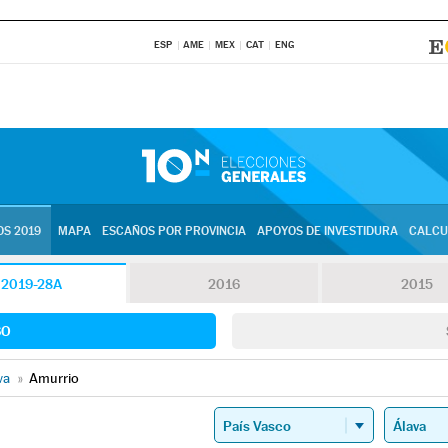
ESP
AME
MEX
CAT
ENG
S 2019
MAPA
ESCAÑOS POR PROVINCIA
APOYOS DE INVESTIDURA
CALCU
2019-28A
2016
2015
SO
va
»
Amurrio