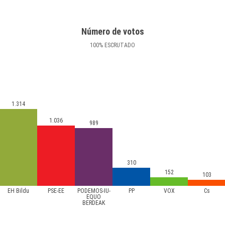
Número de votos
100
%
ESCRUTADO
1.314
1.036
989
310
152
103
EH Bildu
PSE-EE
PODEMOS-IU-
PP
VOX
Cs
EQUO
BERDEAK