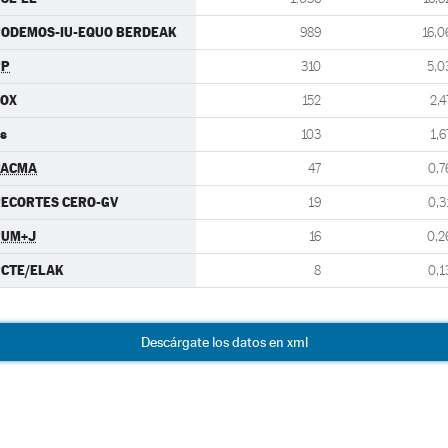
ODEMOS-IU-EQUO BERDEAK
989
16,0
PP
310
5,0
VOX
152
2,4
s
103
1,6
PACMA
47
0,7
ECORTES CERO-GV
19
0,3
PUM+J
16
0,2
CTE/ELAK
8
0,1
Descárgate los datos en xml