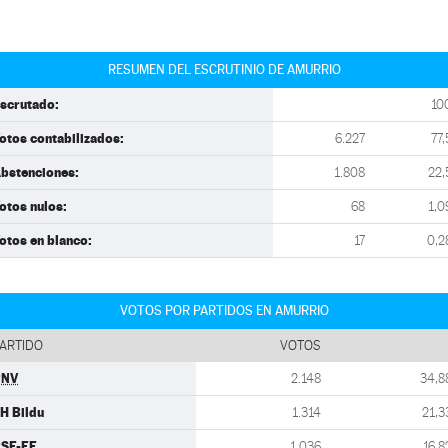
RESUMEN DEL ESCRUTINIO DE AMURRIO
scrutado:
10
otos contabilizados:
6.227
77,
bstenciones:
1.808
22,
otos nulos:
68
1,0
otos en blanco:
17
0,2
VOTOS POR PARTIDOS EN AMURRIO
ARTIDO
VOTOS
PNV
2.148
34,8
H Bildu
1.314
21,3
SE-EE
1.036
16,8