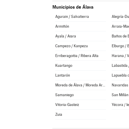
Municipios de Álava
Agurain / Salvatierra
Alegría-Du
Armiñón
Arraia-Ma
Ayala / Aiara
Baños de 
Campezo / Kanpezu
Elburgo / 
Erriberagoitia / Ribera Alta
Harana / V
Kuartango
Labastida 
Lantarón
Lapuebla 
Moreda de Álava / Moreda Araba
Navaridas
Samaniego
San Millán
Vitoria-Gasteiz
Yécora / I
Zuia