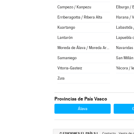
Campezo / Kanpezu
Elburgo / 
Erriberagoitia / Ribera Alta
Harana / V
Kuartango
Labastida 
Lantarón
Lapuebla 
Moreda de Álava / Moreda Araba
Navaridas
Samaniego
San Millán
Vitoria-Gasteiz
Yécora / I
Zuia
Provincias de País Vasco
Álava
EDICIONES EL PAÍS S.L.
©
Contacto
Venta de 