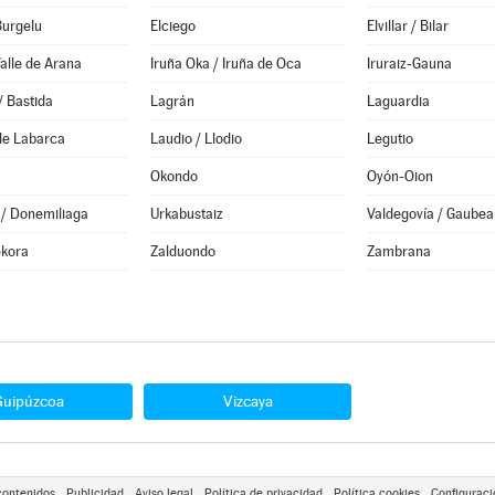
Burgelu
Elciego
Elvillar / Bilar
alle de Arana
Iruña Oka / Iruña de Oca
Iruraiz-Gauna
/ Bastida
Lagrán
Laguardia
de Labarca
Laudio / Llodio
Legutio
Okondo
Oyón-Oion
 / Donemiliaga
Urkabustaiz
Valdegovía / Gaubea
ekora
Zalduondo
Zambrana
Guipúzcoa
Vizcaya
contenidos
Publicidad
Aviso legal
Política de privacidad
Política cookies
Configuraci