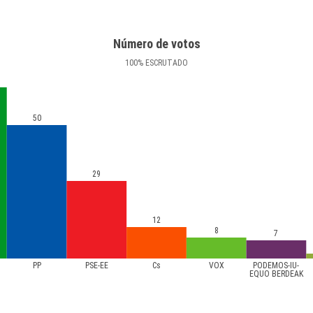
Número de votos
100
%
ESCRUTADO
50
29
12
8
7
PP
PSE-EE
Cs
VOX
PODEMOS-IU-
EQUO BERDEAK