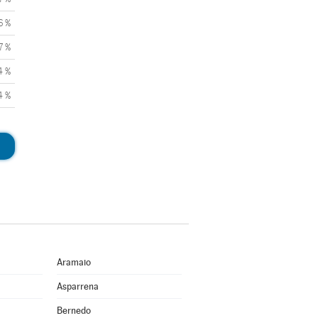
6 %
7 %
4 %
4 %
Aramaio
Asparrena
Bernedo