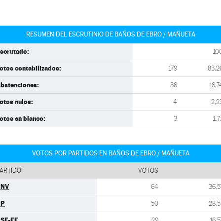
RESUMEN DEL ESCRUTINIO DE BAÑOS DE EBRO / MAÑUETA
scrutado:
10
otos contabilizados:
179
83,2
bstenciones:
36
16,7
otos nulos:
4
2,2
otos en blanco:
3
1,7
VOTOS POR PARTIDOS EN BAÑOS DE EBRO / MAÑUETA
ARTIDO
VOTOS
PNV
64
36,5
PP
50
28,5
SE-EE
29
16,5