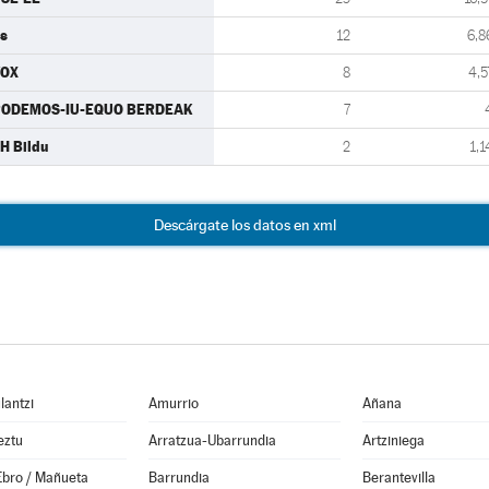
s
12
6,8
VOX
8
4,5
ODEMOS-IU-EQUO BERDEAK
7
H Bildu
2
1,1
Descárgate los datos en xml
lantzi
Amurrio
Añana
eztu
Arratzua-Ubarrundia
Artziniega
Ebro / Mañueta
Barrundia
Berantevilla