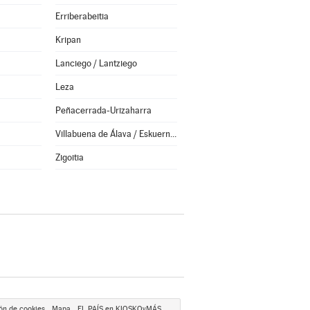
Erriberabeitia
Kripan
Lanciego / Lantziego
Leza
Peñacerrada-Urizaharra
Villabuena de Álava / Eskuernaga
Zigoitia
ón de cookies
Mapa
EL PAÍS en KIOSKOyMÁS