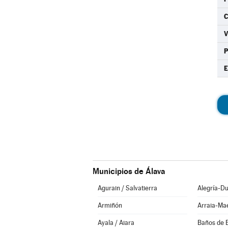
C
P
E
Municipios de Álava
Agurain / Salvatierra
Alegría-Du
Armiñón
Arraia-Ma
Ayala / Aiara
Baños de 