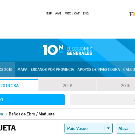
ESP
AME
MEX
CAT
ENG
S 2019
MAPA
ESCAÑOS POR PROVINCIA
APOYOS DE INVESTIDURA
CALCU
2019-28A
2016
2015
SO
va
»
Baños de Ebro / Mañueta
UETA