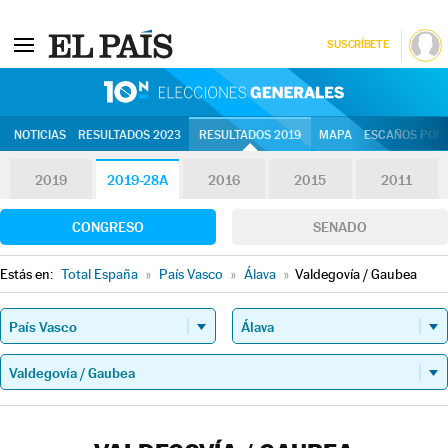
SUSCRÍBETE
10N | Eleccion
NOTICIAS
RESULTADOS 2023
RESULTADOS 2019
MAPA
ESCAÑOS POR 
2019
2019-28A
2016
2015
2011
CONGRESO
SENADO
Estás en:
Total España
»
País Vasco
»
Álava
»
Valdegovía / Gaubea