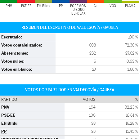
PNV
PSE-EE
EH Bildu
PP
PODEMOS-
Cs
VOX
PACMA
IU-EQUO
BERDEAK
RESUMEN DEL ESCRUTINIO DE VALDEGOVÍA / GAUBEA
Escrutado:
100 %
Votos contabilizados:
608
72,38 %
Abstenciones:
232
27,62 %
Votos nulos:
6
0,99 %
Votos en blanco:
10
1,66 %
VOTOS POR PARTIDOS EN VALDEGOVÍA / GAUBEA
PARTIDO
VOTOS
%
PNV
194
32,23 %
PSE-EE
100
16,61 %
EH Bildu
98
16,28 %
PP
93
15,45 %