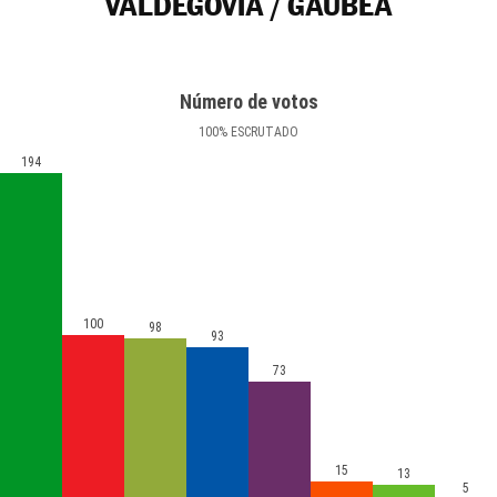
VALDEGOVÍA / GAUBEA
Número de votos
100
%
ESCRUTADO
194
100
98
93
73
15
13
5