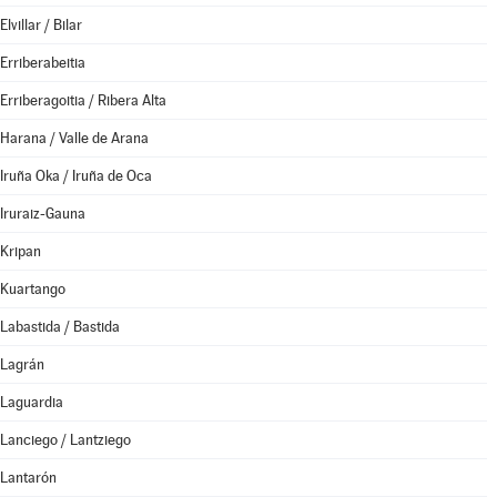
Elvillar / Bilar
Erriberabeitia
Erriberagoitia / Ribera Alta
Harana / Valle de Arana
Iruña Oka / Iruña de Oca
Iruraiz-Gauna
Kripan
Kuartango
Labastida / Bastida
Lagrán
Laguardia
Lanciego / Lantziego
Lantarón