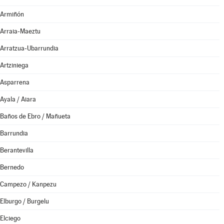
Armiñón
Arraia-Maeztu
Arratzua-Ubarrundia
Artziniega
Asparrena
Ayala / Aiara
Baños de Ebro / Mañueta
Barrundia
Berantevilla
Bernedo
Campezo / Kanpezu
Elburgo / Burgelu
Elciego