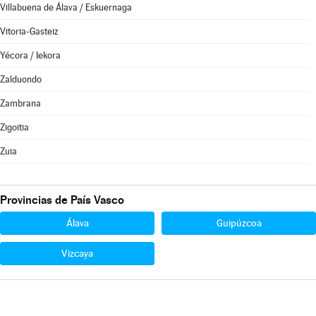
Villabuena de Álava / Eskuernaga
Vitoria-Gasteiz
Yécora / Iekora
Zalduondo
Zambrana
Zigoitia
Zuia
Provincias de País Vasco
Álava
Guipúzcoa
Vizcaya