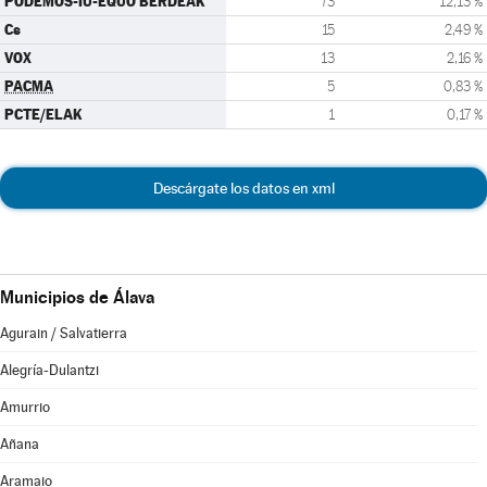
PODEMOS-IU-EQUO BERDEAK
73
12,13 %
Cs
15
2,49 %
VOX
13
2,16 %
PACMA
5
0,83 %
PCTE/ELAK
1
0,17 %
Descárgate los datos en xml
Municipios de Álava
Agurain / Salvatierra
Alegría-Dulantzi
Amurrio
Añana
Aramaio