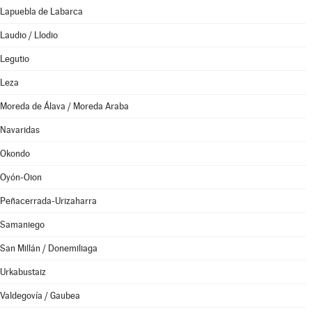
Lapuebla de Labarca
Laudio / Llodio
Legutio
Leza
Moreda de Álava / Moreda Araba
Navaridas
Okondo
Oyón-Oion
Peñacerrada-Urizaharra
Samaniego
San Millán / Donemiliaga
Urkabustaiz
Valdegovía / Gaubea