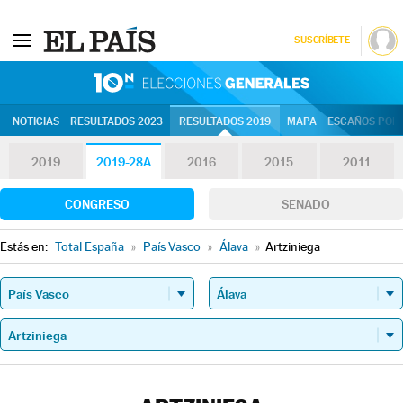
SUSCRÍBETE
10N | Eleccion
NOTICIAS
RESULTADOS 2023
RESULTADOS 2019
MAPA
ESCAÑOS POR 
2019
2019-28A
2016
2015
2011
CONGRESO
SENADO
Estás en:
Total España
»
País Vasco
»
Álava
»
Artziniega