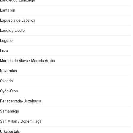
Lanciego / Lantziego
Lantarón
Lapuebla de Labarca
Laudio / Llodio
Legutio
Leza
Moreda de Álava / Moreda Araba
Navaridas
Okondo
Oyón-Oion
Peñacerrada-Urizaharra
Samaniego
San Millán / Donemiliaga
Urkabustaiz