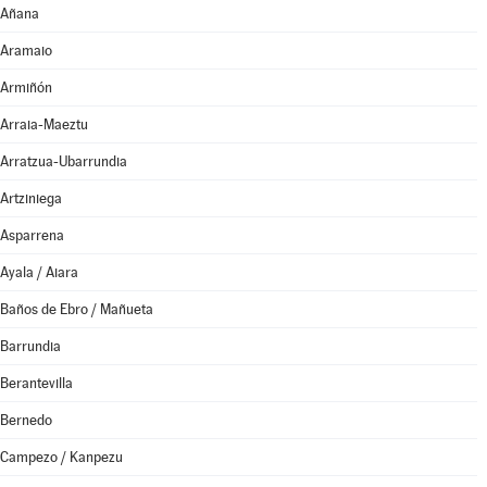
Añana
Aramaio
Armiñón
Arraia-Maeztu
Arratzua-Ubarrundia
Artziniega
Asparrena
Ayala / Aiara
Baños de Ebro / Mañueta
Barrundia
Berantevilla
Bernedo
Campezo / Kanpezu