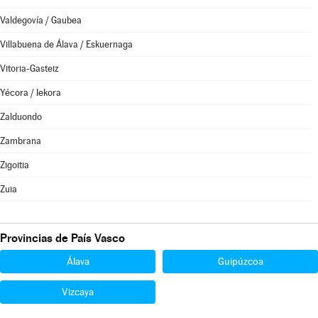
Valdegovía / Gaubea
Villabuena de Álava / Eskuernaga
Vitoria-Gasteiz
Yécora / Iekora
Zalduondo
Zambrana
Zigoitia
Zuia
Provincias de País Vasco
Álava
Guipúzcoa
Vizcaya