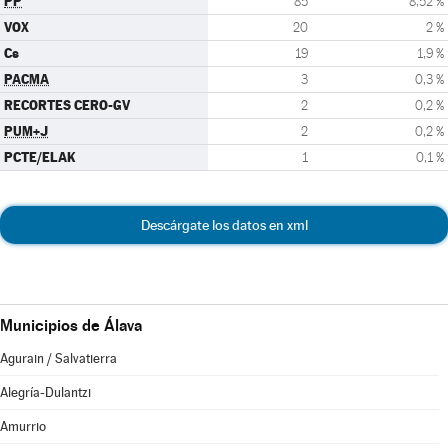
PP
85
8,52 %
VOX
20
2 %
Cs
19
1,9 %
PACMA
3
0,3 %
RECORTES CERO-GV
2
0,2 %
PUM+J
2
0,2 %
PCTE/ELAK
1
0,1 %
Descárgate los datos en xml
Municipios de Álava
Agurain / Salvatierra
Alegría-Dulantzi
Amurrio