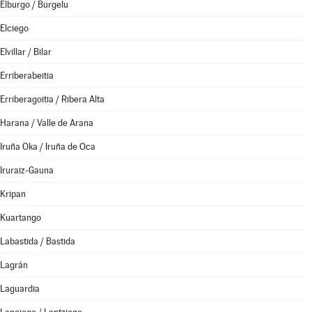
Elburgo / Burgelu
Elciego
Elvillar / Bilar
Erriberabeitia
Erriberagoitia / Ribera Alta
Harana / Valle de Arana
Iruña Oka / Iruña de Oca
Iruraiz-Gauna
Kripan
Kuartango
Labastida / Bastida
Lagrán
Laguardia