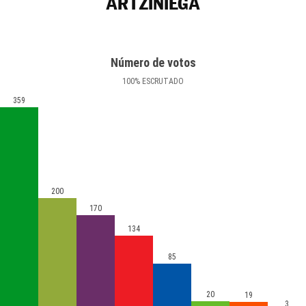
ARTZINIEGA
Número de votos
100
%
ESCRUTADO
359
200
170
134
85
20
19
3