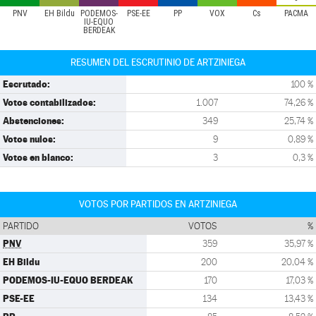
PNV
EH Bildu
PODEMOS-
PSE-EE
PP
VOX
Cs
PACMA
IU-EQUO
BERDEAK
RESUMEN DEL ESCRUTINIO DE ARTZINIEGA
Escrutado:
100 %
Votos contabilizados:
1.007
74,26 %
Abstenciones:
349
25,74 %
Votos nulos:
9
0,89 %
Votos en blanco:
3
0,3 %
VOTOS POR PARTIDOS EN ARTZINIEGA
PARTIDO
VOTOS
%
PNV
359
35,97 %
EH Bildu
200
20,04 %
PODEMOS-IU-EQUO BERDEAK
170
17,03 %
PSE-EE
134
13,43 %