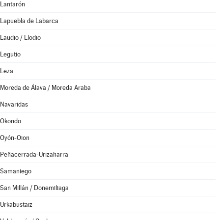
Lantarón
Lapuebla de Labarca
Laudio / Llodio
Legutio
Leza
Moreda de Álava / Moreda Araba
Navaridas
Okondo
Oyón-Oion
Peñacerrada-Urizaharra
Samaniego
San Millán / Donemiliaga
Urkabustaiz