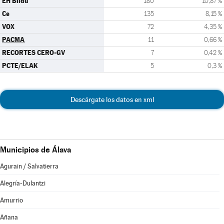
EH Bildu
180
10,87 %
Cs
135
8,15 %
VOX
72
4,35 %
PACMA
11
0,66 %
RECORTES CERO-GV
7
0,42 %
PCTE/ELAK
5
0,3 %
Descárgate los datos en xml
Municipios de Álava
Agurain / Salvatierra
Alegría-Dulantzi
Amurrio
Añana