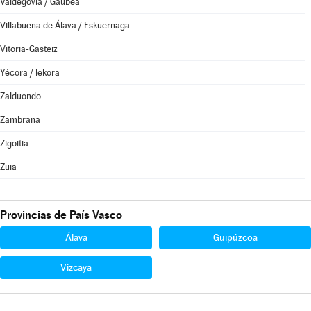
Valdegovía / Gaubea
Villabuena de Álava / Eskuernaga
Vitoria-Gasteiz
Yécora / Iekora
Zalduondo
Zambrana
Zigoitia
Zuia
Provincias de País Vasco
Álava
Guipúzcoa
Vizcaya