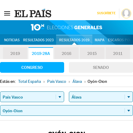
SUSCRÍBETE
10N | Eleccion
NOTICIAS
RESULTADOS 2023
RESULTADOS 2019
MAPA
ESCAÑOS POR 
2019
2019-28A
2016
2015
2011
CONGRESO
SENADO
Estás en:
Total España
»
País Vasco
»
Álava
»
Oyón-Oion