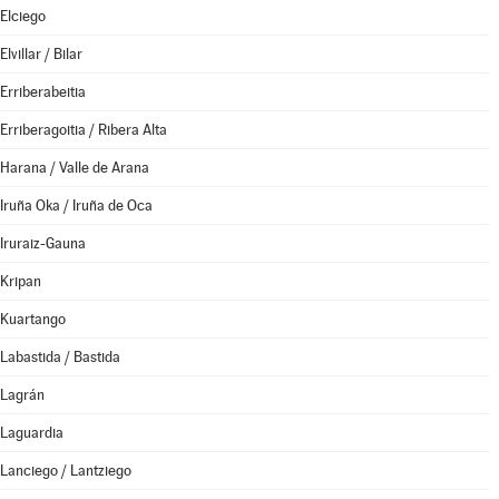
Elciego
Elvillar / Bilar
Erriberabeitia
Erriberagoitia / Ribera Alta
Harana / Valle de Arana
Iruña Oka / Iruña de Oca
Iruraiz-Gauna
Kripan
Kuartango
Labastida / Bastida
Lagrán
Laguardia
Lanciego / Lantziego