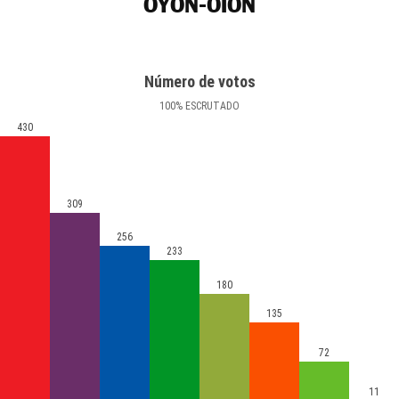
OYÓN-OION
Número de votos
100
%
ESCRUTADO
430
309
256
233
180
135
72
11