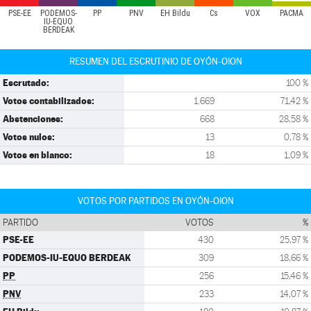
PSE-EE
PODEMOS-
PP
PNV
EH Bildu
Cs
VOX
PACMA
IU-EQUO
BERDEAK
RESUMEN DEL ESCRUTINIO DE OYÓN-OION
Escrutado:
100 %
Votos contabilizados:
1.669
71,42 %
Abstenciones:
668
28,58 %
Votos nulos:
13
0,78 %
Votos en blanco:
18
1,09 %
VOTOS POR PARTIDOS EN OYÓN-OION
PARTIDO
VOTOS
%
PSE-EE
430
25,97 %
PODEMOS-IU-EQUO BERDEAK
309
18,66 %
PP
256
15,46 %
PNV
233
14,07 %