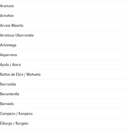
Aramaio
Armiñón
Arraia-Maeztu
Arratzua-Ubarrundia
Artziniega
Asparrena
Ayala / Aiara
Baños de Ebro / Mañueta
Barrundia
Berantevilla
Bernedo
Campezo / Kanpezu
Elburgo / Burgelu