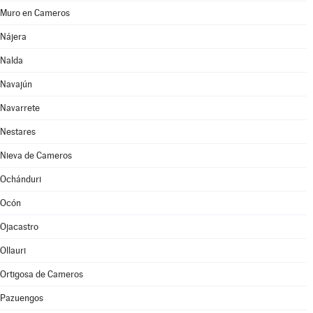
Muro en Cameros
Nájera
Nalda
Navajún
Navarrete
Nestares
Nieva de Cameros
Ochánduri
Ocón
Ojacastro
Ollauri
Ortigosa de Cameros
Pazuengos