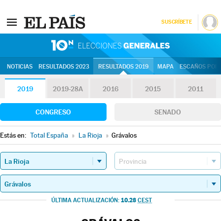
SUSCRÍBETE
10N | Eleccion
NOTICIAS
RESULTADOS 2023
RESULTADOS 2019
MAPA
ESCAÑOS POR 
2019
2019-28A
2016
2015
2011
CONGRESO
SENADO
Estás en:
Total España
»
La Rioja
»
Grávalos
10.28
ÚLTIMA ACTUALIZACIÓN:
CEST