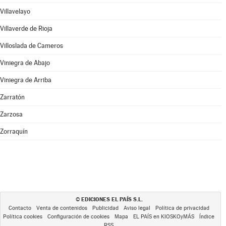
Villavelayo
Villaverde de Rioja
Villoslada de Cameros
Viniegra de Abajo
Viniegra de Arriba
Zarratón
Zarzosa
Zorraquín
EDICIONES EL PAÍS S.L.
©
Contacto
Venta de contenidos
Publicidad
Aviso legal
Política de privacidad
Política cookies
Configuración de cookies
Mapa
EL PAÍS en KIOSKOyMÁS
Índice
RSS