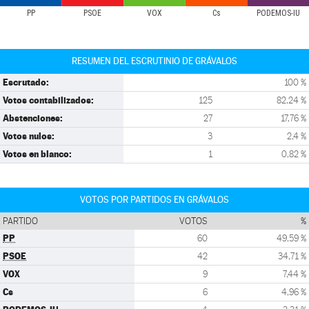
PP
PSOE
VOX
Cs
PODEMOS-IU
RESUMEN DEL ESCRUTINIO DE GRÁVALOS
Escrutado:
100 %
Votos contabilizados:
125
82,24 %
Abstenciones:
27
17,76 %
Votos nulos:
3
2,4 %
Votos en blanco:
1
0,82 %
VOTOS POR PARTIDOS EN GRÁVALOS
PARTIDO
VOTOS
%
PP
60
49,59 %
PSOE
42
34,71 %
VOX
9
7,44 %
Cs
6
4,96 %