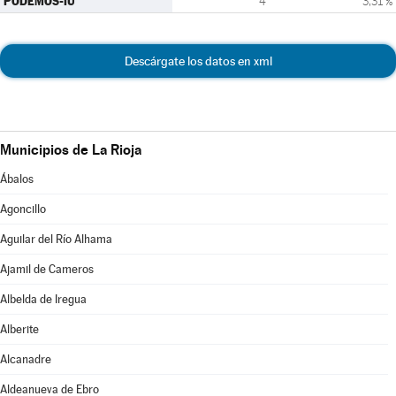
PODEMOS-IU
4
3,31 %
Descárgate los datos en xml
Municipios de La Rioja
Ábalos
Agoncillo
Aguilar del Río Alhama
Ajamil de Cameros
Albelda de Iregua
Alberite
Alcanadre
Aldeanueva de Ebro