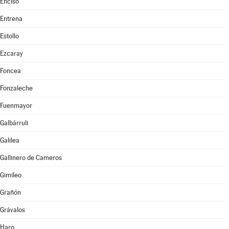
Enciso
Entrena
Estollo
Ezcaray
Foncea
Fonzaleche
Fuenmayor
Galbárruli
Galilea
Gallinero de Cameros
Gimileo
Grañón
Grávalos
Haro