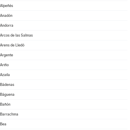
Alpeñés
Anadón
Andorra
Arcos de las Salinas
Arens de Lledó
Argente
Ariño
Azaila
Bádenas
Báguena
Bañón
Barrachina
Bea