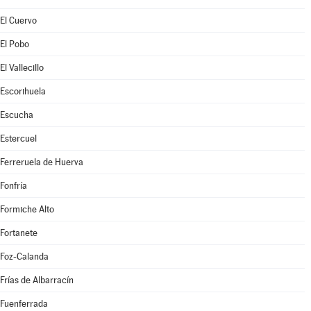
El Cuervo
El Pobo
El Vallecillo
Escorihuela
Escucha
Estercuel
Ferreruela de Huerva
Fonfría
Formiche Alto
Fortanete
Foz-Calanda
Frías de Albarracín
Fuenferrada