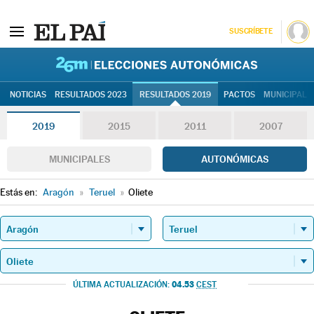
SUSCRÍBETE
26M | Elec
NOTICIAS
RESULTADOS 2023
RESULTADOS 2019
PACTOS
MUNICIPALE
2019
2015
2011
2007
MUNICIPALES
AUTONÓMICAS
Estás en:
Aragón
»
Teruel
»
Oliete
04.53
ÚLTIMA ACTUALIZACIÓN:
CEST