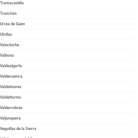
Tramacastilla
Tronchón
Urrea de Gaén
Utrillas
Valacloche
Valbona
Valdealgorfa
Valdecuenca
Valdelinares
Valdeltormo
Valderrobres
Valjunquera
Veguillas de la Sierra