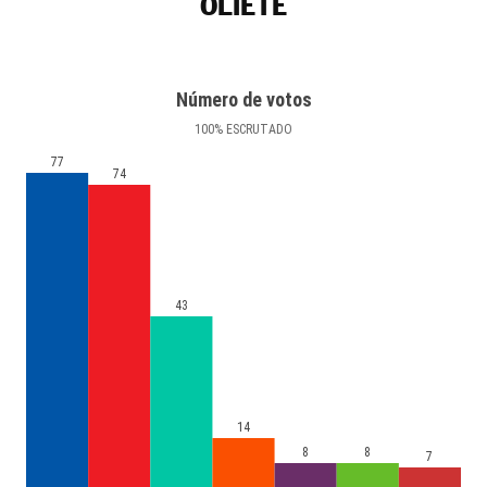
OLIETE
Número de votos
100
%
ESCRUTADO
77
74
43
14
8
8
7