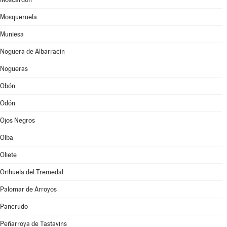
Mosqueruela
Muniesa
Noguera de Albarracín
Nogueras
Obón
Odón
Ojos Negros
Olba
Oliete
Orihuela del Tremedal
Palomar de Arroyos
Pancrudo
Peñarroya de Tastavins