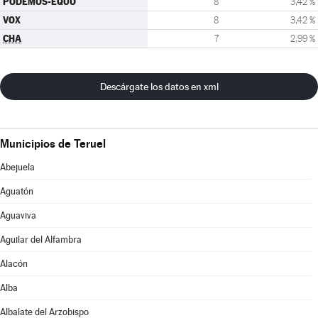
PODEMOS-EQUO
8
3,42 %
VOX
8
3,42 %
CHA
7
2,99 %
Descárgate los datos en xml
Municipios de Teruel
Abejuela
Aguatón
Aguaviva
Aguilar del Alfambra
Alacón
Alba
Albalate del Arzobispo