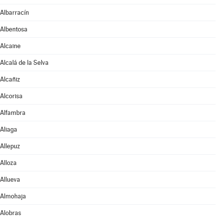
Albarracín
Albentosa
Alcaine
Alcalá de la Selva
Alcañiz
Alcorisa
Alfambra
Aliaga
Allepuz
Alloza
Allueva
Almohaja
Alobras