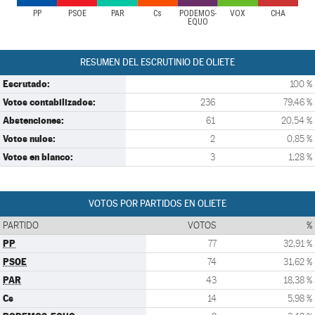
PP
PSOE
PAR
Cs
PODEMOS-
VOX
CHA
EQUO
RESUMEN DEL ESCRUTINIO DE OLIETE
Escrutado:
100 %
Votos contabilizados:
236
79,46 %
Abstenciones:
61
20,54 %
Votos nulos:
2
0,85 %
Votos en blanco:
3
1,28 %
VOTOS POR PARTIDOS EN OLIETE
PARTIDO
VOTOS
%
PP
77
32,91 %
PSOE
74
31,62 %
PAR
43
18,38 %
Cs
14
5,98 %