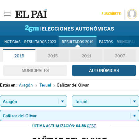
SUSCRÍBETE
26M | Elec
NOTICIAS
RESULTADOS 2023
RESULTADOS 2019
PACTOS
MUNICIPALE
2019
2015
2011
2007
MUNICIPALES
AUTONÓMICAS
Estás en:
Aragón
»
Teruel
»
Cañizar del Olivar
04.53
ÚLTIMA ACTUALIZACIÓN:
CEST