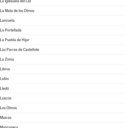
La Iglesuela del Cid
La Mata de los Olmos
Lanzuela
La Portellada
La Puebla de Híjar
Las Parras de Castellote
La Zoma
Libros
Lidón
Lledó
Loscos
Los Olmos
Maicas
Manzanera