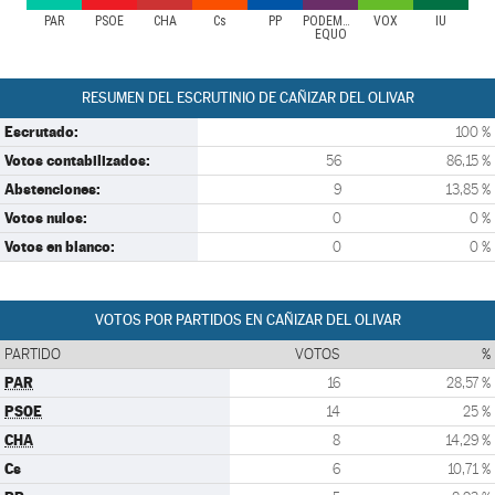
PAR
PSOE
CHA
Cs
PP
PODEMOS-
VOX
IU
EQUO
RESUMEN DEL ESCRUTINIO DE CAÑIZAR DEL OLIVAR
Escrutado:
100 %
Votos contabilizados:
56
86,15 %
Abstenciones:
9
13,85 %
Votos nulos:
0
0 %
Votos en blanco:
0
0 %
VOTOS POR PARTIDOS EN CAÑIZAR DEL OLIVAR
PARTIDO
VOTOS
%
PAR
16
28,57 %
PSOE
14
25 %
CHA
8
14,29 %
Cs
6
10,71 %