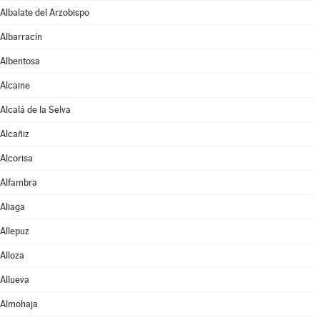
Albalate del Arzobispo
Albarracín
Albentosa
Alcaine
Alcalá de la Selva
Alcañiz
Alcorisa
Alfambra
Aliaga
Allepuz
Alloza
Allueva
Almohaja