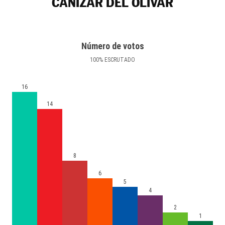
CAÑIZAR DEL OLIVAR
Número de votos
100
%
ESCRUTADO
16
14
8
6
5
4
2
1