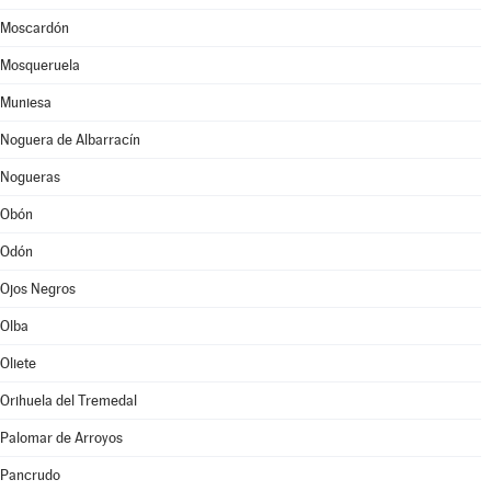
Moscardón
Mosqueruela
Muniesa
Noguera de Albarracín
Nogueras
Obón
Odón
Ojos Negros
Olba
Oliete
Orihuela del Tremedal
Palomar de Arroyos
Pancrudo