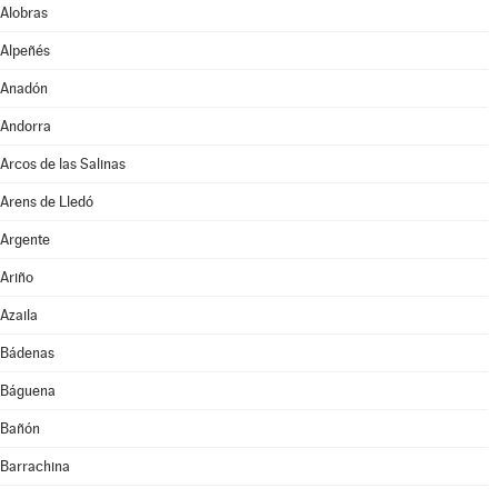
Alobras
Alpeñés
Anadón
Andorra
Arcos de las Salinas
Arens de Lledó
Argente
Ariño
Azaila
Bádenas
Báguena
Bañón
Barrachina