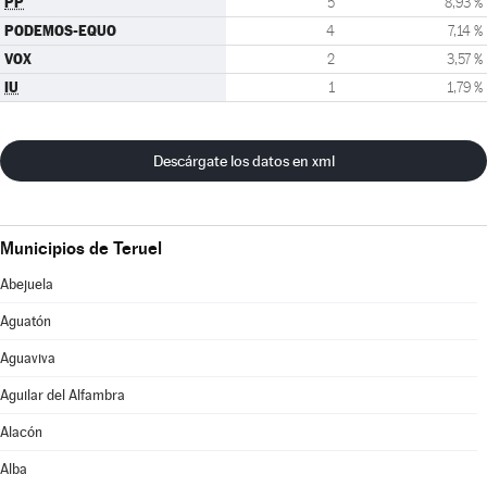
PP
5
8,93 %
PODEMOS-EQUO
4
7,14 %
VOX
2
3,57 %
IU
1
1,79 %
Descárgate los datos en xml
Municipios de Teruel
Abejuela
Aguatón
Aguaviva
Aguilar del Alfambra
Alacón
Alba