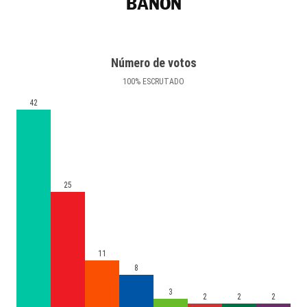
BAÑÓN
Número de votos
100
%
ESCRUTADO
42
25
11
8
3
2
2
2