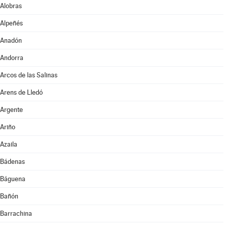
Alobras
Alpeñés
Anadón
Andorra
Arcos de las Salinas
Arens de Lledó
Argente
Ariño
Azaila
Bádenas
Báguena
Bañón
Barrachina