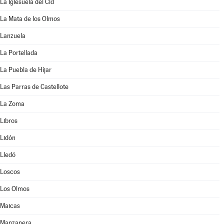
La Iglesuela del Cid
La Mata de los Olmos
Lanzuela
La Portellada
La Puebla de Híjar
Las Parras de Castellote
La Zoma
Libros
Lidón
Lledó
Loscos
Los Olmos
Maicas
Manzanera