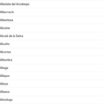
Albalate del Arzobispo
Albarracín
Albentosa
Alcaine
Alcalá de la Selva
Alcañiz
Alcorisa
Alfambra
Aliaga
Allepuz
Alloza
Allueva
Almohaja