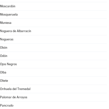
Moscardón
Mosqueruela
Muniesa
Noguera de Albarracín
Nogueras
Obón
Odón
Ojos Negros
Olba
Oliete
Orihuela del Tremedal
Palomar de Arroyos
Pancrudo