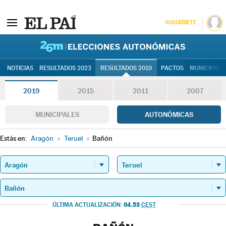
SUSCRÍBETE
26M | Elec
NOTICIAS
RESULTADOS 2023
RESULTADOS 2019
PACTOS
MUNICIPALE
2019
2015
2011
2007
MUNICIPALES
AUTONÓMICAS
Estás en:
Aragón
»
Teruel
»
Bañón
04.53
ÚLTIMA ACTUALIZACIÓN:
CEST