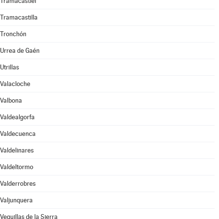
Tramacastiel
Tramacastilla
Tronchón
Urrea de Gaén
Utrillas
Valacloche
Valbona
Valdealgorfa
Valdecuenca
Valdelinares
Valdeltormo
Valderrobres
Valjunquera
Veguillas de la Sierra