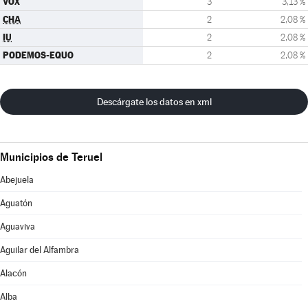
VOX
3
3,13 %
CHA
2
2,08 %
IU
2
2,08 %
PODEMOS-EQUO
2
2,08 %
Descárgate los datos en xml
Municipios de Teruel
Abejuela
Aguatón
Aguaviva
Aguilar del Alfambra
Alacón
Alba