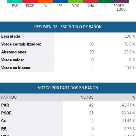
PAR
PSOE
Cs
PP
VOX
CHA
IU
PODEMOS-
EQUO
RESUMEN DEL ESCRUTINIO DE BAÑÓN
Escrutado:
100 %
Votos contabilizados:
96
76,8 %
Abstenciones:
29
23,2 %
Votos nulos:
0
0 %
Votos en blanco:
1
1,04 %
VOTOS POR PARTIDOS EN BAÑÓN
PARTIDO
VOTOS
%
PAR
42
43,75 %
PSOE
25
26,04 %
Cs
11
11,46 %
PP
8
8,33 %