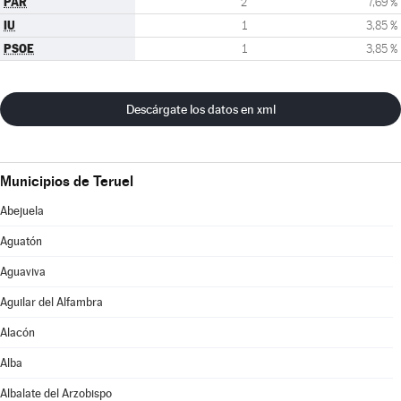
PAR
2
7,69 %
IU
1
3,85 %
PSOE
1
3,85 %
Descárgate los datos en xml
Municipios de Teruel
Abejuela
Aguatón
Aguaviva
Aguilar del Alfambra
Alacón
Alba
Albalate del Arzobispo