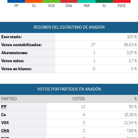
PP
Cs
VOX
CHA
PAR
IU
PSOE
RESUMEN DEL ESCRUTINIO DE ANADÓN
Escrutado:
100 %
Votos contabilizados:
27
96,43 %
Abstenciones:
1
3,57 %
Votos nulos:
1
3,7 %
Votos en blanco:
0
0 %
VOTOS POR PARTIDOS EN ANADÓN
PARTIDO
VOTOS
%
PP
13
50 %
Cs
4
15,38 %
VOX
3
11,54 %
CHA
2
7,69 %