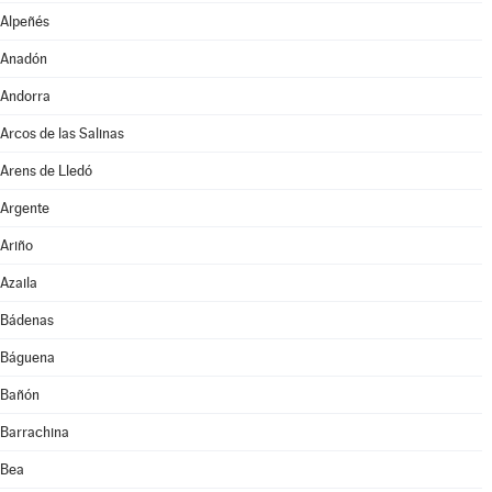
Alpeñés
Anadón
Andorra
Arcos de las Salinas
Arens de Lledó
Argente
Ariño
Azaila
Bádenas
Báguena
Bañón
Barrachina
Bea