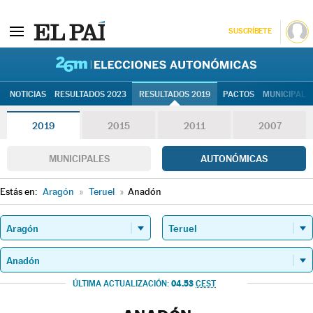
SUSCRÍBETE
26M | Elec
NOTICIAS
RESULTADOS 2023
RESULTADOS 2019
PACTOS
MUNICIPALE
2019
2015
2011
2007
MUNICIPALES
AUTONÓMICAS
Estás en:
Aragón
»
Teruel
»
Anadón
04.53
ÚLTIMA ACTUALIZACIÓN:
CEST