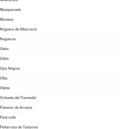
Mosqueruela
Muniesa
Noguera de Albarracín
Nogueras
Obón
Odón
Ojos Negros
Olba
Oliete
Orihuela del Tremedal
Palomar de Arroyos
Pancrudo
Peñarroya de Tastavins