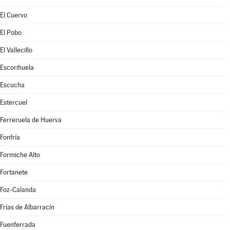
El Cuervo
El Pobo
El Vallecillo
Escorihuela
Escucha
Estercuel
Ferreruela de Huerva
Fonfría
Formiche Alto
Fortanete
Foz-Calanda
Frías de Albarracín
Fuenferrada