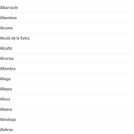
Albarracín
Albentosa
Alcaine
Alcalá de la Selva
Alcañiz
Alcorisa
Alfambra
Aliaga
Allepuz
Alloza
Allueva
Almohaja
Alobras