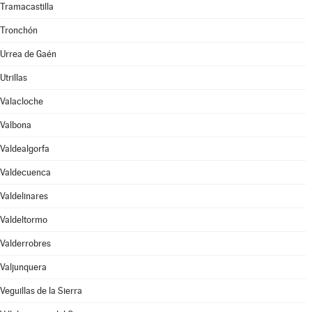
Tramacastilla
Tronchón
Urrea de Gaén
Utrillas
Valacloche
Valbona
Valdealgorfa
Valdecuenca
Valdelinares
Valdeltormo
Valderrobres
Valjunquera
Veguillas de la Sierra