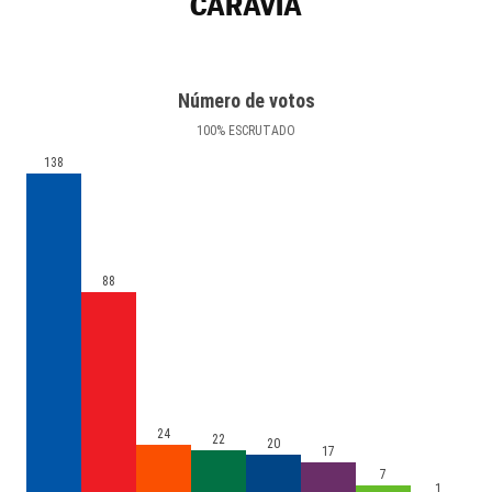
CARAVIA
Número de votos
100
%
ESCRUTADO
138
88
24
22
20
17
7
1