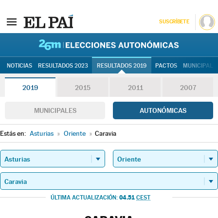
SUSCRÍBETE
26M | Elec
NOTICIAS
RESULTADOS 2023
RESULTADOS 2019
PACTOS
MUNICIPALE
2019
2015
2011
2007
MUNICIPALES
AUTONÓMICAS
Estás en:
Asturias
»
Oriente
»
Caravia
04.51
ÚLTIMA ACTUALIZACIÓN:
CEST