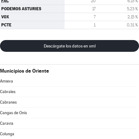
FAC
20
6,15 %
PODEMOS ASTURIES
17
5,23 %
VOX
7
2,15 %
PCTE
1
0,31 %
Descárgate los datos en xml
Municipios de Oriente
Amieva
Cabrales
Cabranes
Cangas de Onís
Caravia
Colunga