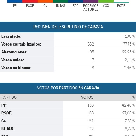
PP
PSOE
Cs
IU-IAS
FAC
PODEMOS
VOX
PCTE
ASTURIES
RESUMEN DEL ESCRUTINIO DE CARAVIA
Escrutado:
100 %
Votos contabilizados:
332
77,75 %
Abstenciones:
95
22,25 %
Votos nulos:
7
2,11 %
Votos en blanco:
8
2,46 %
VOTOS POR PARTIDOS EN CARAVIA
PARTIDO
VOTOS
%
PP
138
42,46 %
PSOE
88
27,08 %
Cs
24
7,38 %
IU-IAS
22
6,77 %