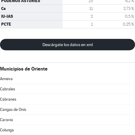
PODEMOS ASTURIES
25
6,2 %
Cs
11
2,73 %
IU-IAS
2
0,5 %
PCTE
1
0,25 %
Descárgate los datos en xml
Municipios de Oriente
Amieva
Cabrales
Cabranes
Cangas de Onís
Caravia
Colunga