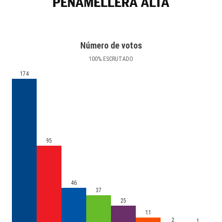
PEÑAMELLERA ALTA
Número de votos
100
%
ESCRUTADO
174
95
46
37
25
11
2
1