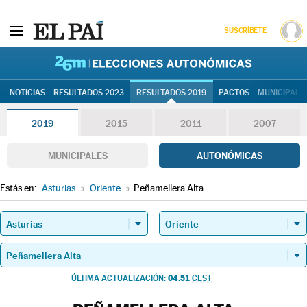
SUSCRÍBETE
26M | Elec
NOTICIAS
RESULTADOS 2023
RESULTADOS 2019
PACTOS
MUNICIPALE
2019
2015
2011
2007
MUNICIPALES
AUTONÓMICAS
Estás en:
Asturias
»
Oriente
»
Peñamellera Alta
04.51
ÚLTIMA ACTUALIZACIÓN:
CEST