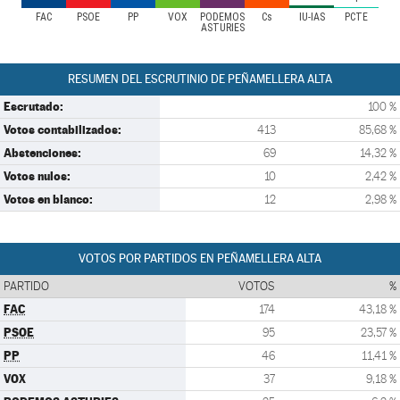
FAC
PSOE
PP
VOX
PODEMOS
Cs
IU-IAS
PCTE
ASTURIES
RESUMEN DEL ESCRUTINIO DE PEÑAMELLERA ALTA
Escrutado:
100 %
Votos contabilizados:
413
85,68 %
Abstenciones:
69
14,32 %
Votos nulos:
10
2,42 %
Votos en blanco:
12
2,98 %
VOTOS POR PARTIDOS EN PEÑAMELLERA ALTA
PARTIDO
VOTOS
%
FAC
174
43,18 %
PSOE
95
23,57 %
PP
46
11,41 %
VOX
37
9,18 %